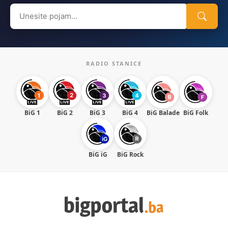
Search
for:
RADIO STANICE
BiG 1
BiG 2
BiG 3
BiG 4
BiG Balade
BiG Folk
BiG iG
BiG Rock