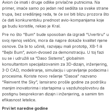
Avion će imati i druge odlike privlačne putnicima. Na
primer, imaće samo po jedan red sedišta sa svake strane
trupa, bez središnjeg reda, te će svi biti blizu prozora što
će dati konkurentsku prednost avio-kompanijama koje
ga budu koristile, rekao je Kral.
Pre no što “Bum” bude sposoban da izgradi “Uvertiru” u
svoj njenoj veličini, mora da najpre dokaže kvalitet njene
osnove. Da bi to učinili, razvijaju mali prototip, XB-1 ili
“Bejbi Bum”, avion-dvosed za demonstraciju. U toj fazi
su se i udružili sa “Daso Sistems”, globalnim
konsultantom specijalizovanim za 3D-dizajn, inženjering,
3-D CAD, modeliranje, simulaciju i upravljanje podacima i
procesima. Koriste novo rešenje “Dasoa” nazvano
“Reinvent the Sky”, lansirano prošle godine za podršku
manjim inovatorima i startapima u vazduhoplovstvu da
postignu besprekoran dizajn i inženjering, a samim tim
efikasnost letelice.
Prvi let naredne godine