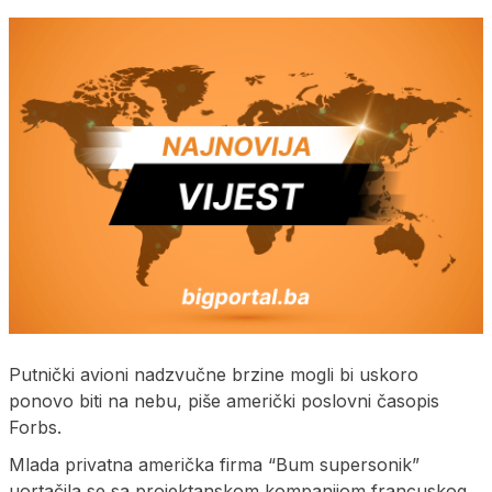
Putnički avioni nadzvučne brzine mogli bi uskoro
ponovo biti na nebu, piše američki poslovni časopis
Forbs.
Mlada privatna američka firma “Bum supersonik”
uortačila se sa projektanskom kompanijom francuskog