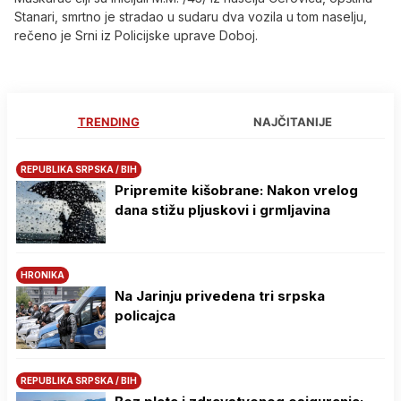
Stanari, smrtno je stradao u sudaru dva vozila u tom naselju,
rečeno je Srni iz Policijske uprave Doboj.
TRENDING
NAJČITANIJE
REPUBLIKA SRPSKA / BIH
Pripremite kišobrane: Nakon vrelog
dana stižu pljuskovi i grmljavina
HRONIKA
Na Јarinju privedena tri srpska
policajca
REPUBLIKA SRPSKA / BIH