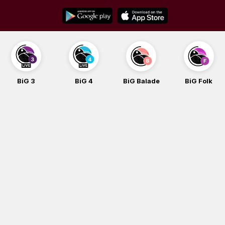
Skip
to
content
BiG 4
BiG Balade
BiG Folk
BiG iG