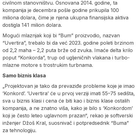
civilnom stanovništvu. Osnovana 2014. godine, ta
kompanija je decembra pošle godine prikupila 100
miliona dolara, čime je njena ukupna finansijska aktiva
dostigla 141 milion dolara.
Mogući mlaznjak koji bi “Bum” proizvodio, nazvan
“Uvertira”, trebalo bi da već 2023. godine poleti brzinom
od 2,2 maha – 2,2 puta brže od zvuka. Imaće delta krilo
poput “Konkorda”, trup od ugljeničnih vlakana i turbo-
mlazne motore s trostrukim turbnama.
Samo biznis klasa
„Projektovan je tako da prevaziđe probleme koje je imao
’Konkord’. ’Uvertira’ će u prvoj verziji imati 55–75 sedišta,
sva u biznis klasi i cena će biti kao i biznis klase ostalih
kompanija, a ne znatno viša, kako je bilo s ’Konkordom’
koji je često leteo uglavnom prazan“, rekao je softverski
inženjer Džoš Kral, suosnivač i potpredsednik “Buma”
za tehnologiju.