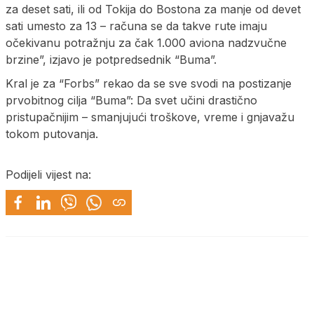
za deset sati, ili od Tokija do Bostona za manje od devet
sati umesto za 13 – računa se da takve rute imaju
očekivanu potražnju za čak 1.000 aviona nadzvučne
brzine”, izjavo je potpredsednik “Buma”.
Kral je za “Forbs” rekao da se sve svodi na postizanje
prvobitnog cilja “Buma”: Da svet učini drastično
pristupačnijim – smanjujući troškove, vreme i gnjavažu
tokom putovanja.
Podijeli vijest na: