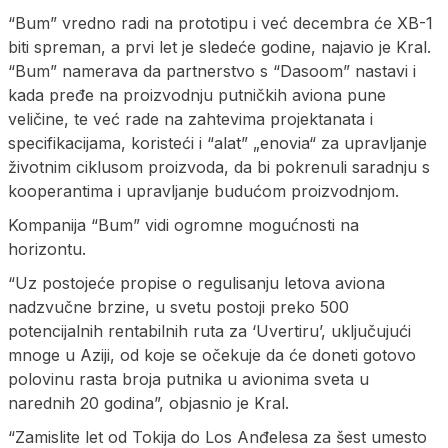
“Bum” vredno radi na prototipu i već decembra će XB-1
biti spreman, a prvi let je sledeće godine, najavio je Kral.
“Bum” namerava da partnerstvo s “Dasoom” nastavi i
kada pređe na proizvodnju putničkih aviona pune
veličine, te već rade na zahtevima projektanata i
specifikacijama, koristeći i “alat” „enovia“ za upravljanje
životnim ciklusom proizvoda, da bi pokrenuli saradnju s
kooperantima i upravljanje budućom proizvodnjom.
Kompanija “Bum” vidi ogromne mogućnosti na
horizontu.
“Uz postojeće propise o regulisanju letova aviona
nadzvučne brzine, u svetu postoji preko 500
potencijalnih rentabilnih ruta za ‘Uvertiru’, uključujući
mnoge u Aziji, od koje se očekuje da će doneti gotovo
polovinu rasta broja putnika u avionima sveta u
narednih 20 godina”, objasnio je Kral.
“Zamislite let od Tokija do Los Anđelesa za šest umesto