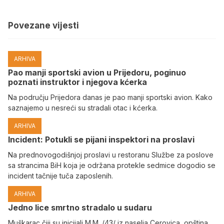
Povezane vijesti
ARHIVA
Pao manji sportski avion u Prijedoru, poginuo
poznati instruktor i njegova kćerka
Na području Prijedora danas je pao manji sportski avion. Kako
saznajemo u nesreći su stradali otac i kćerka.
ARHIVA
Incident: Potukli se pijani inspektori na proslavi
Na prednovogodišnjoj proslavi u restoranu Službe za poslove
sa strancima BiH koja je održana protekle sedmice dogodio se
incident tačnije tuča zaposlenih.
ARHIVA
Јedno lice smrtno stradalo u sudaru
Muškarac čiji su inicijali M.M. /43/ iz naselja Cerovica, opština