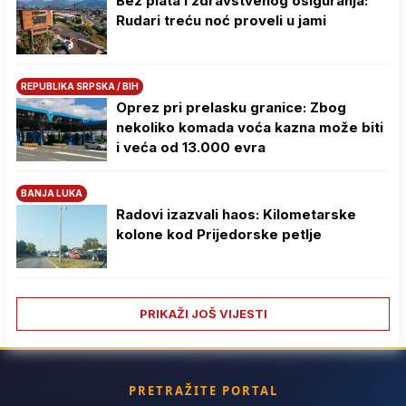
Bez plata i zdravstvenog osiguranja:
Rudari treću noć proveli u jami
REPUBLIKA SRPSKA / BIH
Oprez pri prelasku granice: Zbog
nekoliko komada voća kazna može biti
i veća od 13.000 evra
BANJA LUKA
Radovi izazvali haos: Kilometarske
kolone kod Prijedorske petlje
PRIKAŽI JOŠ VIJESTI
PRETRAŽITE PORTAL