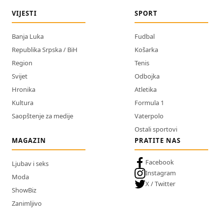
VIJESTI
SPORT
Banja Luka
Fudbal
Republika Srpska / BiH
Košarka
Region
Tenis
Svijet
Odbojka
Hronika
Atletika
Kultura
Formula 1
Saopštenje za medije
Vaterpolo
Ostali sportovi
MAGAZIN
PRATITE NAS
Facebook
Ljubav i seks
Instagram
Moda
X / Twitter
ShowBiz
Zanimljivo