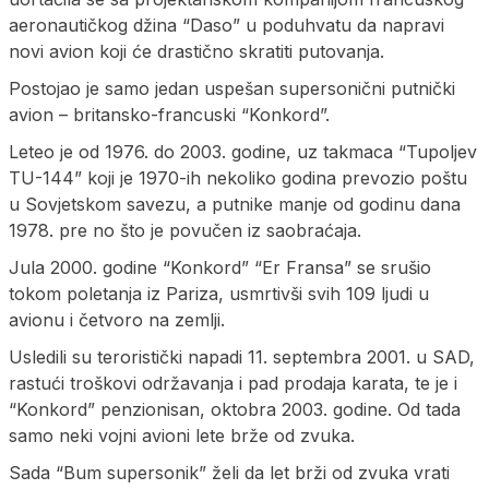
aeronautičkog džina “Daso” u poduhvatu da napravi
novi avion koji će drastično skratiti putovanja.
Postojao je samo jedan uspešan supersonični putnički
avion – britansko-francuski “Konkord”.
Leteo je od 1976. do 2003. godine, uz takmaca “Tupoljev
TU-144” koji je 1970-ih nekoliko godina prevozio poštu
u Sovjetskom savezu, a putnike manje od godinu dana
1978. pre no što je povučen iz saobraćaja.
Jula 2000. godine “Konkord” “Er Fransa” se srušio
tokom poletanja iz Pariza, usmrtivši svih 109 ljudi u
avionu i četvoro na zemlji.
Usledili su teroristički napadi 11. septembra 2001. u SAD,
rastući troškovi održavanja i pad prodaja karata, te je i
“Konkord” penzionisan, oktobra 2003. godine. Od tada
samo neki vojni avioni lete brže od zvuka.
Sada “Bum supersonik” želi da let brži od zvuka vrati