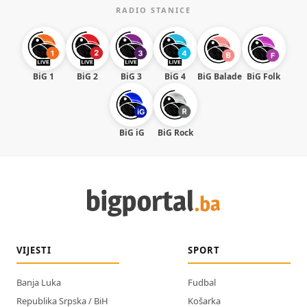
RADIO STANICE
BiG 1
BiG 2
BiG 3
BiG 4
BiG Balade
BiG Folk
BiG iG
BiG Rock
VIJESTI
SPORT
Banja Luka
Fudbal
Republika Srpska / BiH
Košarka