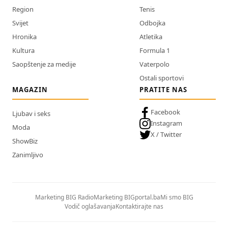
Region
Tenis
Svijet
Odbojka
Hronika
Atletika
Kultura
Formula 1
Saopštenje za medije
Vaterpolo
Ostali sportovi
MAGAZIN
PRATITE NAS
Facebook
Ljubav i seks
Instagram
Moda
X / Twitter
ShowBiz
Zanimljivo
Marketing BIG Radio
Marketing BIGportal.ba
Mi smo BIG
Vodič oglašavanja
Kontaktirajte nas