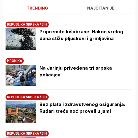
TRENDING
NAJČITANIJE
REPUBLIKA SRPSKA / BIH
Pripremite kišobrane: Nakon vrelog
dana stižu pljuskovi i grmljavina
HRONIKA
Na Јarinju privedena tri srpska
policajca
REPUBLIKA SRPSKA / BIH
Bez plata i zdravstvenog osiguranja:
Rudari treću noć proveli u jami
REPUBLIKA SRPSKA / BIH