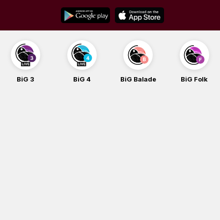
Skip
to
content
BiG 3
BiG 4
BiG Balade
BiG Folk