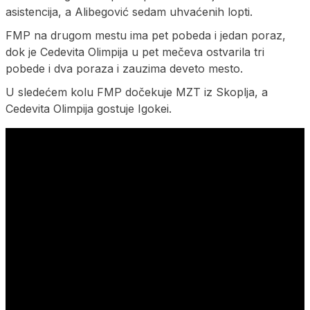
asistencija, a Alibegović sedam uhvaćenih lopti.
FMP na drugom mestu ima pet pobeda i jedan poraz,
dok je Cedevita Olimpija u pet mečeva ostvarila tri
pobede i dva poraza i zauzima deveto mesto.
U sledećem kolu FMP dočekuje MZT iz Skoplja, a
Cedevita Olimpija gostuje Igokei.