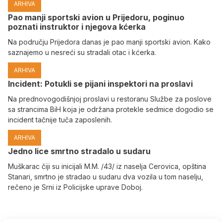
ARHIVA
Pao manji sportski avion u Prijedoru, poginuo
poznati instruktor i njegova kćerka
Na području Prijedora danas je pao manji sportski avion. Kako
saznajemo u nesreći su stradali otac i kćerka.
ARHIVA
Incident: Potukli se pijani inspektori na proslavi
Na prednovogodišnjoj proslavi u restoranu Službe za poslove
sa strancima BiH koja je održana protekle sedmice dogodio se
incident tačnije tuča zaposlenih.
ARHIVA
Јedno lice smrtno stradalo u sudaru
Muškarac čiji su inicijali M.M. /43/ iz naselja Cerovica, opština
Stanari, smrtno je stradao u sudaru dva vozila u tom naselju,
rečeno je Srni iz Policijske uprave Doboj.