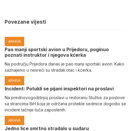
Povezane vijesti
ARHIVA
Pao manji sportski avion u Prijedoru, poginuo
poznati instruktor i njegova kćerka
Na području Prijedora danas je pao manji sportski avion. Kako
saznajemo u nesreći su stradali otac i kćerka.
ARHIVA
Incident: Potukli se pijani inspektori na proslavi
Na prednovogodišnjoj proslavi u restoranu Službe za poslove
sa strancima BiH koja je održana protekle sedmice dogodio se
incident tačnije tuča zaposlenih.
ARHIVA
Јedno lice smrtno stradalo u sudaru