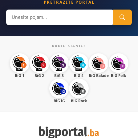
PRETRAŽITE PORTAL
Search
for:
RADIO STANICE
BiG 1
BiG 2
BiG 3
BiG 4
BiG Balade
BiG Folk
BiG iG
BiG Rock