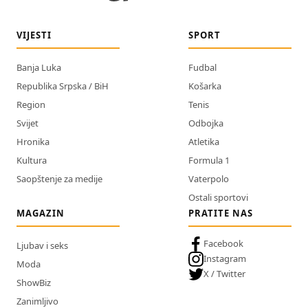
VIJESTI
SPORT
Banja Luka
Fudbal
Republika Srpska / BiH
Košarka
Region
Tenis
Svijet
Odbojka
Hronika
Atletika
Kultura
Formula 1
Saopštenje za medije
Vaterpolo
Ostali sportovi
MAGAZIN
PRATITE NAS
Facebook
Ljubav i seks
Instagram
Moda
X / Twitter
ShowBiz
Zanimljivo