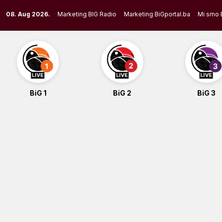
Skip
08. Aug 2026.
Marketing BIG Radio
Marketing BiGportal.ba
Mi smo 
to
content
BiG 1
BiG 2
BiG 3