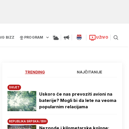
BIG BIZZ
PROGRAM
UŽIVO
TRENDING
NAJČITANIJE
SVIJET
Uskoro će nas prevoziti avioni na
baterije? Mogli bi da lete na veoma
popularnim relacijama
REPUBLIKA SRPSKA / BIH
Nezgode i kilometarske kolone: