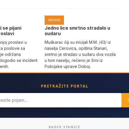
ARHIVA
i se pijani
Јedno lice smrtno stradalo u
roslavi
sudaru
joj proslavi u
Muškarac čiji su inicijali M.M. /43/ iz
za poslove sa
naselja Cerovica, opština Stanari,
 je održana
smrtno je stradao u sudaru dva vozila
dogodio se incident
u tom naselju, rečeno je Srni iz
enih.
Policijske uprave Doboj.
PRETRAŽITE PORTAL
ch
RADIO STANICE