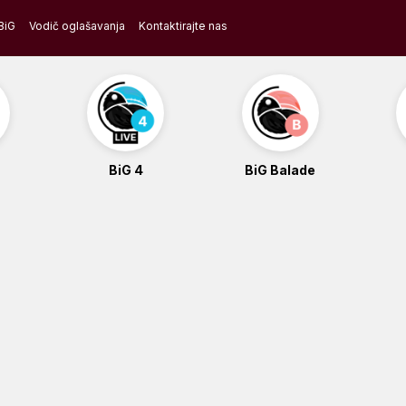
BiG
Vodič oglašavanja
Kontaktirajte nas
BiG 4
BiG Balade