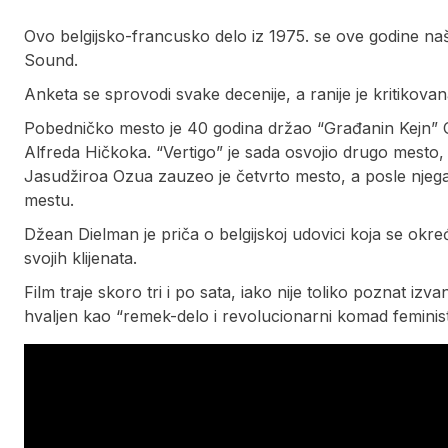
Ovo belgijsko-francusko delo iz 1975. se ove godine naš
Sound.
Anketa se sprovodi svake decenije, a ranije je kritikova
Pobedničko mesto je 40 godina držao “Građanin Kejn” Or
Alfreda Hičkoka. “Vertigo” je sada osvojio drugo mesto,
Jasudžiroa Ozua zauzeo je četvrto mesto, a posle njeg
mestu.
Džean Dielman je priča o belgijskoj udovici koja se okreće
svojih klijenata.
Film traje skoro tri i po sata, iako nije toliko poznat izv
hvaljen kao “remek-delo i revolucionarni komad feminist