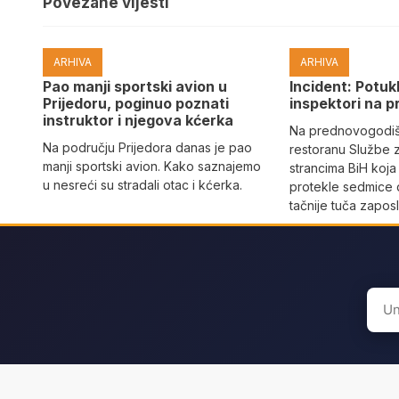
Povezane vijesti
ARHIVA
ARHIVA
Pao manji sportski avion u
Incident: Potukl
Prijedoru, poginuo poznati
inspektori na p
instruktor i njegova kćerka
Na prednovogodišn
Na području Prijedora danas je pao
restoranu Službe 
manji sportski avion. Kako saznajemo
strancima BiH koja
u nesreći su stradali otac i kćerka.
protekle sedmice 
tačnije tuča zaposl
Sear
for: