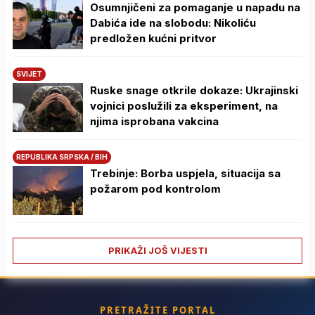
Osumnjičeni za pomaganje u napadu na
Dabića ide na slobodu: Nikoliću
predložen kućni pritvor
SVIJET
Ruske snage otkrile dokaze: Ukrajinski
vojnici poslužili za eksperiment, na
njima isprobana vakcina
REPUBLIKA SRPSKA / BIH
Trebinje: Borba uspjela, situacija sa
požarom pod kontrolom
PRIKAŽI JOŠ VIJESTI
PRETRAŽITE PORTAL