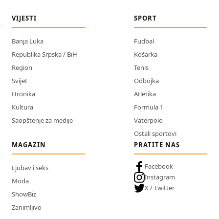
VIJESTI
SPORT
Banja Luka
Fudbal
Republika Srpska / BiH
Košarka
Region
Tenis
Svijet
Odbojka
Hronika
Atletika
Kultura
Formula 1
Saopštenje za medije
Vaterpolo
Ostali sportovi
MAGAZIN
PRATITE NAS
Facebook
Ljubav i seks
Instagram
Moda
X / Twitter
ShowBiz
Zanimljivo