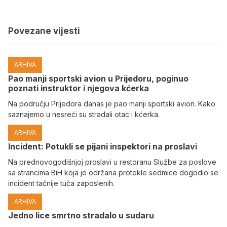
Povezane vijesti
ARHIVA
Pao manji sportski avion u Prijedoru, poginuo
poznati instruktor i njegova kćerka
Na području Prijedora danas je pao manji sportski avion. Kako
saznajemo u nesreći su stradali otac i kćerka.
ARHIVA
Incident: Potukli se pijani inspektori na proslavi
Na prednovogodišnjoj proslavi u restoranu Službe za poslove
sa strancima BiH koja je održana protekle sedmice dogodio se
incident tačnije tuča zaposlenih.
ARHIVA
Јedno lice smrtno stradalo u sudaru