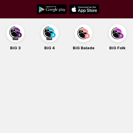
Skip
to
content
BiG 3
BiG 4
BiG Balade
BiG Folk