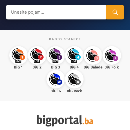
Search
for:
RADIO STANICE
BiG 1
BiG 2
BiG 3
BiG 4
BiG Balade
BiG Folk
BiG iG
BiG Rock