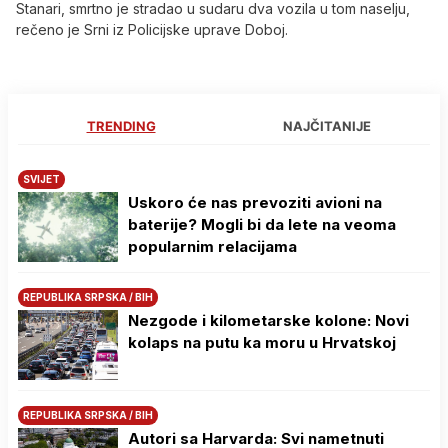
Stanari, smrtno je stradao u sudaru dva vozila u tom naselju,
rečeno je Srni iz Policijske uprave Doboj.
TRENDING
NAJČITANIJE
SVIJET
Uskoro će nas prevoziti avioni na
baterije? Mogli bi da lete na veoma
popularnim relacijama
REPUBLIKA SRPSKA / BIH
Nezgode i kilometarske kolone: Novi
kolaps na putu ka moru u Hrvatskoj
REPUBLIKA SRPSKA / BIH
Autori sa Harvarda: Svi nametnuti