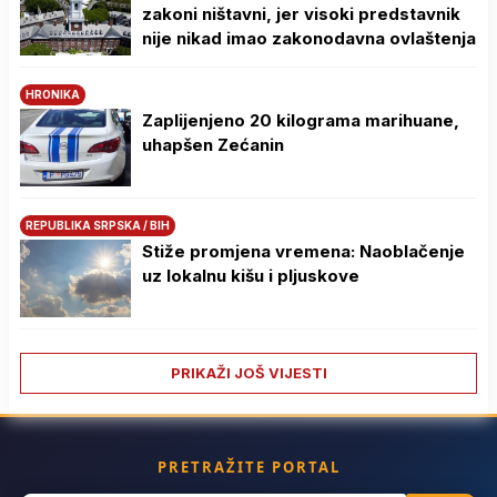
zakoni ništavni, jer visoki predstavnik
nije nikad imao zakonodavna ovlaštenja
HRONIKA
Zaplijenjeno 20 kilograma marihuane,
uhapšen Zećanin
REPUBLIKA SRPSKA / BIH
Stiže promjena vremena: Naoblačenje
uz lokalnu kišu i pljuskove
PRIKAŽI JOŠ VIJESTI
PRETRAŽITE PORTAL