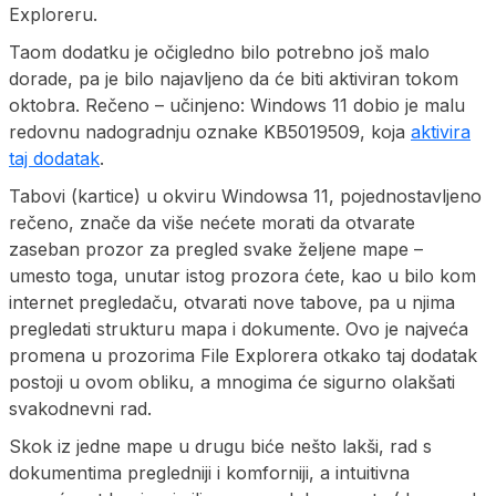
Exploreru.
Taom dodatku je očigledno bilo potrebno još malo
dorade, pa je bilo najavljeno da će biti aktiviran tokom
oktobra. Rečeno – učinjeno: Windows 11 dobio je malu
redovnu nadogradnju oznake KB5019509, koja
aktivira
taj dodatak
.
Tabovi (kartice) u okviru Windowsa 11, pojednostavljeno
rečeno, znače da više nećete morati da otvarate
zaseban prozor za pregled svake željene mape –
umesto toga, unutar istog prozora ćete, kao u bilo kom
internet pregledaču, otvarati nove tabove, pa u njima
pregledati strukturu mapa i dokumente. Ovo je najveća
promena u prozorima File Explorera otkako taj dodatak
postoji u ovom obliku, a mnogima će sigurno olakšati
svakodnevni rad.
Skok iz jedne mape u drugu biće nešto lakši, rad s
dokumentima pregledniji i komforniji, a intuitivna