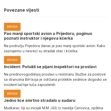
Povezane vijesti
ARHIVA
Pao manji sportski avion u Prijedoru, poginuo
poznati instruktor i njegova kćerka
Na području Prijedora danas je pao manji sportski avion. Kako
saznajemo u nesreći su stradali otac i kćerka.
ARHIVA
Incident: Potukli se pijani inspektori na proslavi
Na prednovogodišnjoj proslavi u restoranu Službe za poslove
sa strancima BiH koja je održana protekle sedmice dogodio se
incident tačnije tuča zaposlenih.
ARHIVA
Јedno lice smrtno stradalo u sudaru
Muškarac čiji su inicijali M.M. /43/ iz naselja Cerovica, opština