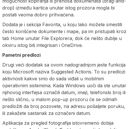
mogućnost kopiranja ili prenosa dokumenata (drag-and-
drop) između kartica unutar istog prozora mogla bi
postati veoma dobro prihvaćena.
Dodata je i sekcija Favorita, u koju lako možete smestiti
često korišćene dokumente i mape, pa im pristupati kroz
tab Home unutar File Explorera, dok će nešto dublje u
okviru istog biti integrisan i OneDrive.
Pametni predlozi
Drugi veći dodatak sa ovom nadogradnjom jeste funkcija
koju Microsoft naziva Suggested Actions. To su predlozi
aktivnosti kakve smo do sada viđali u mobilnim
operativnim sistemima. Kada Windows uoči da ste unutar
njihovog interfejsa označili datum, imejl, telefonski broj ili
nešto slično, u malom pop-up prozoru će se odmah
predložiti da broj pozovete, na adresu pošaljete poruku,
ili zakažete sastanak za označeni datum.
Aplikacija za pregled fotografija istovremeno dobija