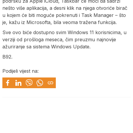
podršku za Apple iCloud, Taskbar će moći da sadrži
nešto više aplikacija, a desni klik na njega otvoriće birač
u kojem će biti moguće pokrenuti i Task Manager – što
je, kažu iz Microsofta, bila veoma tražena funkcija.
Sve ovo biće dostupno svim Windows 11 korisnicima, u
verziji od prošloga meseca, čim preuzmu najnovije
ažuriranje sa sistema Windows Update.
B92.
Podijeli vijest na: