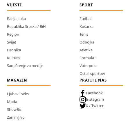
VIJESTI
SPORT
Banja Luka
Fudbal
Republika Srpska / BiH
Košarka
Region
Tenis
Svijet
Odbojka
Hronika
Atletika
Kultura
Formula 1
Saopštenje za medije
Vaterpolo
Ostali sportovi
MAGAZIN
PRATITE NAS
Facebook
Ljubav i seks
Instagram
Moda
X / Twitter
ShowBiz
Zanimljivo