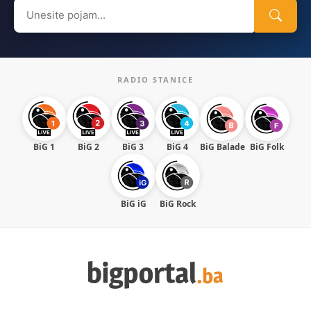
Search
for:
RADIO STANICE
BiG 1
BiG 2
BiG 3
BiG 4
BiG Balade
BiG Folk
BiG iG
BiG Rock