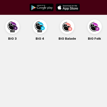
Skip
to
content
BiG 3
BiG 4
BiG Balade
BiG Folk