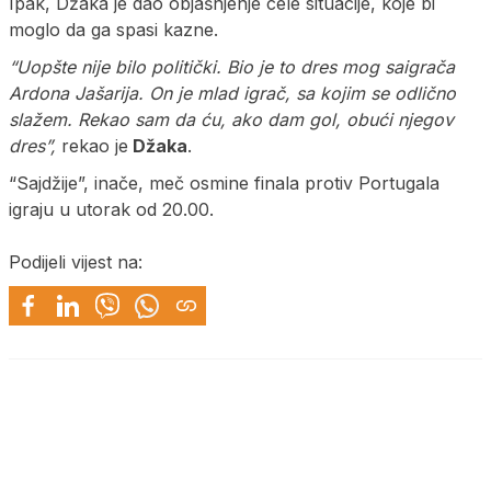
Ipak, Džaka je dao objašnjenje cele situacije, koje bi
moglo da ga spasi kazne.
“Uopšte nije bilo politički. Bio je to dres mog saigrača
Ardona Jašarija. On je mlad igrač, sa kojim se odlično
slažem. Rekao sam da ću, ako dam gol, obući njegov
dres”,
rekao je
Džaka
.
“Sajdžije”, inače, meč osmine finala protiv Portugala
igraju u utorak od 20.00.
Podijeli vijest na: