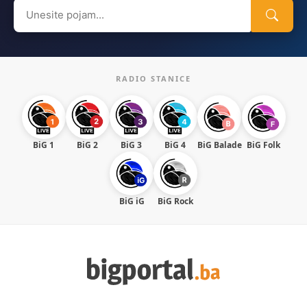
Search
for:
RADIO STANICE
BiG 1
BiG 2
BiG 3
BiG 4
BiG Balade
BiG Folk
BiG iG
BiG Rock