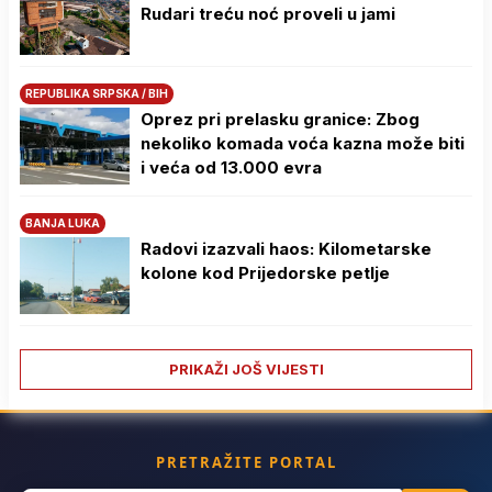
Rudari treću noć proveli u jami
REPUBLIKA SRPSKA / BIH
Oprez pri prelasku granice: Zbog
nekoliko komada voća kazna može biti
i veća od 13.000 evra
BANJA LUKA
Radovi izazvali haos: Kilometarske
kolone kod Prijedorske petlje
PRIKAŽI JOŠ VIJESTI
PRETRAŽITE PORTAL