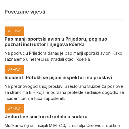
Povezane vijesti
ARHIVA
Pao manji sportski avion u Prijedoru, poginuo
poznati instruktor i njegova kćerka
Na području Prijedora danas je pao manji sportski avion. Kako
saznajemo u nesreći su stradali otac i kćerka.
ARHIVA
Incident: Potukli se pijani inspektori na proslavi
Na prednovogodišnjoj proslavi u restoranu Službe za poslove
sa strancima BiH koja je održana protekle sedmice dogodio se
incident tačnije tuča zaposlenih.
ARHIVA
Јedno lice smrtno stradalo u sudaru
Muškarac čiji su inicijali M.M. /43/ iz naselja Cerovica, opština