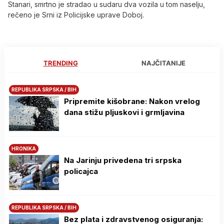
Stanari, smrtno je stradao u sudaru dva vozila u tom naselju,
rečeno je Srni iz Policijske uprave Doboj.
TRENDING
NAJČITANIJE
REPUBLIKA SRPSKA / BIH
Pripremite kišobrane: Nakon vrelog
dana stižu pljuskovi i grmljavina
HRONIKA
Na Јarinju privedena tri srpska
policajca
REPUBLIKA SRPSKA / BIH
Bez plata i zdravstvenog osiguranja: