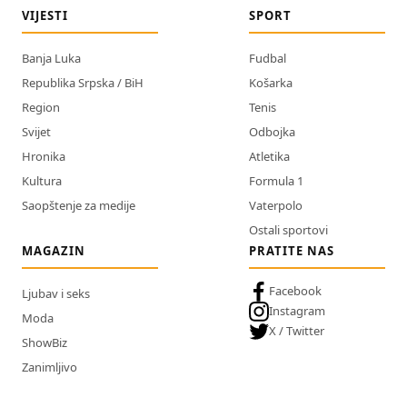
VIJESTI
SPORT
Banja Luka
Fudbal
Republika Srpska / BiH
Košarka
Region
Tenis
Svijet
Odbojka
Hronika
Atletika
Kultura
Formula 1
Saopštenje za medije
Vaterpolo
Ostali sportovi
MAGAZIN
PRATITE NAS
Facebook
Ljubav i seks
Instagram
Moda
X / Twitter
ShowBiz
Zanimljivo