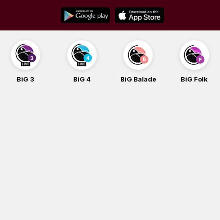
Skip
to
content
BiG 3
BiG 4
BiG Balade
BiG Folk