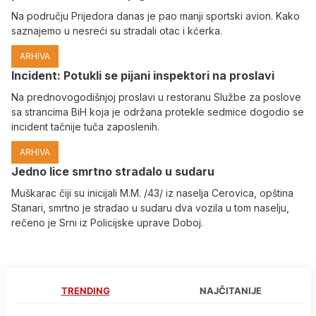
Na području Prijedora danas je pao manji sportski avion. Kako
saznajemo u nesreći su stradali otac i kćerka.
ARHIVA
Incident: Potukli se pijani inspektori na proslavi
Na prednovogodišnjoj proslavi u restoranu Službe za poslove
sa strancima BiH koja je održana protekle sedmice dogodio se
incident tačnije tuča zaposlenih.
ARHIVA
Јedno lice smrtno stradalo u sudaru
Muškarac čiji su inicijali M.M. /43/ iz naselja Cerovica, opština
Stanari, smrtno je stradao u sudaru dva vozila u tom naselju,
rečeno je Srni iz Policijske uprave Doboj.
TRENDING
NAJČITANIJE