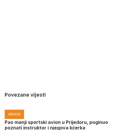
Povezane vijesti
ARHIVA
Pao manji sportski avion u Prijedoru, poginuo
poznati instruktor i njegova kćerka