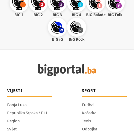
BiG 1
BiG 2
BiG 3
BiG 4
BiG Balade
BiG Folk
BiG iG
BiG Rock
VIJESTI
SPORT
Banja Luka
Fudbal
Republika Srpska / BiH
Košarka
Region
Tenis
Svijet
Odbojka