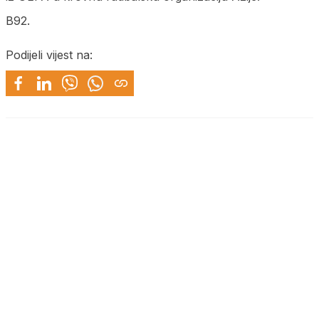
B92.
Podijeli vijest na: