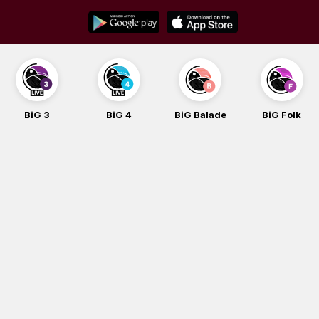
Skip
to
content
BiG 3
BiG 4
BiG Balade
BiG Folk