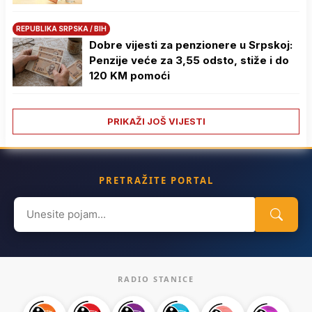
REPUBLIKA SRPSKA / BIH
Dobre vijesti za penzionere u Srpskoj:
Penzije veće za 3,55 odsto, stiže i do
120 KM pomoći
PRIKAŽI JOŠ VIJESTI
PRETRAŽITE PORTAL
Search
for:
RADIO STANICE