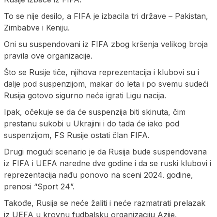
To se nije desilo, a FIFA je izbacila tri države – Pakistan,
Zimbabve i Keniju.
Oni su suspendovani iz FIFA zbog kršenja velikog broja
pravila ove organizacije.
Što se Rusije tiče, njihova reprezentacija i klubovi su i
dalje pod suspenzijom, makar do leta i po svemu sudeći
Rusija gotovo sigurno neće igrati Ligu nacija.
Ipak, očekuje se da će suspenzija biti skinuta, čim
prestanu sukobi u Ukrajini i do tada će iako pod
suspenzijom, FS Rusije ostati član FIFA.
Drugi mogući scenario je da Rusija bude suspendovana
iz FIFA i UEFA naredne dve godine i da se ruski klubovi i
reprezentacija nađu ponovo na sceni 2024. godine,
prenosi “Sport 24”.
Takođe, Rusija se neće žaliti i neće razmatrati prelazak
iz UEFA u krovnu fudbalsku organizaciju Azije.