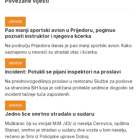
Povezane vijesti
ARHIVA
Pao manji sportski avion u Prijedoru, poginuo
poznati instruktor i njegova kćerka
Na području Prijedora danas je pao manji sportski avion. Kako
saznajemo u nesreći su stradali otac i kćerka.
ARHIVA
Incident: Potukli se pijani inspektori na proslavi
Na prednovogodišnjoj proslavi u restoranu Službe za poslove
sa strancima BiH koja je održana protekle sedmice dogodio se
incident tačnije tuča zaposlenih.
ARHIVA
Јedno lice smrtno stradalo u sudaru
Muškarac čiji su inicijali M.M. /43/ iz naselja Cerovica, opština
Stanari, smrtno je stradao u sudaru dva vozila u tom naselju,
rečeno je Srni iz Policijske uprave Doboj.