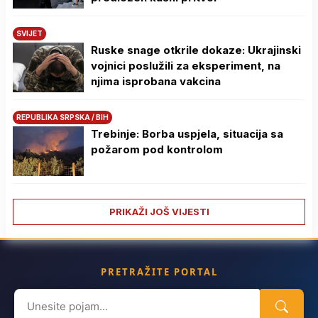
SVIJET
Ruske snage otkrile dokaze: Ukrajinski
vojnici poslužili za eksperiment, na
njima isprobana vakcina
REPUBLIKA SRPSKA / BIH
Trebinje: Borba uspjela, situacija sa
požarom pod kontrolom
PRIKAŽI JOŠ VIJESTI
PRETRAŽITE PORTAL
Search
for: