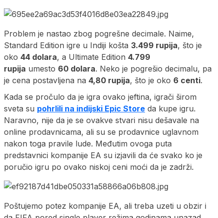
Problem je nastao zbog pogrešne decimale. Naime,
Standard Edition igre u Indiji košta
3.499 rupija
, što je
oko
44 dolara
, a Ultimate Edition
4.799
rupija
umesto
60 dolara
. Neko je pogrešio decimalu, pa
je cena postavljena na
4,80 rupija
, što je oko
6 centi
.
Kada se pročulo da je igra ovako jeftina, igrači širom
sveta su
pohrlili na indijski Epic Store
da kupe igru.
Naravno, nije da je se ovakve stvari nisu dešavale na
online prodavnicama, ali su se prodavnice uglavnom
nakon toga pravile lude. Međutim ovoga puta
predstavnici kompanije EA su izjavili da će svako ko je
poručio igru po ovako niskoj ceni moći da je zadrži.
Poštujemo potez kompanije EA, ali treba uzeti u obzir i
da FIFA pored single player režima godinama unazad