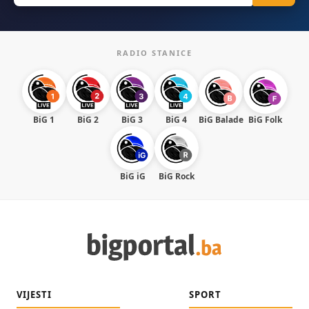
RADIO STANICE
BiG 1
BiG 2
BiG 3
BiG 4
BiG Balade
BiG Folk
BiG iG
BiG Rock
VIJESTI
SPORT