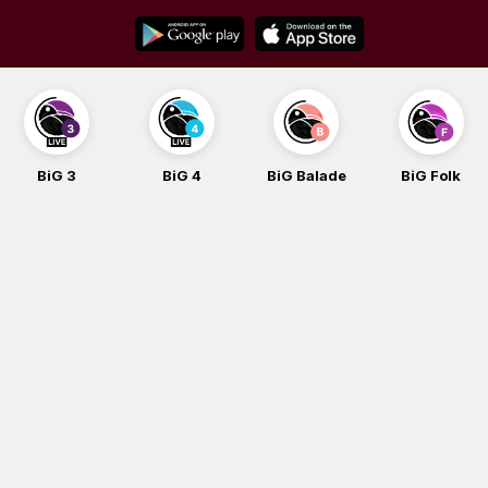
Skip
to
content
BiG 3
BiG 4
BiG Balade
BiG Folk