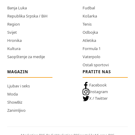
Banja Luka
Fudbal
Republika Srpska / BiH
Košarka
Region
Tenis
Svijet
Odbojka
Hronika
Atletika
Kultura
Formula 1
Saopštenje za medije
Vaterpolo
Ostali sportovi
MAGAZIN
PRATITE NAS
Facebook
Ljubav i seks
Instagram
Moda
X / Twitter
ShowBiz
Zanimljivo