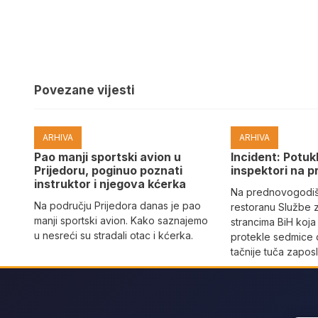
Povezane vijesti
ARHIVA
ARHIVA
Pao manji sportski avion u
Incident: Potukl
Prijedoru, poginuo poznati
inspektori na p
instruktor i njegova kćerka
Na prednovogodišn
Na području Prijedora danas je pao
restoranu Službe 
manji sportski avion. Kako saznajemo
strancima BiH koja
u nesreći su stradali otac i kćerka.
protekle sedmice 
tačnije tuča zaposl