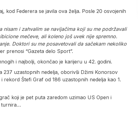
, kod Federera se javila ova želja. Posle 20 osvojenih
 nisam i zahvalim se navijačima koji su me podržavali
ibicione mečeve, ali koleno još uvek nije spremno.
anje. Doktori su me posavetovali da sačekam nekoliko
er prenosi “Gazeta delo Sport”.
ogih i najbolji, okončao je karijeru u 42. godini.
 ima 237 uzastopnih nedelja, oborivši Džimi Konorsov
 i rekord Štefi Graf od 186 uzastopnih nedelja kao 1.
igrač koji je pet puta zaredom uzimao US Open i
 turnira…