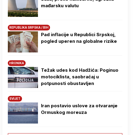
mađarsku valutu
REPUBLIKA SRPSKA / BIH
Pad inflacije u Republici Srpskoj,
pogled uperen na globalne rizike
HRONIKA
Težak udes kod Hadžića: Poginuo
motociklista, saobraćaj u
potpunosti obustavljen
SVIJET
Iran postavio uslove za otvaranje
Ormuskog moreuza