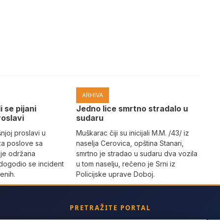
ARHIVA
i se pijani
Јedno lice smrtno stradalo u
roslavi
sudaru
joj proslavi u
Muškarac čiji su inicijali M.M. /43/ iz
za poslove sa
naselja Cerovica, opština Stanari,
 je održana
smrtno je stradao u sudaru dva vozila
dogodio se incident
u tom naselju, rečeno je Srni iz
enih.
Policijske uprave Doboj.
PRETRAŽITE PORTAL