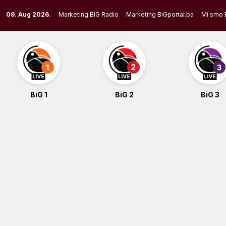
Skip
09. Aug 2026.
Marketing BIG Radio
Marketing BiGportal.ba
Mi smo 
to
content
BiG 1
BiG 2
BiG 3