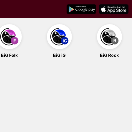
BiG Folk
BiG iG
BiG Rock