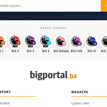
ch
RADIO STANICE
G 1
BiG 2
BiG 3
BiG 4
BiG Balade
BiG Folk
BiG iG
BiG
SPORT
MAGAZIN
Fudbal
Ljubav i seks