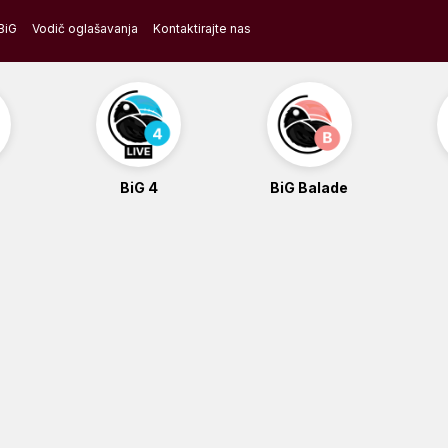
BiG
Vodič oglašavanja
Kontaktirajte nas
BiG 4
BiG Balade