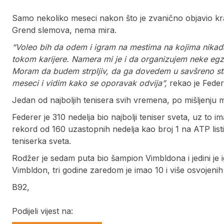
Samo nekoliko meseci nakon što je zvanično objavio kraj
Grend slemova, nema mira.
“Voleo bih da odem i igram na mestima na kojima nikada
tokom karijere. Namera mi je i da organizujem neke egz
Moram da budem strpljiv, da ga dovedem u savšreno st
meseci i vidim kako se oporavak odvija”,
rekao je Feder
Jedan od najboljih tenisera svih vremena, po mišljenju mn
Federer je 310 nedelja bio najbolji teniser sveta, uz to
rekord od 160 uzastopnih nedelja kao broj 1 na ATP listi
teniserka sveta.
Rodžer je sedam puta bio šampion Vimbldona i jedini je 
Vimbldon, tri godine zaredom je imao 10 i više osvojenih
B92,
Podijeli vijest na: