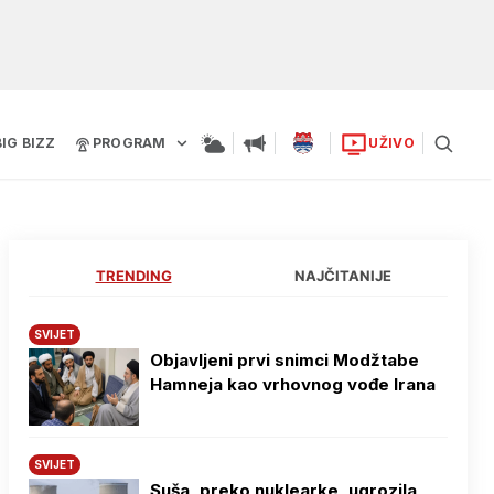
BIG BIZZ
PROGRAM
UŽIVO
TRENDING
NAJČITANIJE
SVIJET
Objavljeni prvi snimci Modžtabe
Hamneja kao vrhovnog vođe Irana
SVIJET
Suša, preko nuklearke, ugrozila