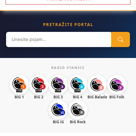
PRETRAŽITE PORTAL
Search
for:
RADIO STANICE
BiG 1
BiG 2
BiG 3
BiG 4
BiG Balade
BiG Folk
BiG iG
BiG Rock