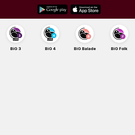
Skip
to
content
BiG 3
BiG 4
BiG Balade
BiG Folk