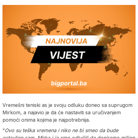
Vremešni teniski as je svoju odluku doneo sa suprugom
Mirkom, a najavio je da će nastaviti sa uručivanjem
pomoći onima kojima je najpotrebnija.
“
Ovo su teška vremena i niko ne bi smeo da bude
ostavljen sam. Mirka i ja smo odlučili da doniramo milion