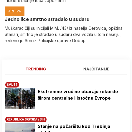
incident tačnije tuča zaposlenih.
ARHIVA
Јedno lice smrtno stradalo u sudaru
Muškarac čiji su inicijali M.M. /43/ iz naselja Cerovica, opština
Stanari, smrtno je stradao u sudaru dva vozila u tom naselju,
rečeno je Srni iz Policijske uprave Doboj.
TRENDING
NAJČITANIJE
SVIJET
Ekstremne vrućine obaraju rekorde
širom centralne i istočne Evrope
REPUBLIKA SRPSKA / BIH
Stanje na požarištu kod Trebinja