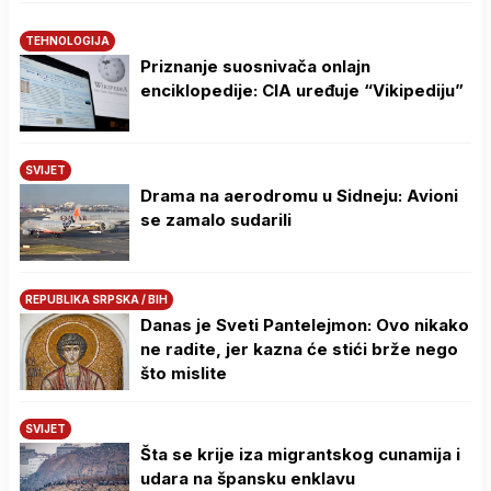
TEHNOLOGIJA
Priznanje suosnivača onlajn
enciklopedije: CIA uređuje “Vikipediju”
SVIJET
Drama na aerodromu u Sidneju: Avioni
se zamalo sudarili
REPUBLIKA SRPSKA / BIH
Danas je Sveti Pantelejmon: Ovo nikako
ne radite, jer kazna će stići brže nego
što mislite
SVIJET
Šta se krije iza migrantskog cunamija i
udara na špansku enklavu