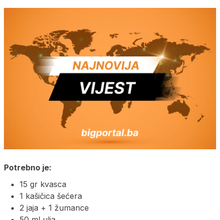
Potrebno je:
15 gr kvasca
1 kašičica šećera
2 jaja + 1 žumance
50 ml ulja