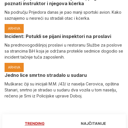
poznati instruktor i njegova kćerka
Na području Prijedora danas je pao manji sportski avion. Kako
saznajemo u nesreći su stradali otac i kćerka.
ARHIVA
Incident: Potukli se pijani inspektori na proslavi
Na prednovogodišnjoj proslavi u restoranu Službe za poslove
sa strancima BiH koja je održana protekle sedmice dogodio se
incident tačnije tuča zaposlenih.
ARHIVA
Јedno lice smrtno stradalo u sudaru
Muškarac čiji su inicijali M.M. /43/ iz naselja Cerovica, opština
Stanari, smrtno je stradao u sudaru dva vozila u tom naselju,
rečeno je Srni iz Policijske uprave Doboj.
TRENDING
NAJČITANIJE