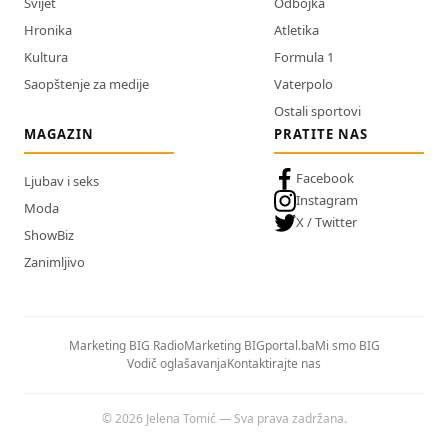
Svijet
Odbojka
Hronika
Atletika
Kultura
Formula 1
Saopštenje za medije
Vaterpolo
Ostali sportovi
MAGAZIN
PRATITE NAS
Facebook
Ljubav i seks
Instagram
Moda
X / Twitter
ShowBiz
Zanimljivo
Marketing BIG Radio
Marketing BIGportal.ba
Mi smo BIG
Vodič oglašavanja
Kontaktirajte nas
© 2026 Jelena Tomić — Sva prava zadržana.