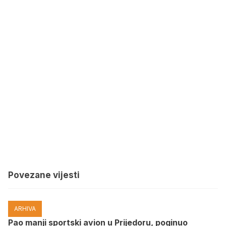
Povezane vijesti
ARHIVA
Pao manji sportski avion u Prijedoru, poginuo