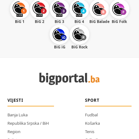
BiG 1
BiG 2
BiG 3
BiG 4
BiG Balade
BiG Folk
BiG iG
BiG Rock
VIJESTI
SPORT
Banja Luka
Fudbal
Republika Srpska / BiH
Košarka
Region
Tenis