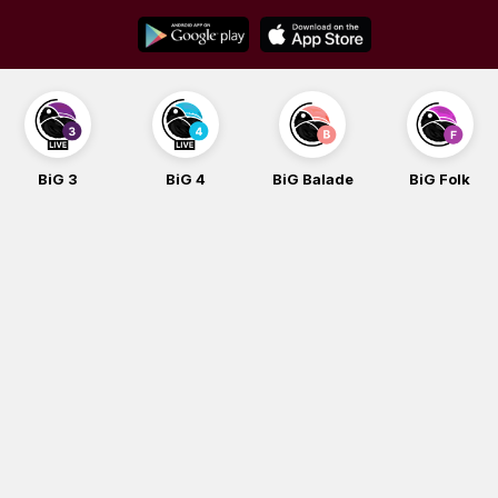
Skip
to
content
BiG 3
BiG 4
BiG Balade
BiG Folk