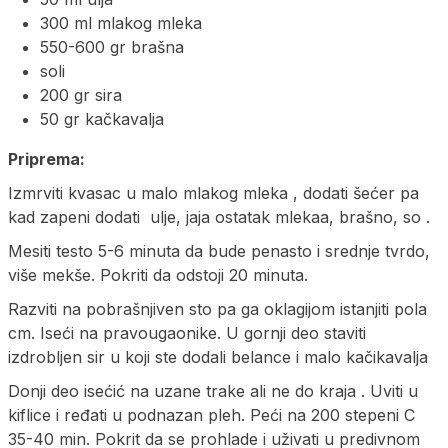
300 ml mlakog mleka
550-600 gr brašna
soli
200 gr sira
50 gr kačkavalja
Priprema:
Izmrviti kvasac u malo mlakog mleka , dodati šećer pa
kad zapeni dodati ulje, jaja ostatak mlekaa, brašno, so .
Mesiti testo 5-6 minuta da bude penasto i srednje tvrdo,
više mekše. Pokriti da odstoji 20 minuta.
Razviti na pobrašnjiven sto pa ga oklagijom istanjiti pola
cm. Iseći na pravougaonike. U gornji deo staviti
izdrobljen sir u koji ste dodali belance i malo kačikavalja
Donji deo isećić na uzane trake ali ne do kraja . Uviti u
kiflice i ređati u podnazan pleh. Peći na 200 stepeni C
35-40 min. Pokrit da se prohlade i uživati u predivnom