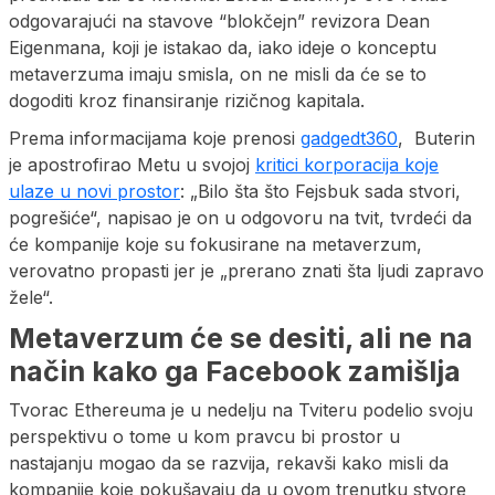
odgovarajući na stavove “blokčejn” revizora Dean
Eigenmana, koji je istakao da, iako ideje o konceptu
metaverzuma imaju smisla, on ne misli da će se to
dogoditi kroz finansiranje rizičnog kapitala.
Prema informacijama koje prenosi
gadgedt360
, Buterin
je apostrofirao Metu u svojoj
kritici korporacija koje
ulaze u novi prostor
: „Bilo šta što Fejsbuk sada stvori,
pogrešiće“, napisao je on u odgovoru na tvit, tvrdeći da
će kompanije koje su fokusirane na metaverzum,
verovatno propasti jer je „prerano znati šta ljudi zapravo
žele“.
Metaverzum će se desiti, ali ne na
način kako ga Facebook zamišlja
Tvorac Ethereuma je u nedelju na Tviteru podelio svoju
perspektivu o tome u kom pravcu bi prostor u
nastajanju mogao da se razvija, rekavši kako misli da
kompanije koje pokušavaju da u ovom trenutku stvore