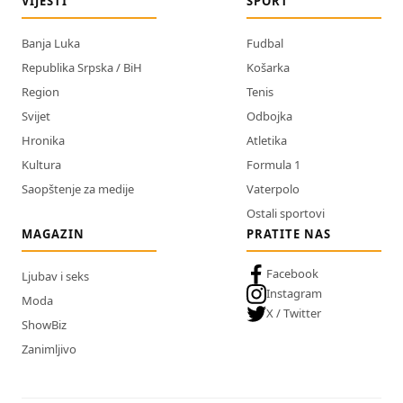
VIJESTI
SPORT
Banja Luka
Fudbal
Republika Srpska / BiH
Košarka
Region
Tenis
Svijet
Odbojka
Hronika
Atletika
Kultura
Formula 1
Saopštenje za medije
Vaterpolo
Ostali sportovi
MAGAZIN
PRATITE NAS
Facebook
Ljubav i seks
Instagram
Moda
X / Twitter
ShowBiz
Zanimljivo