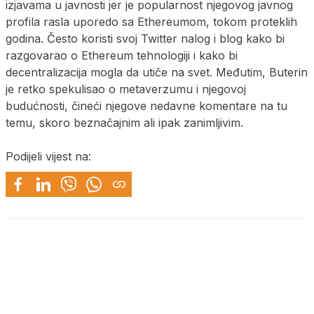
izjavama u javnosti jer je popularnost njegovog javnog
profila rasla uporedo sa Ethereumom, tokom proteklih
godina. Često koristi svoj Twitter nalog i blog kako bi
razgovarao o Ethereum tehnologiji i kako bi
decentralizacija mogla da utiče na svet. Međutim, Buterin
je retko spekulisao o metaverzumu i njegovoj
budućnosti, čineći njegove nedavne komentare na tu
temu, skoro beznačajnim ali ipak zanimljivim.
Podijeli vijest na: