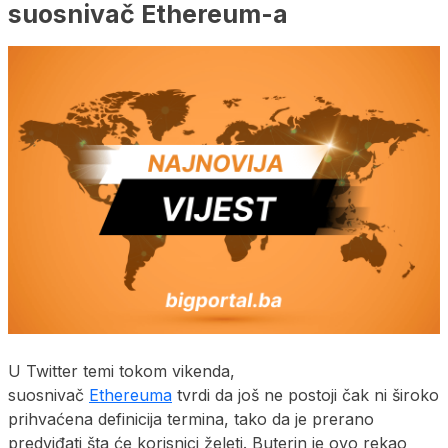
suosnivač Ethereum-a
U Twitter temi tokom vikenda,
suosnivač
Ethereuma
tvrdi da još ne postoji čak ni široko
prihvaćena definicija termina, tako da je prerano
predviđati šta će korisnici želeti. Buterin je ovo rekao