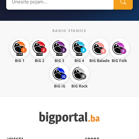
for:
RADIO STANICE
BiG 1
BiG 2
BiG 3
BiG 4
BiG Balade
BiG Folk
BiG iG
BiG Rock