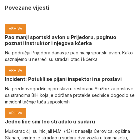
Povezane vijesti
ARHIVA
Pao manji sportski avion u Prijedoru, poginuo
poznati instruktor i njegova kćerka
Na području Prijedora danas je pao manji sportski avion. Kako
saznajemo u nesreći su stradali otac i kćerka.
ARHIVA
Incident: Potukli se pijani inspektori na proslavi
Na prednovogodišnjoj proslavi u restoranu Službe za poslove
sa strancima BiH koja je održana protekle sedmice dogodio se
incident tačnije tuča zaposlenih.
ARHIVA
Јedno lice smrtno stradalo u sudaru
Muškarac čiji su inicijali M.M. /43/ iz naselja Cerovica, opština
Stanari, smrtno je stradao u sudaru dva vozila u tom naselju,