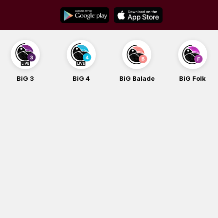
Skip
to
content
BiG 3
BiG 4
BiG Balade
BiG Folk