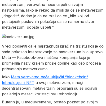
metaverzum, verovatno neće uspeti u svojim
nastojanjima. Iako je rekao da misli da će se metaverzum
„dogoditi“, dodao je da ne misli da će „bilo koji od
postojećih poslovnih pokušaja da se namerno stvori
metaverzum, uopšte uspeti “.
Vredi podsetiti da je najistaknutiji igrač na tržištu koji je do
sada pokazao interesovanje za metaverzum bila upravo
Meta — Facebook-ova matična kompanija koja je
promenila naziv krajem prošle godine kao deo procesa
prihvatanja metaverzuma.
Iako
Meta verovatno neće uključiti “blockchain”
tehnologiju ili NFT
u svoj metaverzum, mnogi
decentralizovani metaverzalni programi su se pojavili
poslednjih meseci koristeći ovu tehnologiju.
Buterin je, u međuvremenu, postao poznat po svojim