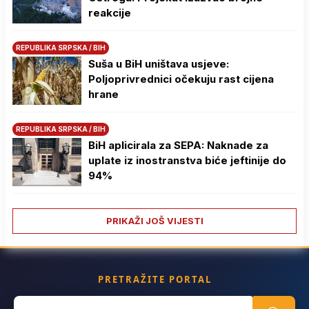
reakcije
REPUBLIKA SRPSKA / BIH
Suša u BiH uništava usjeve:
Poljoprivrednici očekuju rast cijena
hrane
REPUBLIKA SRPSKA / BIH
BiH aplicirala za SEPA: Naknade za
uplate iz inostranstva biće jeftinije do
94%
PRIKAŽI JOŠ VIJESTI
PRETRAŽITE PORTAL
Search