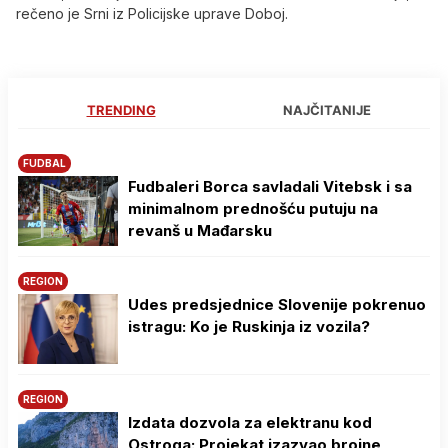
rečeno je Srni iz Policijske uprave Doboj.
TRENDING
NAJČITANIJE
FUDBAL
Fudbaleri Borca savladali Vitebsk i sa
minimalnom prednošću putuju na
revanš u Mađarsku
REGION
Udes predsjednice Slovenije pokrenuo
istragu: Ko je Ruskinja iz vozila?
REGION
Izdata dozvola za elektranu kod
Ostroga: Projekat izazvao brojne