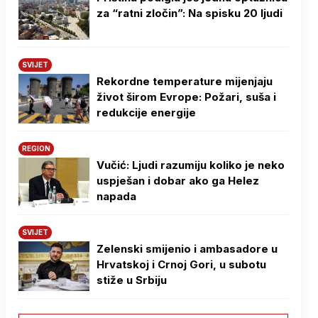
za “ratni zločin”: Na spisku 20 ljudi
SVIJET
Rekordne temperature mijenjaju
život širom Evrope: Požari, suša i
redukcije energije
REGION
Vučić: Ljudi razumiju koliko je neko
uspješan i dobar ako ga Helez
napada
SVIJET
Zelenski smijenio i ambasadore u
Hrvatskoj i Crnoj Gori, u subotu
stiže u Srbiju