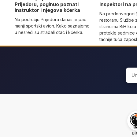
Prijedoru, poginuo poznati
inspektori na p
instruktor i njegova kćerka
Na prednovogodišn
Na području Prijedora danas je pao
restoranu Službe 
manji sportski avion. Kako saznajemo
strancima BiH koja
u nesreći su stradali otac i kćerka.
protekle sedmice 
tačnije tuča zaposl
Sear
for:
Bi