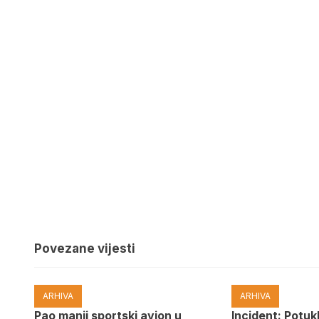
Povezane vijesti
ARHIVA
ARHIVA
Pao manji sportski avion u
Incident: Potukl