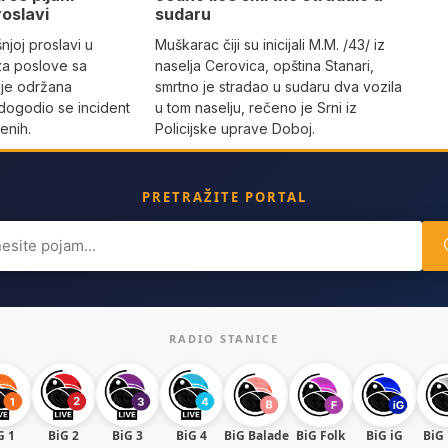
roslavi
sudaru
joj proslavi u
Muškarac čiji su inicijali M.M. /43/ iz
za poslove sa
naselja Cerovica, opština Stanari,
 je održana
smrtno je stradao u sudaru dva vozila
dogodio se incident
u tom naselju, rečeno je Srni iz
enih.
Policijske uprave Doboj.
PRETRAŽITE PORTAL
ch
RADIO STANICE
G 1
BiG 2
BiG 3
BiG 4
BiG Balade
BiG Folk
BiG iG
BiG