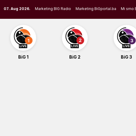
Skip
07. Aug 2026.
Marketing BIG Radio
Marketing BiGportal.ba
Mi smo 
to
content
BiG 1
BiG 2
BiG 3