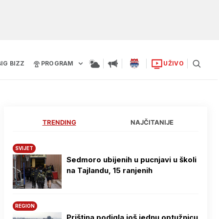
BIG BIZZ
PROGRAM
UŽIVO
TRENDING
NAJČITANIJE
SVIJET
Sedmoro ubijenih u pucnjavi u školi
na Tajlandu, 15 ranjenih
REGION
Priština podigla još jednu optužnicu