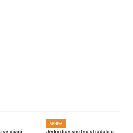
ARHIVA
i se pijani
Јedno lice smrtno stradalo u