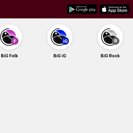
BiG Folk
BiG iG
BiG Rock