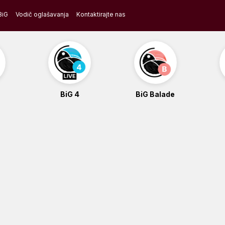
BiG
Vodič oglašavanja
Kontaktirajte nas
BiG 4
BiG Balade