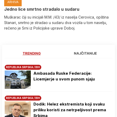
ARHIVA
Јedno lice smrtno stradalo u sudaru
Muškarac čiji su inicijali M.M. /43/ iz naselja Cerovica, opština
Stanari, smrtno je stradao u sudaru dva vozila u tom naselju,
rečeno je Srni iz Policijske uprave Doboj.
TRENDING
NAJČITANIJE
REPUBLIKA SRPSKA / BIH
Ambasada Ruske Federacije:
Licemjerje u svom punom sjaju
REPUBLIKA SRPSKA / BIH
Dodik: Helez ekstremista koji svaku
priliku koristi za netrpeljivost prema
Srbima