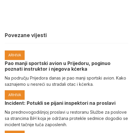
Povezane vijesti
ARHIVA
Pao manji sportski avion u Prijedoru, poginuo
poznati instruktor i njegova kćerka
Na području Prijedora danas je pao manji sportski avion. Kako
saznajemo u nesreći su stradali otac i kćerka.
ARHIVA
Incident: Potukli se pijani inspektori na proslavi
Na prednovogodišnjoj proslavi u restoranu Službe za poslove
sa strancima BiH koja je održana protekle sedmice dogodio se
incident tačnije tuča zaposlenih.