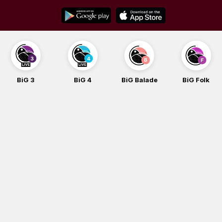
Skip
to
content
BiG 3
BiG 4
BiG Balade
BiG Folk