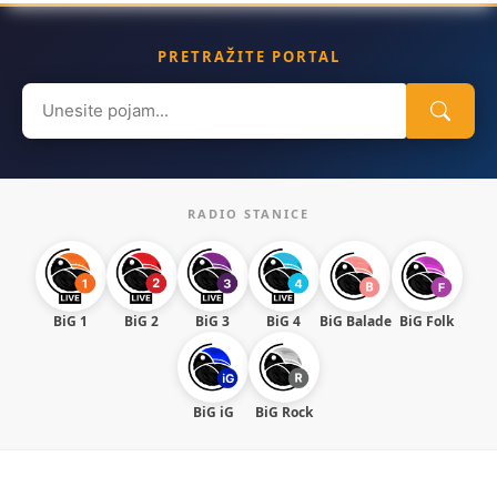
PRETRAŽITE PORTAL
Search
for:
RADIO STANICE
BiG 1
BiG 2
BiG 3
BiG 4
BiG Balade
BiG Folk
BiG iG
BiG Rock