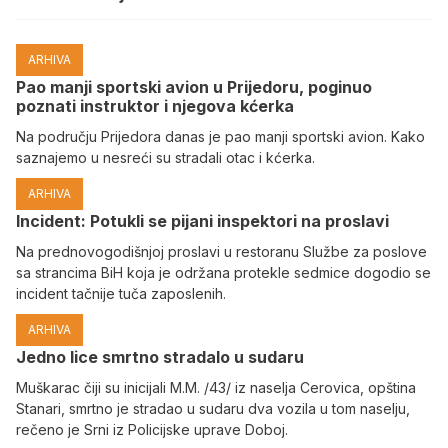
ARHIVA
Pao manji sportski avion u Prijedoru, poginuo
poznati instruktor i njegova kćerka
Na području Prijedora danas je pao manji sportski avion. Kako
saznajemo u nesreći su stradali otac i kćerka.
ARHIVA
Incident: Potukli se pijani inspektori na proslavi
Na prednovogodišnjoj proslavi u restoranu Službe za poslove
sa strancima BiH koja je održana protekle sedmice dogodio se
incident tačnije tuča zaposlenih.
ARHIVA
Јedno lice smrtno stradalo u sudaru
Muškarac čiji su inicijali M.M. /43/ iz naselja Cerovica, opština
Stanari, smrtno je stradao u sudaru dva vozila u tom naselju,
rečeno je Srni iz Policijske uprave Doboj.