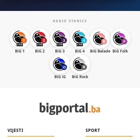
RADIO STANICE
BiG 1
BiG 2
BiG 3
BiG 4
BiG Balade
BiG Folk
BiG iG
BiG Rock
VIJESTI
SPORT