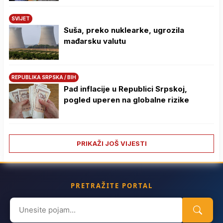
SVIJET
Suša, preko nuklearke, ugrozila
mađarsku valutu
REPUBLIKA SRPSKA / BIH
Pad inflacije u Republici Srpskoj,
pogled uperen na globalne rizike
PRIKAŽI JOŠ VIJESTI
PRETRAŽITE PORTAL
Search
for: