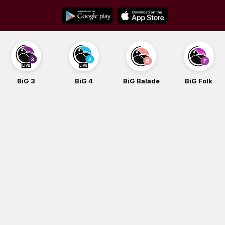
Skip
to
content
BiG 3
BiG 4
BiG Balade
BiG Folk