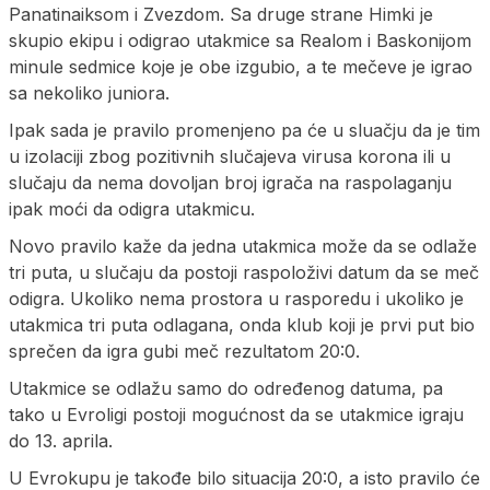
Panatinaiksom i Zvezdom. Sa druge strane Himki je
skupio ekipu i odigrao utakmice sa Realom i Baskonijom
minule sedmice koje je obe izgubio, a te mečeve je igrao
sa nekoliko juniora.
Ipak sada je pravilo promenjeno pa će u sluačju da je tim
u izolaciji zbog pozitivnih slučajeva virusa korona ili u
slučaju da nema dovoljan broj igrača na raspolaganju
ipak moći da odigra utakmicu.
Novo pravilo kaže da jedna utakmica može da se odlaže
tri puta, u slučaju da postoji raspoloživi datum da se meč
odigra. Ukoliko nema prostora u rasporedu i ukoliko je
utakmica tri puta odlagana, onda klub koji je prvi put bio
sprečen da igra gubi meč rezultatom 20:0.
Utakmice se odlažu samo do određenog datuma, pa
tako u Evroligi postoji mogućnost da se utakmice igraju
do 13. aprila.
U Evrokupu je takođe bilo situacija 20:0, a isto pravilo će