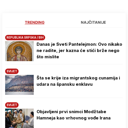
TRENDING
NAJČITANIJE
REPUBLIKA SRPSKA / BIH
Danas je Sveti Pantelejmon: Ovo nikako
ne radite, jer kazna će stići brže nego
što mislite
SVIJET
Šta se krije iza migrantskog cunamija i
udara na špansku enklavu
SVIJET
Objavljeni prvi snimci Modžtabe
Hamneja kao vrhovnog vođe Irana