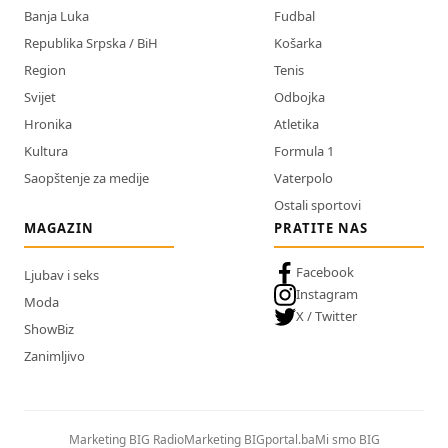
Banja Luka
Fudbal
Republika Srpska / BiH
Košarka
Region
Tenis
Svijet
Odbojka
Hronika
Atletika
Kultura
Formula 1
Saopštenje za medije
Vaterpolo
Ostali sportovi
MAGAZIN
PRATITE NAS
Facebook
Ljubav i seks
Instagram
Moda
X / Twitter
ShowBiz
Zanimljivo
Marketing BIG Radio
Marketing BIGportal.ba
Mi smo BIG