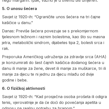
nego margarin. Ipak, važno je u svemu biti umjeren.
5. O unosu šećera
Savjet iz 1920-ih: “Ograničite unos šećera na tri čajne
kašičice u danu.”
Danas: Previše šećera povezuje se s prekomjernom
tjelesnom težinom i raznim bolestima, kao što su masna
jetra, metabolički sindrom, dijabetes tipa 2, bolesti srca i
rak.
Preporuka Američkog udruženja za zdravlje srca (AHA)
je konzumirati do šest čajnih kašičica dodanog šećera u
danu ili manje za žene, devet ili manje za muškarce, tri ili
manje za djecu te ni jednu za djecu mlađu od dvije
godine i bebe.
6. O fizičkoj aktivnosti
Savjet iz 1920-ih: “Kad prosječna osoba prošeta ili odigra
tenis, vjerovatnije je da će doći do povećanja apetita u
odnosu na realnu potrebu za hranom.”