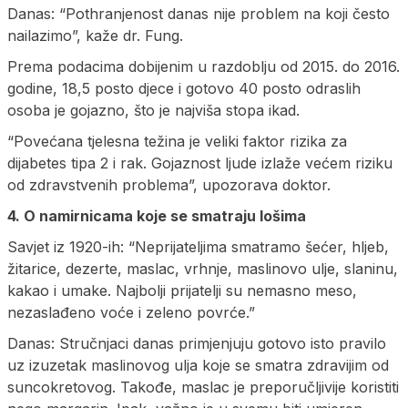
Danas: “Pothranjenost danas nije problem na koji često
nailazimo”, kaže dr. Fung.
Prema podacima dobijenim u razdoblju od 2015. do 2016.
godine, 18,5 posto djece i gotovo 40 posto odraslih
osoba je gojazno, što je najviša stopa ikad.
“Povećana tjelesna težina je veliki faktor rizika za
dijabetes tipa 2 i rak. Gojaznost ljude izlaže većem riziku
od zdravstvenih problema”, upozorava doktor.
4. O namirnicama koje se smatraju lošima
Savjet iz 1920-ih: “Neprijateljima smatramo šećer, hljeb,
žitarice, dezerte, maslac, vrhnje, maslinovo ulje, slaninu,
kakao i umake. Najbolji prijatelji su nemasno meso,
nezaslađeno voće i zeleno povrće.”
Danas: Stručnjaci danas primjenjuju gotovo isto pravilo
uz izuzetak maslinovog ulja koje se smatra zdravijim od
suncokretovog. Takođe, maslac je preporučljivije koristiti