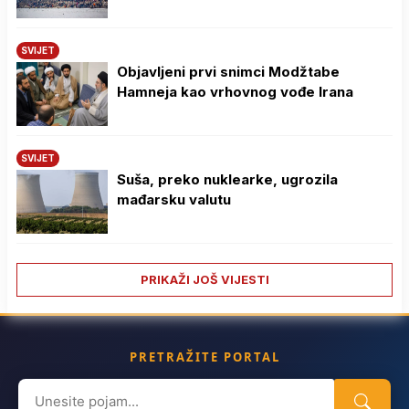
SVIJET
Objavljeni prvi snimci Modžtabe
Hamneja kao vrhovnog vođe Irana
SVIJET
Suša, preko nuklearke, ugrozila
mađarsku valutu
PRIKAŽI JOŠ VIJESTI
PRETRAŽITE PORTAL
Search