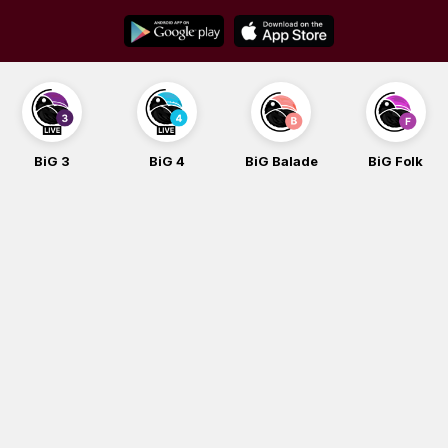
Skip
to
content
BiG 3
BiG 4
BiG Balade
BiG Folk