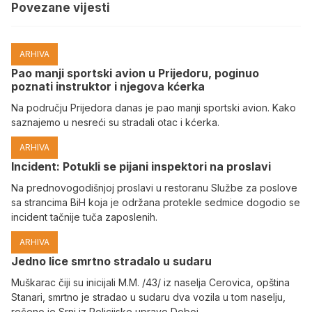
Povezane vijesti
ARHIVA
Pao manji sportski avion u Prijedoru, poginuo
poznati instruktor i njegova kćerka
Na području Prijedora danas je pao manji sportski avion. Kako
saznajemo u nesreći su stradali otac i kćerka.
ARHIVA
Incident: Potukli se pijani inspektori na proslavi
Na prednovogodišnjoj proslavi u restoranu Službe za poslove
sa strancima BiH koja je održana protekle sedmice dogodio se
incident tačnije tuča zaposlenih.
ARHIVA
Јedno lice smrtno stradalo u sudaru
Muškarac čiji su inicijali M.M. /43/ iz naselja Cerovica, opština
Stanari, smrtno je stradao u sudaru dva vozila u tom naselju,
rečeno je Srni iz Policijske uprave Doboj.