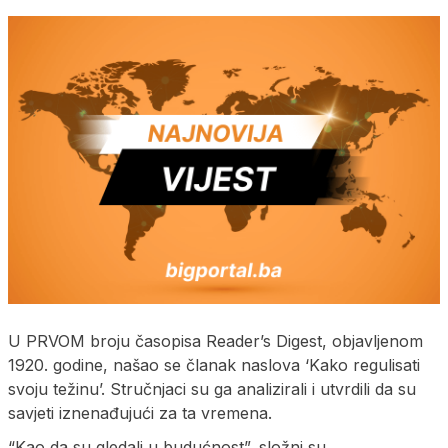
U PRVOM broju časopisa Reader’s Digest, objavljenom
1920. godine, našao se članak naslova ‘Kako regulisati
svoju težinu’. Stručnjaci su ga analizirali i utvrdili da su
savjeti iznenađujući za ta vremena.
“Kao da su gledali u budućnost”, složni su.