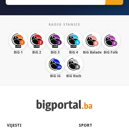
for:
RADIO STANICE
BiG 1
BiG 2
BiG 3
BiG 4
BiG Balade
BiG Folk
BiG iG
BiG Rock
VIJESTI
SPORT