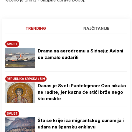
TRENDING
NAJČITANIJE
SVIJET
Drama na aerodromu u Sidneju: Avioni
se zamalo sudarili
REPUBLIKA SRPSKA / BIH
Danas je Sveti Pantelejmon: Ovo nikako
ne radite, jer kazna će stići brže nego
što mislite
SVIJET
Šta se krije iza migrantskog cunamija i
udara na špansku enklavu