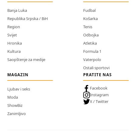
Banja Luka
Fudbal
Republika Srpska / BiH
Košarka
Region
Tenis
Svijet
Odbojka
Hronika
Atletika
Kultura
Formula 1
Saopštenje za medije
Vaterpolo
Ostali sportovi
MAGAZIN
PRATITE NAS
Facebook
Ljubav i seks
Instagram
Moda
X / Twitter
ShowBiz
Zanimljivo