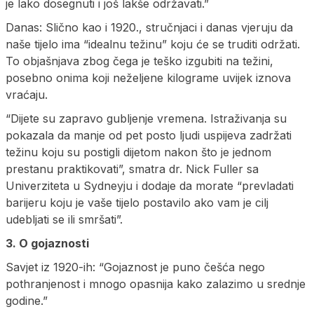
je lako dosegnuti i još lakše održavati.”
Danas: Slično kao i 1920., stručnjaci i danas vjeruju da
naše tijelo ima “idealnu težinu” koju će se truditi održati.
To objašnjava zbog čega je teško izgubiti na težini,
posebno onima koji neželjene kilograme uvijek iznova
vraćaju.
“Dijete su zapravo gubljenje vremena. Istraživanja su
pokazala da manje od pet posto ljudi uspijeva zadržati
težinu koju su postigli dijetom nakon što je jednom
prestanu praktikovati”, smatra dr. Nick Fuller sa
Univerziteta u Sydneyju i dodaje da morate “prevladati
barijeru koju je vaše tijelo postavilo ako vam je cilj
udebljati se ili smršati”.
3. O gojaznosti
Savjet iz 1920-ih: “Gojaznost je puno češća nego
pothranjenost i mnogo opasnija kako zalazimo u srednje
godine.”