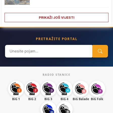
PRIKAŽI JOŠ VIJESTI
PRETRAŽITE PORTAL
Search
for:
RADIO STANICE
BiG 1
BiG 2
BiG 3
BiG 4
BiG Balade
BiG Folk