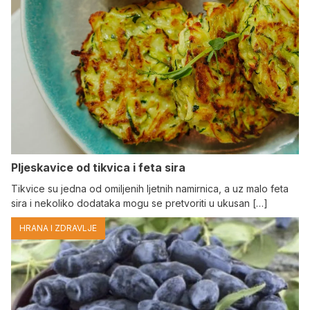
Pljeskavice od tikvica i feta sira
Tikvice su jedna od omiljenih ljetnih namirnica, a uz malo feta
sira i nekoliko dodataka mogu se pretvoriti u ukusan […]
HRANA I ZDRAVLJE