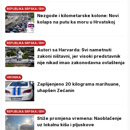
REPUBLIKA SRPSKA / BIH
Nezgode i kilometarske kolone: Novi
kolaps na putu ka moru u Hrvatskoj
REPUBLIKA SRPSKA / BIH
Autori sa Harvarda: Svi nametnuti
zakoni ništavni, jer visoki predstavnik
nije nikad imao zakonodavna ovlaštenja
HRONIKA
Zaplijenjeno 20 kilograma marihuane,
uhapšen Zećanin
REPUBLIKA SRPSKA / BIH
Stiže promjena vremena: Naoblačenje
uz lokalnu kišu i pljuskove