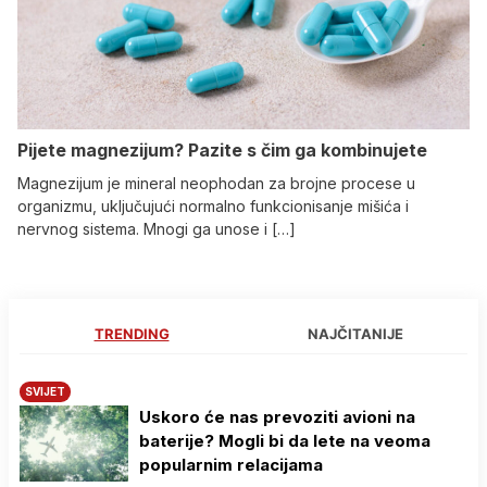
Pijete magnezijum? Pazite s čim ga kombinujete
Magnezijum je mineral neophodan za brojne procese u
organizmu, uključujući normalno funkcionisanje mišića i
nervnog sistema. Mnogi ga unose i […]
TRENDING
NAJČITANIJE
SVIJET
Uskoro će nas prevoziti avioni na
baterije? Mogli bi da lete na veoma
popularnim relacijama