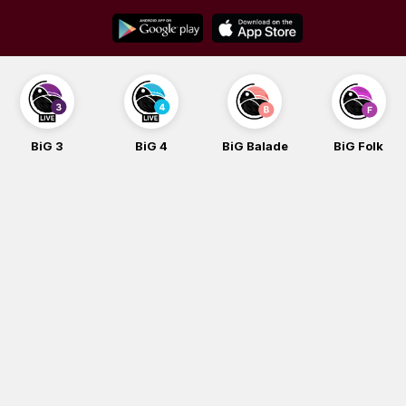
Skip
to
content
BiG 3
BiG 4
BiG Balade
BiG Folk