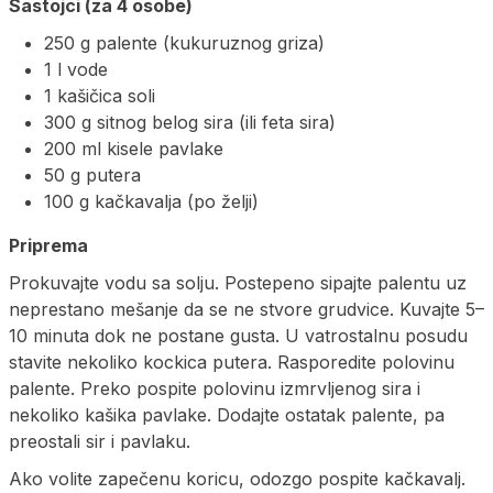
Sastojci (za 4 osobe)
250 g palente (kukuruznog griza)
1 l vode
1 kašičica soli
300 g sitnog belog sira (ili feta sira)
200 ml kisele pavlake
50 g putera
100 g kačkavalja (po želji)
Priprema
Prokuvajte vodu sa solju. Postepeno sipajte palentu uz
neprestano mešanje da se ne stvore grudvice. Kuvajte 5–
10 minuta dok ne postane gusta. U vatrostalnu posudu
stavite nekoliko kockica putera. Rasporedite polovinu
palente. Preko pospite polovinu izmrvljenog sira i
nekoliko kašika pavlake. Dodajte ostatak palente, pa
preostali sir i pavlaku.
Ako volite zapečenu koricu, odozgo pospite kačkavalj.