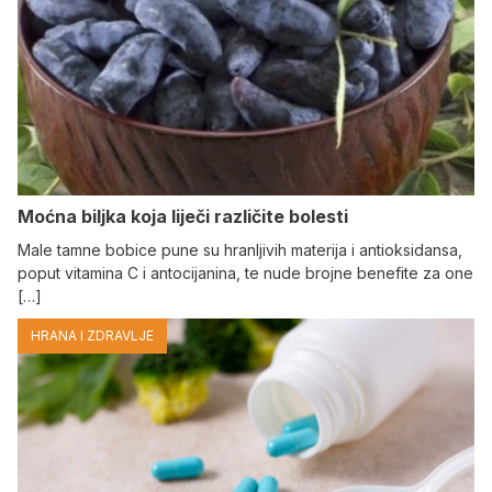
Moćna biljka koja liječi različite bolesti
Male tamne bobice pune su hranljivih materija i antioksidansa,
poput vitamina C i antocijanina, te nude brojne benefite za one
[…]
HRANA I ZDRAVLJE