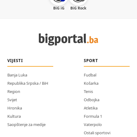
BiG iG
BiG Rock
VIJESTI
SPORT
Banja Luka
Fudbal
Republika Srpska / BiH
Košarka
Region
Tenis
Svijet
Odbojka
Hronika
Atletika
Kultura
Formula 1
Saopštenje za medije
Vaterpolo
Ostali sportovi