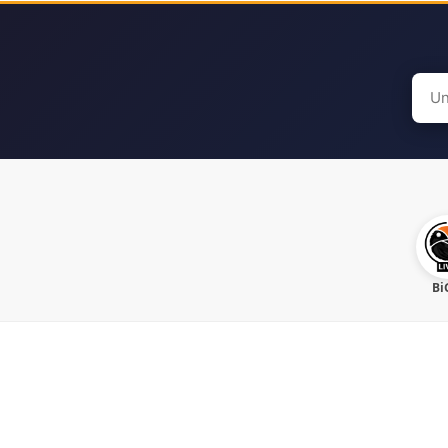
Sear
for:
Bi