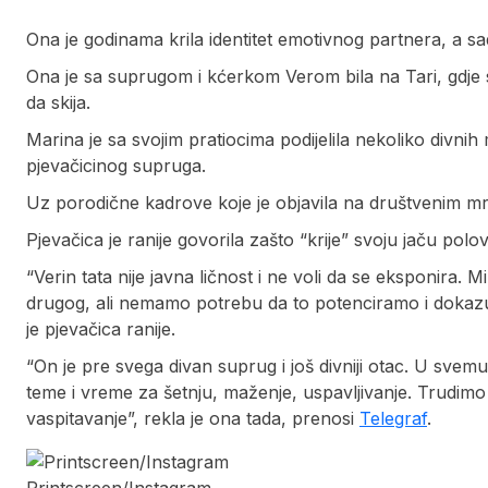
Ona je godinama krila identitet emotivnog partnera, a sa
Ona je sa suprugom i kćerkom Verom bila na Tari, gdje su 
da skija.
Marina je sa svojim pratiocima podijelila nekoliko divnih
pjevačicinog supruga.
Uz porodične kadrove koje je objavila na društvenim mr
Pjevačica je ranije govorila zašto “krije” svoju jaču polov
“Verin tata nije javna ličnost i ne voli da se eksponira.
drugog, ali nemamo potrebu da to potenciramo i dokazu
je pjevačica ranije.
“On je pre svega divan suprug i još divniji otac. U svemu
teme i vreme za šetnju, maženje, uspavljivanje. Trudim
vaspitavanje”, rekla je ona tada, prenosi
Telegraf
.