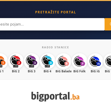
PRETRAŽITE PORTAL
ch
RADIO STANICE
G 1
BiG 2
BiG 3
BiG 4
BiG Balade
BiG Folk
BiG iG
BiG