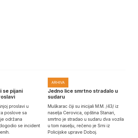
ARHIVA
i se pijani
Јedno lice smrtno stradalo u
roslavi
sudaru
joj proslavi u
Muškarac čiji su inicijali M.M. /43/ iz
za poslove sa
naselja Cerovica, opština Stanari,
 je održana
smrtno je stradao u sudaru dva vozila
dogodio se incident
u tom naselju, rečeno je Srni iz
enih.
Policijske uprave Doboj.