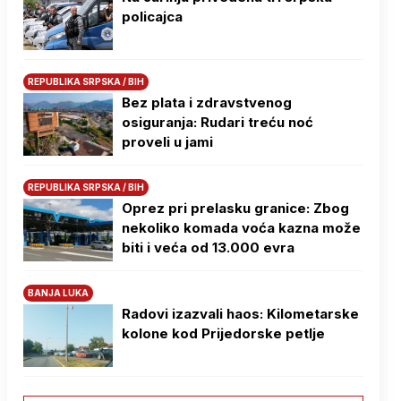
policajca
REPUBLIKA SRPSKA / BIH
Bez plata i zdravstvenog
osiguranja: Rudari treću noć
proveli u jami
REPUBLIKA SRPSKA / BIH
Oprez pri prelasku granice: Zbog
nekoliko komada voća kazna može
biti i veća od 13.000 evra
BANJA LUKA
Radovi izazvali haos: Kilometarske
kolone kod Prijedorske petlje