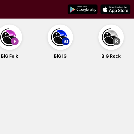
BiG Folk
BiG iG
BiG Rock