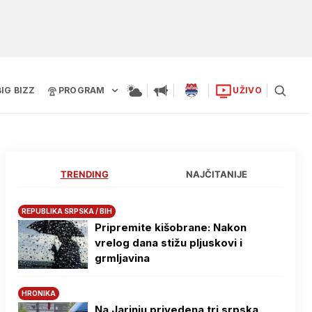
BIG BIZZ
PROGRAM
UŽIVO
TRENDING
NAJČITANIJE
REPUBLIKA SRPSKA / BIH
Pripremite kišobrane: Nakon
vrelog dana stižu pljuskovi i
grmljavina
HRONIKA
Na Јarinju privedena tri srpska