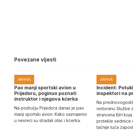
Povezane vijesti
ARHIVA
ARHIVA
Pao manji sportski avion u
Incident: Potukl
Prijedoru, poginuo poznati
inspektori na p
instruktor i njegova kćerka
Na prednovogodišn
Na području Prijedora danas je pao
restoranu Službe 
manji sportski avion. Kako saznajemo
strancima BiH koja
u nesreći su stradali otac i kćerka.
protekle sedmice 
tačnije tuča zaposl