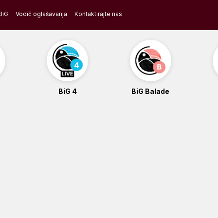
BiG
Vodič oglašavanja
Kontaktirajte nas
BiG 4
BiG Balade