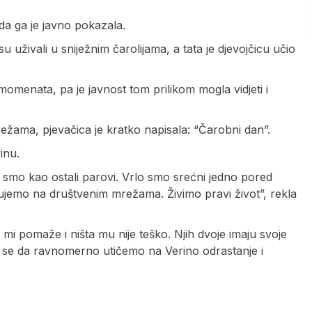
da ga je javno pokazala.
uživali u sniježnim čarolijama, a tata je djevojčicu učio
 momenata, pa je javnost tom prilikom mogla vidjeti i
ežama, pjevačica je kratko napisala: “Čarobni dan”.
inu.
 Mi smo kao ostali parovi. Vrlo smo srećni jedno pored
jemo na društvenim mrežama. Živimo pravi život”, rekla
 mi pomaže i ništa mu nije teško. Njih dvoje imaju svoje
o se da ravnomerno utičemo na Verino odrastanje i