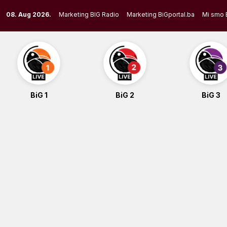
Skip
08. Aug 2026.
Marketing BIG Radio
Marketing BiGportal.ba
Mi smo 
to
content
BiG 1
BiG 2
BiG 3