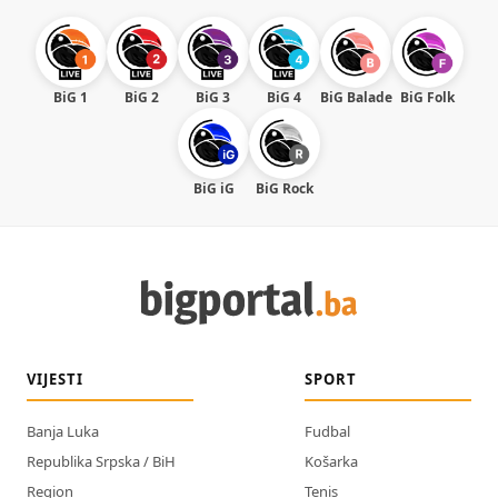
BiG 1
BiG 2
BiG 3
BiG 4
BiG Balade
BiG Folk
BiG iG
BiG Rock
VIJESTI
SPORT
Banja Luka
Fudbal
Republika Srpska / BiH
Košarka
Region
Tenis