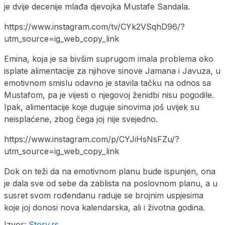
je dvije decenije mlađa djevojka Mustafe Sandala.
https://www.instagram.com/tv/CYk2VSqhD96/?
utm_source=ig_web_copy_link
Emina, koja je sa bivšim suprugom imala problema oko
isplate alimentacije za njihove sinove Jamana i Javuza, u
emotivnom smislu odavno je stavila tačku na odnos sa
Mustafom, pa je vijesti o njegovoj ženidbi nisu pogodile.
Ipak, alimentacije koje duguje sinovima još uvijek su
neisplaćene, zbog čega joj nije svejedno.
https://www.instagram.com/p/CYJiHsNsFZu/?
utm_source=ig_web_copy_link
Dok on teži da na emotivnom planu bude ispunjen, ona
je dala sve od sebe da zablista na poslovnom planu, a u
susret svom rođendanu raduje se brojnim uspjesima
koje joj donosi nova kalendarska, ali i životna godina.
Izvor:
Story.rs