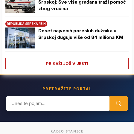
Srpskoj: Sve više građana traži pomoć
zbog vrućina
REPUBLIKA SRPSKA / BIH
Deset najvećih poreskih dužnika u
Srpskoj duguju više od 84 miliona KM
PRIKAŽI JOŠ VIJESTI
PRETRAŽITE PORTAL
Search
for:
RADIO STANICE