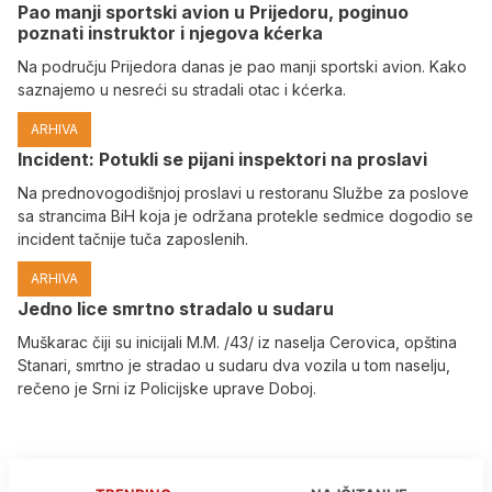
Pao manji sportski avion u Prijedoru, poginuo
poznati instruktor i njegova kćerka
Na području Prijedora danas je pao manji sportski avion. Kako
saznajemo u nesreći su stradali otac i kćerka.
ARHIVA
Incident: Potukli se pijani inspektori na proslavi
Na prednovogodišnjoj proslavi u restoranu Službe za poslove
sa strancima BiH koja je održana protekle sedmice dogodio se
incident tačnije tuča zaposlenih.
ARHIVA
Јedno lice smrtno stradalo u sudaru
Muškarac čiji su inicijali M.M. /43/ iz naselja Cerovica, opština
Stanari, smrtno je stradao u sudaru dva vozila u tom naselju,
rečeno je Srni iz Policijske uprave Doboj.