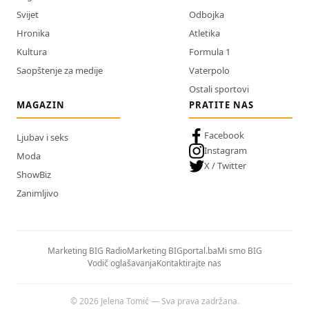
Svijet
Odbojka
Hronika
Atletika
Kultura
Formula 1
Saopštenje za medije
Vaterpolo
Ostali sportovi
MAGAZIN
PRATITE NAS
Facebook
Ljubav i seks
Instagram
Moda
X / Twitter
ShowBiz
Zanimljivo
Marketing BIG Radio
Marketing BIGportal.ba
Mi smo BIG
Vodič oglašavanja
Kontaktirajte nas
© 2026 Jelena Tomić — Sva prava zadržana.