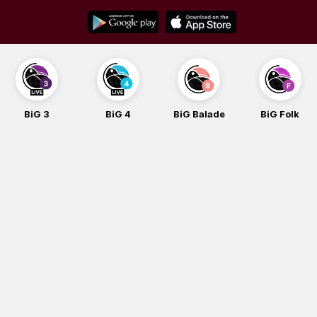
Skip
to
content
BiG 3
BiG 4
BiG Balade
BiG Folk