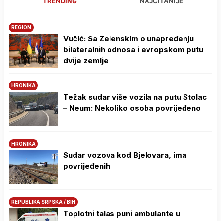
TRENDING
NAJČITANIJE
REGION
Vučić: Sa Zelenskim o unapređenju
bilateralnih odnosa i evropskom putu
dvije zemlje
HRONIKA
Težak sudar više vozila na putu Stolac
– Neum: Nekoliko osoba povrijeđeno
HRONIKA
Sudar vozova kod Bjelovara, ima
povrijeđenih
REPUBLIKA SRPSKA / BIH
Toplotni talas puni ambulante u