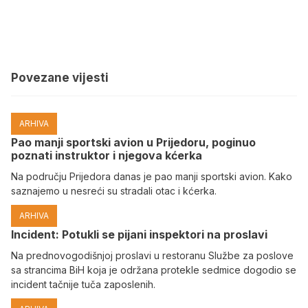
Povezane vijesti
ARHIVA
Pao manji sportski avion u Prijedoru, poginuo
poznati instruktor i njegova kćerka
Na području Prijedora danas je pao manji sportski avion. Kako
saznajemo u nesreći su stradali otac i kćerka.
ARHIVA
Incident: Potukli se pijani inspektori na proslavi
Na prednovogodišnjoj proslavi u restoranu Službe za poslove
sa strancima BiH koja je održana protekle sedmice dogodio se
incident tačnije tuča zaposlenih.