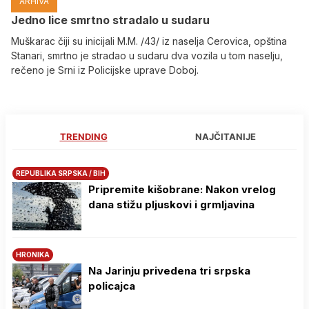
ARHIVA
Јedno lice smrtno stradalo u sudaru
Muškarac čiji su inicijali M.M. /43/ iz naselja Cerovica, opština
Stanari, smrtno je stradao u sudaru dva vozila u tom naselju,
rečeno je Srni iz Policijske uprave Doboj.
TRENDING
NAJČITANIJE
REPUBLIKA SRPSKA / BIH
Pripremite kišobrane: Nakon vrelog
dana stižu pljuskovi i grmljavina
HRONIKA
Na Јarinju privedena tri srpska
policajca