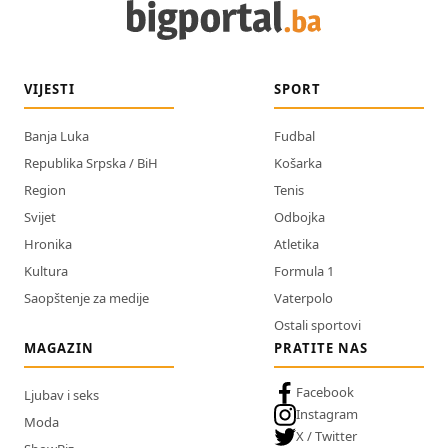
VIJESTI
SPORT
Banja Luka
Fudbal
Republika Srpska / BiH
Košarka
Region
Tenis
Svijet
Odbojka
Hronika
Atletika
Kultura
Formula 1
Saopštenje za medije
Vaterpolo
Ostali sportovi
MAGAZIN
PRATITE NAS
Facebook
Ljubav i seks
Instagram
Moda
X / Twitter