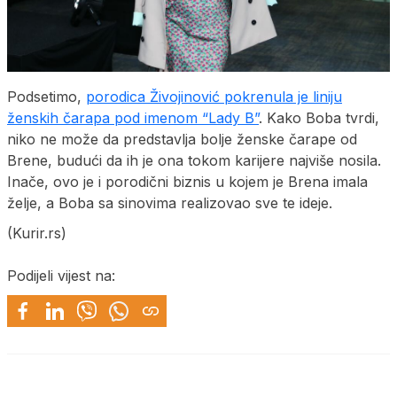
Podsetimo,
porodica Živojinović pokrenula je liniju
ženskih čarapa pod imenom “Lady B”
. Kako Boba tvrdi,
niko ne može da predstavlja bolje ženske čarape od
Brene, budući da ih je ona tokom karijere najviše nosila.
Inače, ovo je i porodični biznis u kojem je Brena imala
želje, a Boba sa sinovima realizovao sve te ideje.
(Kurir.rs)
Podijeli vijest na: