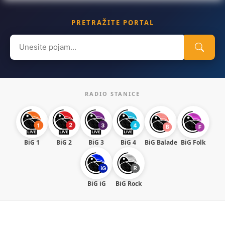
PRETRAŽITE PORTAL
Search
for:
RADIO STANICE
BiG 1
BiG 2
BiG 3
BiG 4
BiG Balade
BiG Folk
BiG iG
BiG Rock