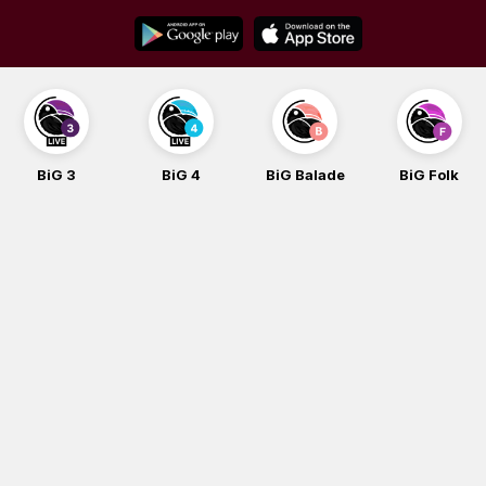
Skip
to
content
BiG 3
BiG 4
BiG Balade
BiG Folk