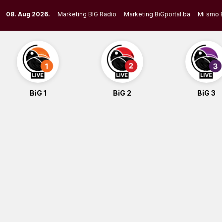
Skip
08. Aug 2026.
Marketing BIG Radio
Marketing BiGportal.ba
Mi smo 
to
content
BiG 1
BiG 2
BiG 3