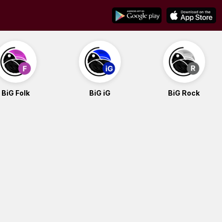
BiG Folk
BiG iG
BiG Rock