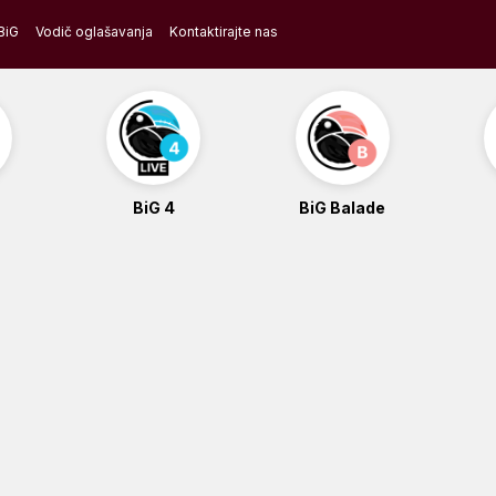
BiG
Vodič oglašavanja
Kontaktirajte nas
BiG 4
BiG Balade