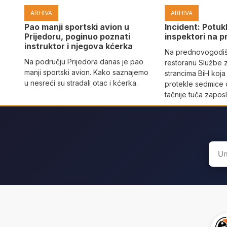
ARHIVA
ARHIVA
Pao manji sportski avion u
Incident: Potukl
Prijedoru, poginuo poznati
inspektori na p
instruktor i njegova kćerka
Na prednovogodišn
Na području Prijedora danas je pao
restoranu Službe 
manji sportski avion. Kako saznajemo
strancima BiH koja
u nesreći su stradali otac i kćerka.
protekle sedmice 
tačnije tuča zaposl
Sear
for: