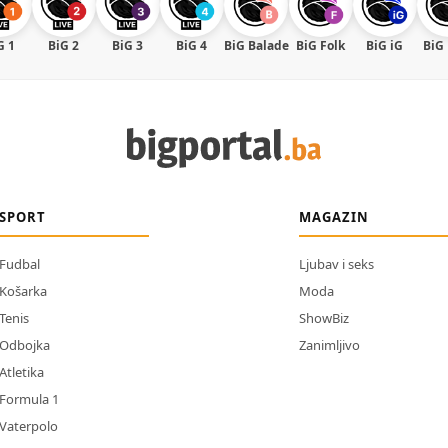
G 1
BiG 2
BiG 3
BiG 4
BiG Balade
BiG Folk
BiG iG
BiG
SPORT
MAGAZIN
Fudbal
Ljubav i seks
Košarka
Moda
Tenis
ShowBiz
Odbojka
Zanimljivo
Atletika
Formula 1
Vaterpolo