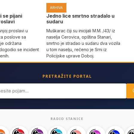
ARHIVA
i se pijani
Јedno lice smrtno stradalo u
roslavi
sudaru
joj proslavi u
Muškarac čiji su inicijali M.M. /43/ iz
za poslove sa
naselja Cerovica, opština Stanari,
 je održana
smrtno je stradao u sudaru dva vozila
dogodio se incident
u tom naselju, rečeno je Srni iz
enih.
Policijske uprave Doboj.
PRETRAŽITE PORTAL
ch
RADIO STANICE