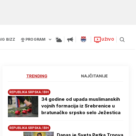
BIG BIZZ
PROGRAM
UŽIVO
TRENDING
NAJČITANIJE
REPUBLIKA SRPSKA / BIH
34 godine od upada muslimanskih
vojnih formacija iz Srebrenice u
bratunačko srpsko selo Јežestica
REPUBLIKA SRPSKA / BIH
Danas je Sveta Petka Trnova