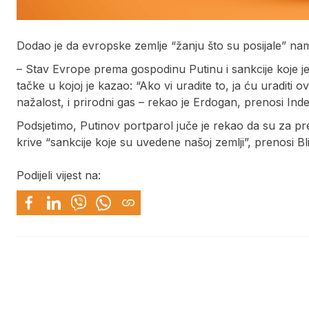
Dodao je da evropske zemlje “žanju što su posijale” name
– Stav Evrope prema gospodinu Putinu i sankcije koje je
tačke u kojoj je kazao: “Ako vi uradite to, ja ću uraditi 
nažalost, i prirodni gas – rekao je Erdogan, prenosi Inde
Podsjetimo, Putinov portparol juče je rekao da su za p
krive “sankcije koje su uvedene našoj zemlji”, prenosi Bli
Podijeli vijest na: