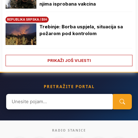
njima isprobana vakcina
REPUBLIKA SRPSKA / BIH
Trebinje: Borba uspjela, situacija sa
požarom pod kontrolom
PRIKAŽI JOŠ VIJESTI
PRETRAŽITE PORTAL
Search
for:
RADIO STANICE