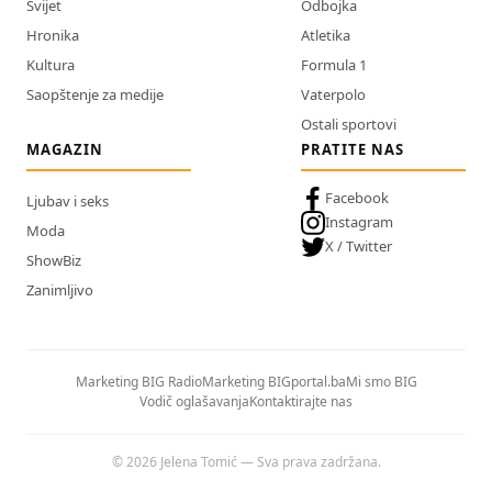
Svijet
Odbojka
Hronika
Atletika
Kultura
Formula 1
Saopštenje za medije
Vaterpolo
Ostali sportovi
MAGAZIN
PRATITE NAS
Facebook
Ljubav i seks
Instagram
Moda
X / Twitter
ShowBiz
Zanimljivo
Marketing BIG Radio
Marketing BIGportal.ba
Mi smo BIG
Vodič oglašavanja
Kontaktirajte nas
© 2026 Jelena Tomić — Sva prava zadržana.