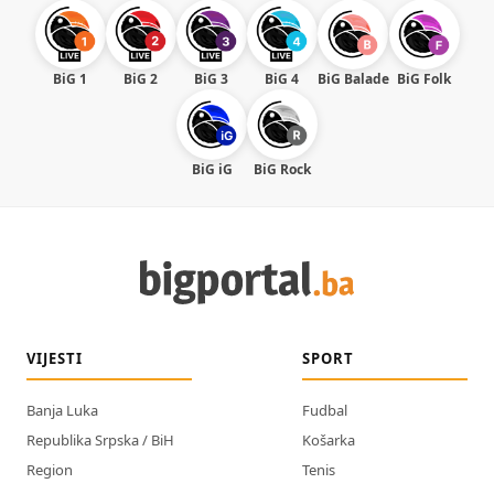
BiG 1
BiG 2
BiG 3
BiG 4
BiG Balade
BiG Folk
BiG iG
BiG Rock
VIJESTI
SPORT
Banja Luka
Fudbal
Republika Srpska / BiH
Košarka
Region
Tenis