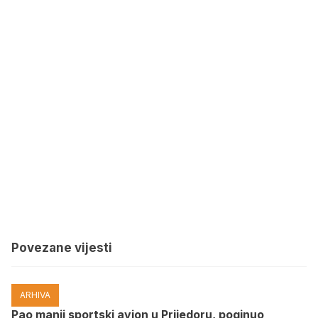
Povezane vijesti
ARHIVA
Pao manji sportski avion u Prijedoru, poginuo