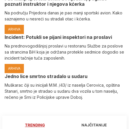
poznati instruktor i njegova kćerka
Na području Prijedora danas je pao manji sportski avion. Kako
saznajemo u nesreći su stradali otac i kćerka.
ARHIVA
Incident: Potukli se pijani inspektori na proslavi
Na prednovogodišnjoj proslavi u restoranu Službe za poslove
sa strancima BiH koja je održana protekle sedmice dogodio se
incident tačnije tuča zaposlenih.
ARHIVA
Јedno lice smrtno stradalo u sudaru
Muškarac čiji su inicijali M.M. /43/ iz naselja Cerovica, opština
Stanari, smrtno je stradao u sudaru dva vozila u tom naselju,
rečeno je Srni iz Policijske uprave Doboj.
TRENDING
NAJČITANIJE