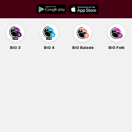
Skip
to
content
BiG 3
BiG 4
BiG Balade
BiG Folk