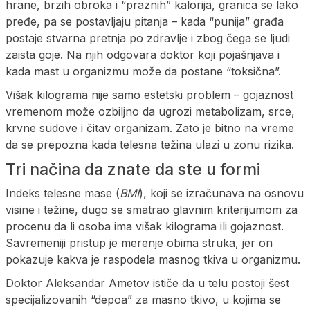
hrane, brzih obroka i “praznih” kalorija, granica se lako
pređe, pa se postavljaju pitanja – kada “punija” građa
postaje stvarna pretnja po zdravlje i zbog čega se ljudi
zaista goje. Na njih odgovara doktor koji pojašnjava i
kada mast u organizmu može da postane “toksična”.
Višak kilograma nije samo estetski problem – gojaznost
vremenom može ozbiljno da ugrozi metabolizam, srce,
krvne sudove i čitav organizam. Zato je bitno na vreme
da se prepozna kada telesna težina ulazi u zonu rizika.
Tri načina da znate da ste u formi
Indeks telesne mase (
BMI
), koji se izračunava na osnovu
visine i težine, dugo se smatrao glavnim kriterijumom za
procenu da li osoba ima višak kilograma ili gojaznost.
Savremeniji pristup je merenje obima struka, jer on
pokazuje kakva je raspodela masnog tkiva u organizmu.
Doktor Aleksandar Ametov ističe da u telu postoji šest
specijalizovanih “depoa” za masno tkivo, u kojima se