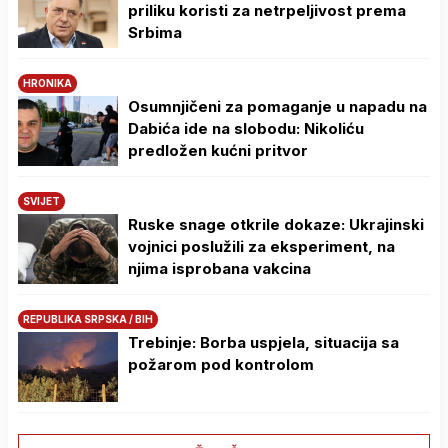
priliku koristi za netrpeljivost prema
Srbima
HRONIKA
Osumnjičeni za pomaganje u napadu na
Dabića ide na slobodu: Nikoliću
predložen kućni pritvor
SVIJET
Ruske snage otkrile dokaze: Ukrajinski
vojnici poslužili za eksperiment, na
njima isprobana vakcina
REPUBLIKA SRPSKA / BIH
Trebinje: Borba uspjela, situacija sa
požarom pod kontrolom