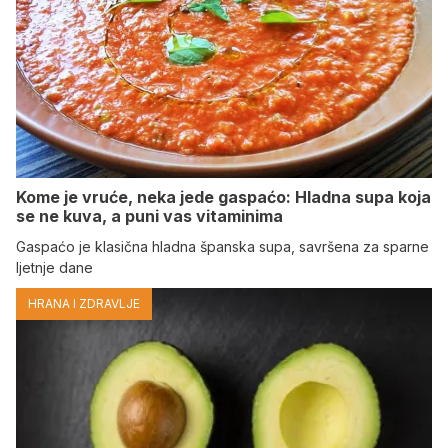
Kome je vruće, neka jede gaspaćo: Hladna supa koja
se ne kuva, a puni vas vitaminima
Gaspaćo je klasična hladna španska supa, savršena za sparne
ljetnje dane
HRANA I ZDRAVLJE