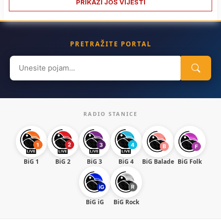
PRIKAŽI JOŠ VIJESTI
PRETRAŽITE PORTAL
Search
for:
RADIO STANICE
BiG 1
BiG 2
BiG 3
BiG 4
BiG Balade
BiG Folk
BiG iG
BiG Rock