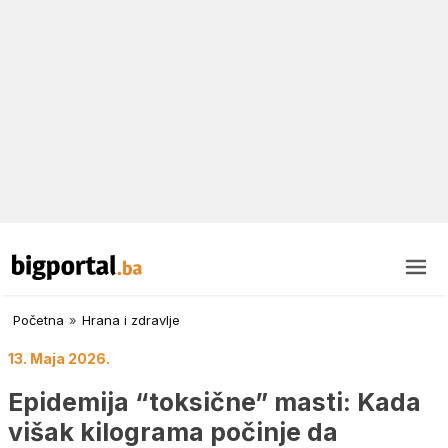
Početna
»
Hrana i zdravlje
13. Maja 2026.
Epidemija “toksične” masti: Kada
višak kilograma počinje da