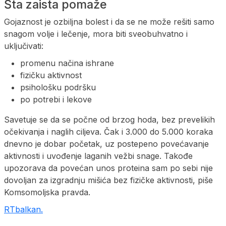
Šta zaista pomaže
Gojaznost je ozbiljna bolest i da se ne može rešiti samo
snagom volje i lečenje, mora biti sveobuhvatno i
uključivati:
promenu načina ishrane
fizičku aktivnost
psihološku podršku
po potrebi i lekove
Savetuje se da se počne od brzog hoda, bez prevelikih
očekivanja i naglih ciljeva. Čak i 3.000 do 5.000 koraka
dnevno je dobar početak, uz postepeno povećavanje
aktivnosti i uvođenje laganih vežbi snage. Takođe
upozorava da povećan unos proteina sam po sebi nije
dovoljan za izgradnju mišića bez fizičke aktivnosti, piše
Komsomoljska pravda.
RTbalkan.