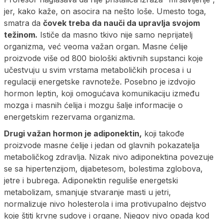
jer, kako kaže, on asocira na nešto loše. Umesto toga,
smatra da
čovek treba da nauči da upravlja svojom
težinom.
Ističe da masno tkivo nije samo neprijatelj
organizma, već veoma važan organ. Masne ćelije
proizvode više od 800 biološki aktivnih supstanci koje
učestvuju u svim vrstama metaboličkih procesa i u
regulaciji energetske ravnoteže. Posebno je izdvojio
hormon leptin, koji omogućava komunikaciju između
mozga i masnih ćelija i mozgu šalje informacije o
energetskim rezervama organizma.
Drugi važan hormon je adiponektin,
koji takođe
proizvode masne ćelije i jedan od glavnih pokazatelja
metaboličkog zdravlja. Nizak nivo adiponektina povezuje
se sa hipertenzijom, dijabetesom, bolestima zglobova,
jetre i bubrega. Adiponektin reguliše energetski
metabolizam, smanjuje stvaranje masti u jetri,
normalizuje nivo holesterola i ima protivupalno dejstvo
koje štiti krvne sudove i organe. Njegov nivo opada kod