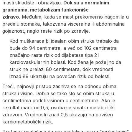
masti skladište i obnavljaju.
Dok su u normalnim
granicama, metabolizam funkcioniše
zdravo.
Međutim, kada se mast prekomerno nagomila u
predelu stomaka, takozvana visceralna ili abdominalna
gojaznost, naglo raste rizik po zdravlje.
Kod muškaraca bi idealan obim struka trebalo da
bude do 94 centimetra, a već od 102 centimetra
značajno raste rizik od dijabetesa tipa 2 i
kardiovaskularnih bolesti. Kod žena je poželjno da
struk ne prelazi 80 centimetara, dok vrednosti
iznad 89 ukazuju na povećan rizik od bolesti.
Treći, najnoviji pristup zasniva se na odnosu obima
struka i visine. Dobija se tako što se obim struka u
centimetrima podeli visinom u centimetrima. Ako je
rezultat manji od 0,5, osoba se smatra metabolički
zdravom. Vrednosti iznad 0,5 ukazuju na povišen
kardiometabolički rizik.
Profesor naglašava da nije pristalica izraza “mršavljenje”,