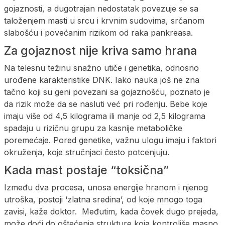
gojaznosti, a dugotrajan nedostatak povezuje se sa
taloženjem masti u srcu i krvnim sudovima, srčanom
slabošću i povećanim rizikom od raka pankreasa.
Za gojaznost nije kriva samo hrana
Na telesnu težinu snažno utiče i genetika, odnosno
urođene karakteristike DNK. Iako nauka još ne zna
tačno koji su geni povezani sa gojaznošću, poznato je
da rizik može da se nasluti već pri rođenju. Bebe koje
imaju više od 4,5 kilograma ili manje od 2,5 kilograma
spadaju u rizičnu grupu za kasnije metaboličke
poremećaje. Pored genetike, važnu ulogu imaju i faktori
okruženja, koje stručnjaci često potcenjuju.
Kada mast postaje “toksična”
Između dva procesa, unosa energije hranom i njenog
utroška, postoji ‘zlatna sredina’, od koje mnogo toga
zavisi, kaže doktor. Međutim, kada čovek dugo prejeda,
može doći do oštećenja strukture koja kontroliše masno