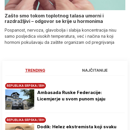
Zašto smo tokom toplotnog talasa umorni i
razdražljivi – odgovor se krije u hormonima
Pospanost, nervoza, glavobolja i slabija koncentracija nisu
samo posljedica visokih temperatura, već i načina na koji
hormoni pokušavaju da zaštite organizam od pregrijvanja
TRENDING
NAJČITANIJE
REPUBLIKA SRPSKA / BIH
Ambasada Ruske Federacije:
Licemjerje u svom punom sjaju
REPUBLIKA SRPSKA / BIH
Dodik: Helez ekstremista koji svaku