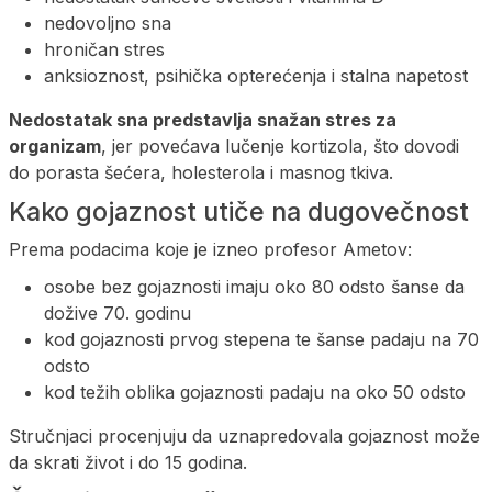
nedovoljno sna
hroničan stres
anksioznost, psihička opterećenja i stalna napetost
Nedostatak sna predstavlja snažan stres za
organizam
, jer povećava lučenje kortizola, što dovodi
do porasta šećera, holesterola i masnog tkiva.
Kako gojaznost utiče na dugovečnost
Prema podacima koje je izneo profesor Ametov:
osobe bez gojaznosti imaju oko 80 odsto šanse da
dožive 70. godinu
kod gojaznosti prvog stepena te šanse padaju na 70
odsto
kod težih oblika gojaznosti padaju na oko 50 odsto
Stručnjaci procenjuju da uznapredovala gojaznost može
da skrati život i do 15 godina.