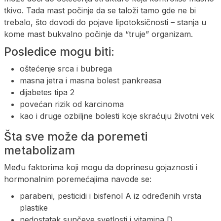
tkivo. Tada mast počinje da se taloži tamo gde ne bi
trebalo, što dovodi do pojave lipotoksičnosti – stanja u
kome mast bukvalno počinje da “truje” organizam.
Posledice mogu biti:
oštećenje srca i bubrega
masna jetra i masna bolest pankreasa
dijabetes tipa 2
povećan rizik od karcinoma
kao i druge ozbiljne bolesti koje skraćuju životni vek
Šta sve može da poremeti
metabolizam
Među faktorima koji mogu da doprinesu gojaznosti i
hormonalnim poremećajima navode se:
parabeni, pesticidi i bisfenol A iz određenih vrsta
plastike
nedostatak sunčeve svetlosti i vitamina D