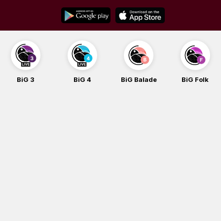
Skip
to
content
BiG 4
BiG Balade
BiG Folk
BiG iG