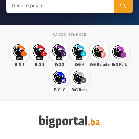
Search
for:
RADIO STANICE
BiG 1
BiG 2
BiG 3
BiG 4
BiG Balade
BiG Folk
BiG iG
BiG Rock