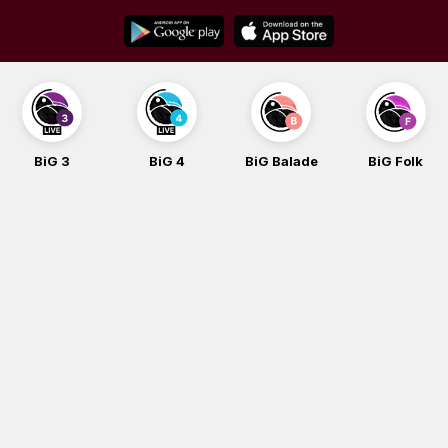
Skip
to
content
BiG 3
BiG 4
BiG Balade
BiG Folk