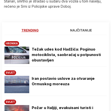
Stanari, smrtno je stradao u sudaru dva vozila u tom naselju,
rečeno je Srni iz Policijske uprave Doboj.
TRENDING
NAJČITANIJE
HRONIKA
Težak udes kod Hadžića: Poginuo
motociklista, saobraćaj u potpunosti
obustavljen
SVIJET
Iran postavio uslove za otvaranje
Ormuskog moreuza
SVIJET
Požar u Italjiji, evakuisani turisti i