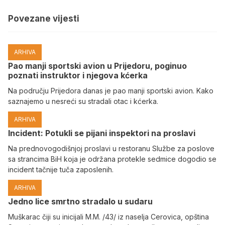
Povezane vijesti
ARHIVA
Pao manji sportski avion u Prijedoru, poginuo
poznati instruktor i njegova kćerka
Na području Prijedora danas je pao manji sportski avion. Kako
saznajemo u nesreći su stradali otac i kćerka.
ARHIVA
Incident: Potukli se pijani inspektori na proslavi
Na prednovogodišnjoj proslavi u restoranu Službe za poslove
sa strancima BiH koja je održana protekle sedmice dogodio se
incident tačnije tuča zaposlenih.
ARHIVA
Јedno lice smrtno stradalo u sudaru
Muškarac čiji su inicijali M.M. /43/ iz naselja Cerovica, opština