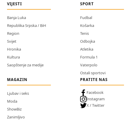
VIJESTI
SPORT
Banja Luka
Fudbal
Republika Srpska / BiH
Košarka
Region
Tenis
Svijet
Odbojka
Hronika
Atletika
Kultura
Formula 1
Saopštenje za medije
Vaterpolo
Ostali sportovi
MAGAZIN
PRATITE NAS
Facebook
Ljubav i seks
Instagram
Moda
X / Twitter
ShowBiz
Zanimljivo