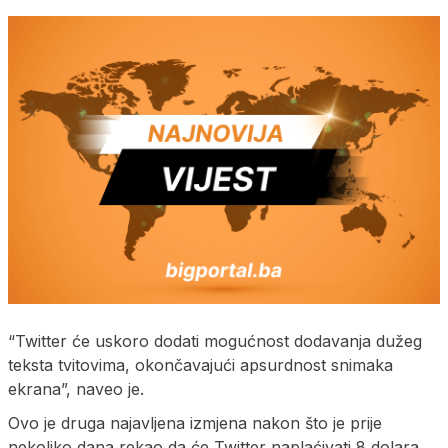
“Twitter će uskoro dodati mogućnost dodavanja dužeg
teksta tvitovima, okončavajući apsurdnost snimaka
ekrana”, naveo je.
Ovo je druga najavljena izmjena nakon što je prije
nekoliko dana rekao da će Twitter naplaćivati ​​8 dolara