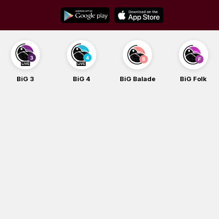
Skip
to
content
BiG 3
BiG 4
BiG Balade
BiG Folk