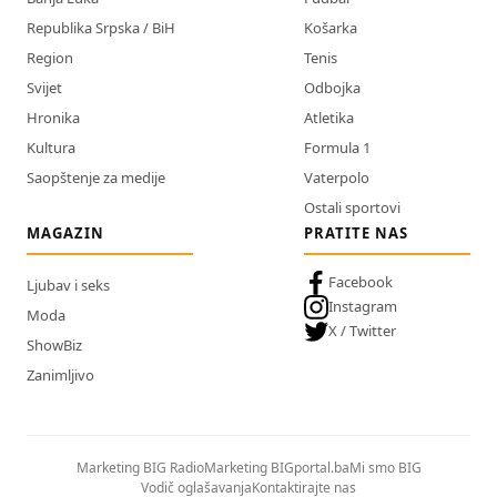
Republika Srpska / BiH
Košarka
Region
Tenis
Svijet
Odbojka
Hronika
Atletika
Kultura
Formula 1
Saopštenje za medije
Vaterpolo
Ostali sportovi
MAGAZIN
PRATITE NAS
Facebook
Ljubav i seks
Instagram
Moda
X / Twitter
ShowBiz
Zanimljivo
Marketing BIG Radio
Marketing BIGportal.ba
Mi smo BIG
Vodič oglašavanja
Kontaktirajte nas