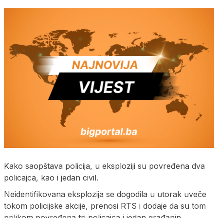
Kako saopštava policija, u eksploziji su povređena dva
policajca, kao i jedan civil.
Neidentifikovana eksplozija se dogodila u utorak uveče
tokom policijske akcije, prenosi RTS i dodaje da su tom
prilikom povređena tri policajca i jedan građanin.