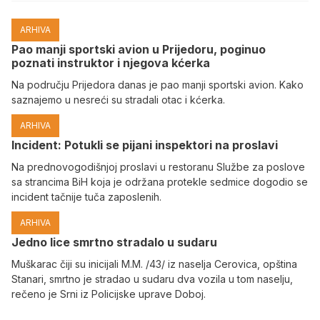
ARHIVA
Pao manji sportski avion u Prijedoru, poginuo
poznati instruktor i njegova kćerka
Na području Prijedora danas je pao manji sportski avion. Kako
saznajemo u nesreći su stradali otac i kćerka.
ARHIVA
Incident: Potukli se pijani inspektori na proslavi
Na prednovogodišnjoj proslavi u restoranu Službe za poslove
sa strancima BiH koja je održana protekle sedmice dogodio se
incident tačnije tuča zaposlenih.
ARHIVA
Јedno lice smrtno stradalo u sudaru
Muškarac čiji su inicijali M.M. /43/ iz naselja Cerovica, opština
Stanari, smrtno je stradao u sudaru dva vozila u tom naselju,
rečeno je Srni iz Policijske uprave Doboj.