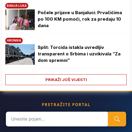
BANJA LUKA
Počele prijave u Banjaluci: Prvačićima
po 100 KM pomoći, rok za predaju 10
dana
HRONIKA
Split: Torcida istakla uvredljiv
transparent o Srbima i uzvikivala “Za
dom spremni”
PRIKAŽI JOŠ VIJESTI
PRETRAŽITE PORTAL
Search
for: