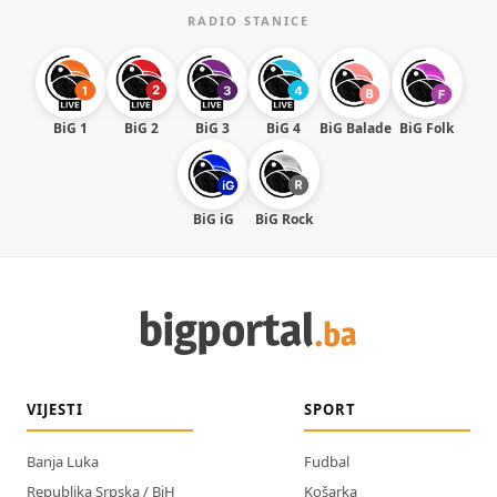
RADIO STANICE
BiG 1
BiG 2
BiG 3
BiG 4
BiG Balade
BiG Folk
BiG iG
BiG Rock
VIJESTI
SPORT
Banja Luka
Fudbal
Republika Srpska / BiH
Košarka