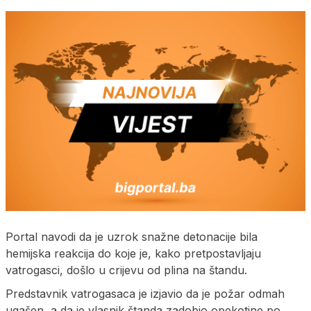
Portal navodi da je uzrok snažne detonacije bila
hemijska reakcija do koje je, kako pretpostavljaju
vatrogasci, došlo u crijevu od plina na štandu.
Predstavnik vatrogasaca je izjavio da je požar odmah
ugašen, a da je vlasnik štanda zadobio opekotine po