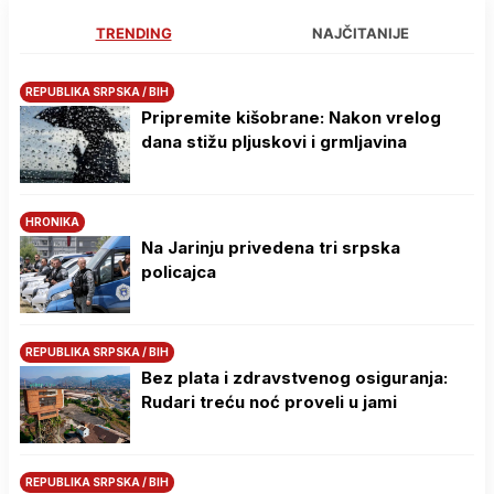
TRENDING
NAJČITANIJE
REPUBLIKA SRPSKA / BIH
Pripremite kišobrane: Nakon vrelog
dana stižu pljuskovi i grmljavina
HRONIKA
Na Јarinju privedena tri srpska
policajca
REPUBLIKA SRPSKA / BIH
Bez plata i zdravstvenog osiguranja:
Rudari treću noć proveli u jami
REPUBLIKA SRPSKA / BIH