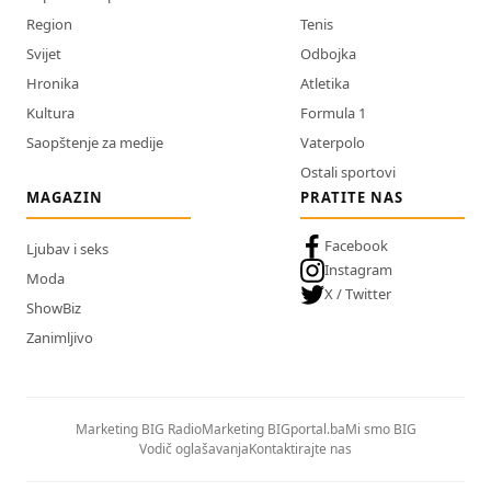
Region
Tenis
Svijet
Odbojka
Hronika
Atletika
Kultura
Formula 1
Saopštenje za medije
Vaterpolo
Ostali sportovi
MAGAZIN
PRATITE NAS
Facebook
Ljubav i seks
Instagram
Moda
X / Twitter
ShowBiz
Zanimljivo
Marketing BIG Radio
Marketing BIGportal.ba
Mi smo BIG
Vodič oglašavanja
Kontaktirajte nas