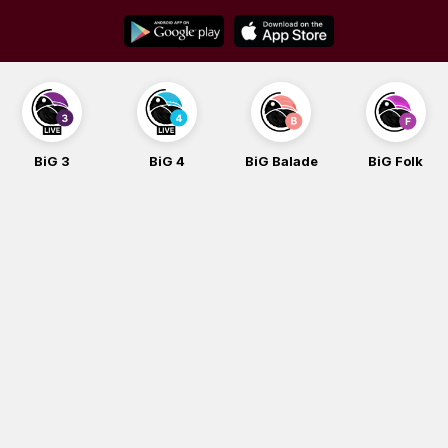
Skip
to
content
BiG 3
BiG 4
BiG Balade
BiG Folk