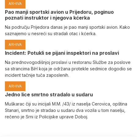
ARHIVA
Pao manji sportski avion u Prijedoru, poginuo
poznati instruktor i njegova kćerka
Na području Prijedora danas je pao manji sportski avion. Kako
saznajemo u nesreći su stradali otac i kćerka.
ARHIVA
Incident: Potukli se pijani inspektori na proslavi
Na prednovogodišnjoj proslavi u restoranu Službe za poslove
sa strancima BiH koja je održana protekle sedmice dogodio se
incident tačnije tuča zaposlenih.
ARHIVA
Јedno lice smrtno stradalo u sudaru
Muškarac čiji su inicijali M.M. /43/ iz naselja Cerovica, opština
Stanari, smrtno je stradao u sudaru dva vozila u tom naselju,
rečeno je Srni iz Policijske uprave Doboj.