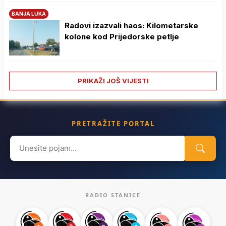
BANJA LUKA
Radovi izazvali haos: Kilometarske
kolone kod Prijedorske petlje
PRIKAŽI JOŠ VIJESTI
PRETRAŽITE PORTAL
Search
for:
RADIO STANICE