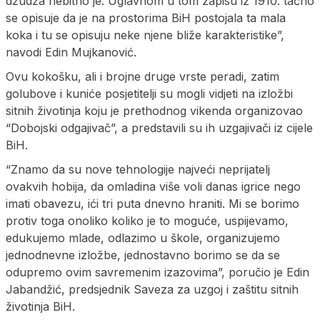
džudža nebitno je. Uglavnom u tom zapisu iz 1910. tačno
se opisuje da je na prostorima BiH postojala ta mala
koka i tu se opisuju neke njene bliže karakteristike”,
navodi Edin Mujkanović.
Ovu kokošku, ali i brojne druge vrste peradi, zatim
golubove i kuniće posjetitelji su mogli vidjeti na izložbi
sitnih životinja koju je prethodnog vikenda organizovao
“Dobojski odgajivač”, a predstavili su ih uzgajivači iz cijele
BiH.
“Znamo da su nove tehnologije najveći neprijatelj
ovakvih hobija, da omladina više voli danas igrice nego
imati obavezu, ići tri puta dnevno hraniti. Mi se borimo
protiv toga onoliko koliko je to moguće, uspijevamo,
edukujemo mlade, odlazimo u škole, organizujemo
jednodnevne izložbe, jednostavno borimo se da se
odupremo ovim savremenim izazovima”, poručio je Edin
Jabandžić, predsjednik Saveza za uzgoj i zaštitu sitnih
životinja BiH.