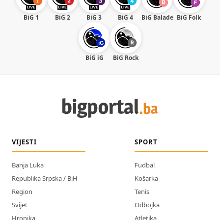
BiG 1
BiG 2
BiG 3
BiG 4
BiG Balade
BiG Folk
BiG iG
BiG Rock
VIJESTI
SPORT
Banja Luka
Fudbal
Republika Srpska / BiH
Košarka
Region
Tenis
Svijet
Odbojka
Hronika
Atletika