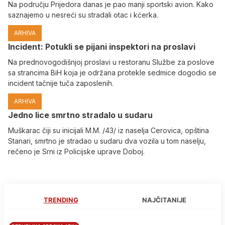
Na području Prijedora danas je pao manji sportski avion. Kako
saznajemo u nesreći su stradali otac i kćerka.
ARHIVA
Incident: Potukli se pijani inspektori na proslavi
Na prednovogodišnjoj proslavi u restoranu Službe za poslove
sa strancima BiH koja je održana protekle sedmice dogodio se
incident tačnije tuča zaposlenih.
ARHIVA
Јedno lice smrtno stradalo u sudaru
Muškarac čiji su inicijali M.M. /43/ iz naselja Cerovica, opština
Stanari, smrtno je stradao u sudaru dva vozila u tom naselju,
rečeno je Srni iz Policijske uprave Doboj.
TRENDING
NAJČITANIJE