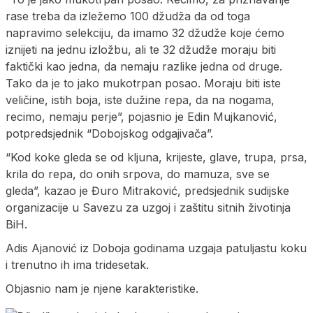
rase treba da izležemo 100 džudža da od toga
napravimo selekciju, da imamo 32 džudže koje ćemo
iznijeti na jednu izložbu, ali te 32 džudže moraju biti
faktički kao jedna, da nemaju razlike jedna od druge.
Tako da je to jako mukotrpan posao. Moraju biti iste
veličine, istih boja, iste dužine repa, da na nogama,
recimo, nemaju perje”, pojasnio je Edin Mujkanović,
potpredsjednik “Dobojskog odgajivača”.
“Kod koke gleda se od kljuna, krijeste, glave, trupa, prsa,
krila do repa, do onih srpova, do mamuza, sve se
gleda”, kazao je Đuro Mitraković, predsjednik sudijske
organizacije u Savezu za uzgoj i zaštitu sitnih životinja
BiH.
Adis Ajanović iz Doboja godinama uzgaja patuljastu koku
i trenutno ih ima tridesetak.
Objasnio nam je njene karakteristike.