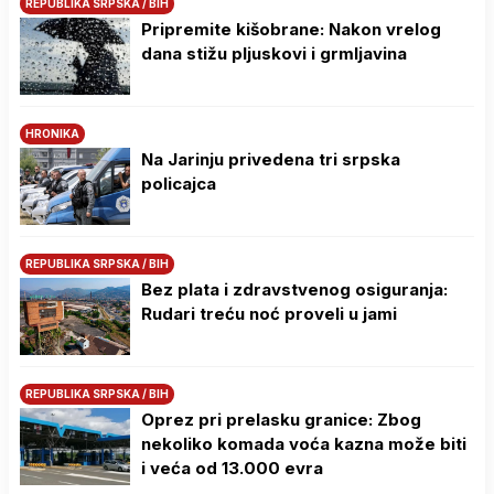
REPUBLIKA SRPSKA / BIH
Pripremite kišobrane: Nakon vrelog
dana stižu pljuskovi i grmljavina
HRONIKA
Na Јarinju privedena tri srpska
policajca
REPUBLIKA SRPSKA / BIH
Bez plata i zdravstvenog osiguranja:
Rudari treću noć proveli u jami
REPUBLIKA SRPSKA / BIH
Oprez pri prelasku granice: Zbog
nekoliko komada voća kazna može biti
i veća od 13.000 evra