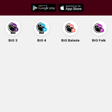
Skip
to
content
BiG 3
BiG 4
BiG Balade
BiG Folk