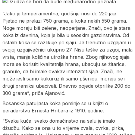
“Jako je temperamentna, godišnje nosi do 220 jaja.
Pijetao ne prelazi 750 grama, a koka nekih 550 grama.
Noge moraju biti zelene, neoperjane. Znači, ovo je stara
koka iz davnina, koja je bila u seoskim gazdinstvima. Od
ostalih koka se razlikuje po sjaju. Ja trenutno uzgajam u
svojoj uzgajivačnici ukupno 27. Nisu teške za uzgoj, mala
vrsta, manja količina utroška hrane. Zbog njihovog sjaja
mora se koristiti kvalitetnija hrana, ubacuju se žitarice,
granule, da bi imale ovakav intenzitet sjaja. Znači, ne
može jesti samo kukuruz ili samo pšenicu, moraju se i
drugi premiksi ubacivati. Dnevno pojede otprilike 200 do
300 grama”, priča Ajanović.
Bosanska patuljasta koka pominje se u knjizi o
peradarstvu Ernesta Hribara iz 1910. godine.
“Svaka kuća, svako domaćinstvo na selu je imalo
džudžu. Kako se ona u to vrijeme zvala, cvrka, pirka,