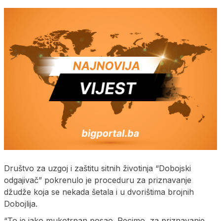
Društvo za uzgoj i zaštitu sitnih životinja “Dobojski
odgajivač” pokrenulo je proceduru za priznavanje
džudže koja se nekada šetala i u dvorištima brojnih
Dobojlija.
“To je jako mukotrpan posao. Recimo, za priznavanje