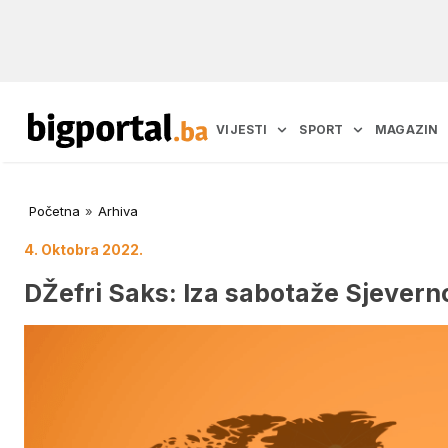
VIJESTI
SPORT
MAGAZIN
Početna
»
Arhiva
4. Oktobra 2022.
DŽefri Saks: Iza sabotaže Sjever