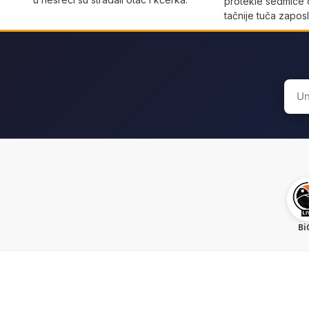
protekle sedmice 
tačnije tuča zaposl
Sear
for:
Bi