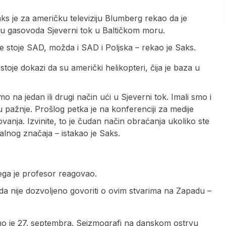
ks je za američku televiziju Blumberg rekao da je
u gasovoda Sjeverni tok u Baltičkom moru.
je stoje SAD, možda i SAD i Poljska – rekao je Saks.
stoje dokazi da su američki helikopteri, čija je baza u
o na jedan ili drugi način ući u Sjeverni tok. Imali smo i
 pažnje. Prošlog petka je na konferenciji za medije
lovanja. Izvinite, to je čudan način obraćanja ukoliko ste
alnog značaja – istakao je Saks.
čega je profesor reagovao.
da nije dozvoljeno govoriti o ovim stvarima na Zapadu –
eno je 27. septembra. Seizmografi na danskom ostrvu