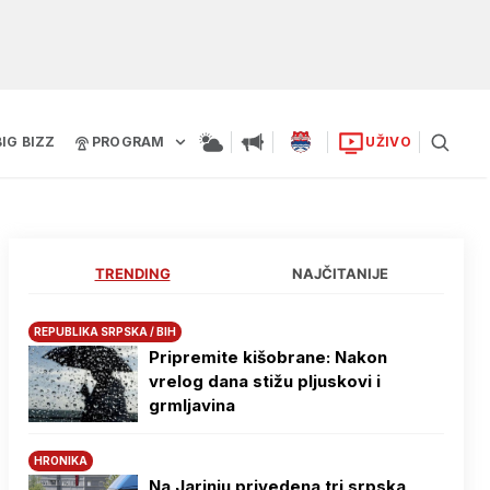
BIG BIZZ
PROGRAM
UŽIVO
TRENDING
NAJČITANIJE
REPUBLIKA SRPSKA / BIH
Pripremite kišobrane: Nakon
vrelog dana stižu pljuskovi i
grmljavina
HRONIKA
Na Јarinju privedena tri srpska