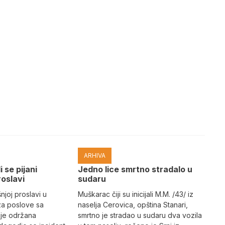
ARHIVA
i se pijani
Јedno lice smrtno stradalo u
roslavi
sudaru
joj proslavi u
Muškarac čiji su inicijali M.M. /43/ iz
za poslove sa
naselja Cerovica, opština Stanari,
 je održana
smrtno je stradao u sudaru dva vozila