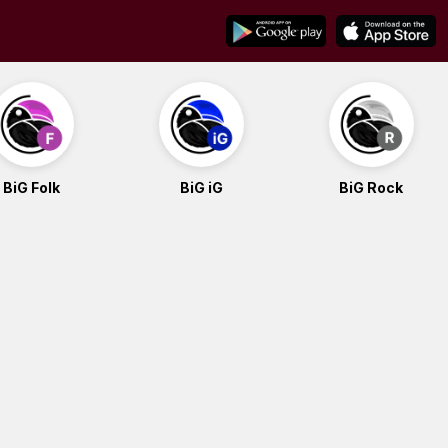
BiG Folk
BiG iG
BiG Rock