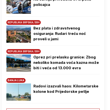
policajca
REPUBLIKA SRPSKA / BIH
Bez plata i zdravstvenog
osiguranja: Rudari treću noć
proveli u jami
REPUBLIKA SRPSKA / BIH
Oprez pri prelasku granice: Zbog
nekoliko komada voća kazna može
biti i veća od 13.000 evra
BANJA LUKA
Radovi izazvali haos: Kilometarske
kolone kod Prijedorske petlje