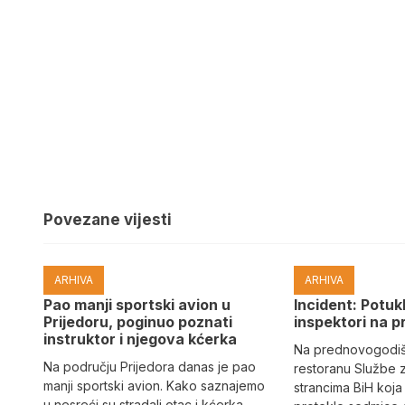
Povezane vijesti
ARHIVA
ARHIVA
Pao manji sportski avion u
Incident: Potukl
Prijedoru, poginuo poznati
inspektori na p
instruktor i njegova kćerka
Na prednovogodišn
Na području Prijedora danas je pao
restoranu Službe 
manji sportski avion. Kako saznajemo
strancima BiH koja
u nesreći su stradali otac i kćerka.