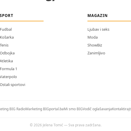
SPORT
MAGAZIN
Fudbal
Ljubav i seks
Košarka
Moda
Tenis
ShowBiz
Odbojka
Zanimljivo
Atletika
Formula 1
Vaterpolo
Ostali sportovi
eting BIG Radio
Marketing BIGportal.ba
Mi smo BIG
Vodič oglašavanja
Kontaktiraj
© 2026 Jelena Tomić — Sva prava zadržana.