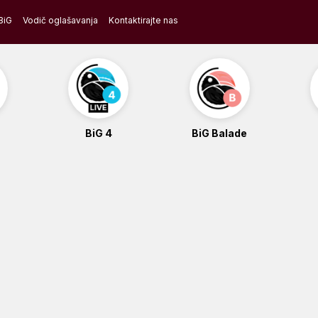
BiG
Vodič oglašavanja
Kontaktirajte nas
BiG 4
BiG Balade