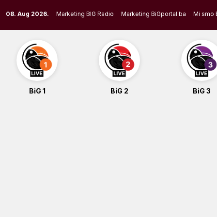
Skip
08. Aug 2026.
Marketing BIG Radio
Marketing BiGportal.ba
Mi smo 
to
content
BiG 1
BiG 2
BiG 3