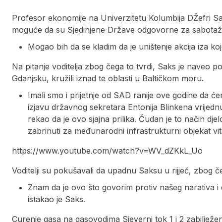
Profesor ekonomije na Univerzitetu Kolumbija DŽefri Sa
moguće da su Sjedinjene Države odgovorne za sabotaž
Mogao bih da se kladim da je uništenje akcija iza ko
Na pitanje voditelja zbog čega to tvrdi, Saks je naveo po
Gdanjsku, kružili iznad te oblasti u Baltičkom moru.
Imali smo i prijetnje od SAD ranije ove godine da ćem
izjavu državnog sekretara Entonija Blinkena vrijednu
rekao da je ovo sjajna prilika. Čudan je to način dje
zabrinuti za međunarodni infrastrukturni objekat vit
https://www.youtube.com/watch?v=WV_dZKkL_Uo
Voditelji su pokušavali da upadnu Saksu u rijječ, zbog 
Znam da je ovo što govorim protiv našeg narativa i 
istakao je Saks.
Curenje gasa na gasovodima Sjeverni tok 1 i 2 zabiljež