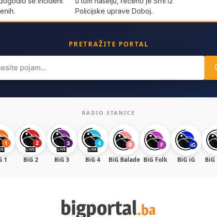
dogodio se incident
u tom naselju, rečeno je Srni iz
enih.
Policijske uprave Doboj.
PRETRAŽITE PORTAL
ch
RADIO STANICE
G 1
BiG 2
BiG 3
BiG 4
BiG Balade
BiG Folk
BiG iG
BiG