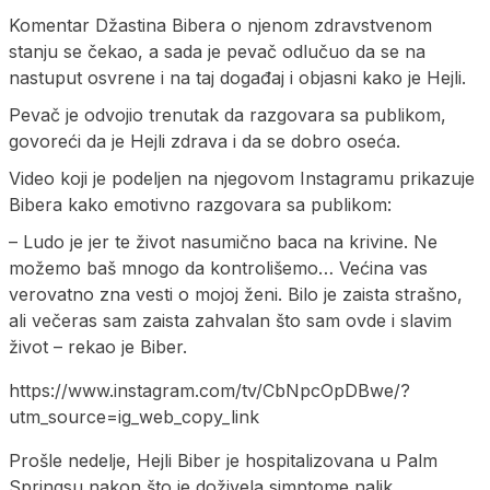
Komentar Džastina Bibera o njenom zdravstvenom
stanju se čekao, a sada je pevač odlučuo da se na
nastuput osvrene i na taj događaj i objasni kako je Hejli.
Pevač je odvojio trenutak da razgovara sa publikom,
govoreći da je Hejli zdrava i da se dobro oseća.
Video koji je podeljen na njegovom Instagramu prikazuje
Bibera kako emotivno razgovara sa publikom:
– Ludo je jer te život nasumično baca na krivine. Ne
možemo baš mnogo da kontrolišemo… Većina vas
verovatno zna vesti o mojoj ženi. Bilo je zaista strašno,
ali večeras sam zaista zahvalan što sam ovde i slavim
život – rekao je Biber.
https://www.instagram.com/tv/CbNpcOpDBwe/?
utm_source=ig_web_copy_link
Prošle nedelje, Hejli Biber je hospitalizovana u Palm
Springsu nakon što je doživela simptome nalik