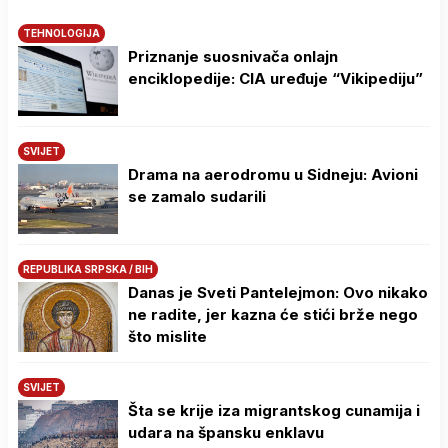
TEHNOLOGIJA
Priznanje suosnivača onlajn
enciklopedije: CIA uređuje “Vikipediju”
SVIJET
Drama na aerodromu u Sidneju: Avioni
se zamalo sudarili
REPUBLIKA SRPSKA / BIH
Danas je Sveti Pantelejmon: Ovo nikako
ne radite, jer kazna će stići brže nego
što mislite
SVIJET
Šta se krije iza migrantskog cunamija i
udara na špansku enklavu