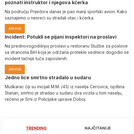
poznati instruktor i njegova kćerka
Na području Prijedora danas je pao manji sportski avion. Kako
saznajemo u nesreći su stradali otac i kćerka.
ARHIVA
Incident: Potukli se pijani inspektori na proslavi
Na prednovogodišnjoj proslavi u restoranu Službe za poslove
sa strancima BiH koja je održana protekle sedmice dogodio se
incident tačnije tuča zaposlenih.
ARHIVA
Јedno lice smrtno stradalo u sudaru
Muškarac čiji su inicijali M.M. /43/ iz naselja Cerovica, opština
Stanari, smrtno je stradao u sudaru dva vozila u tom naselju,
rečeno je Srni iz Policijske uprave Doboj.
TRENDING
NAJČITANIJE