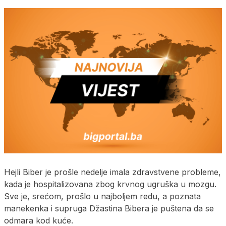
Hejli Biber je prošle nedelje imala zdravstvene probleme,
kada je hospitalizovana zbog krvnog ugruška u mozgu.
Sve je, srećom, prošlo u najboljem redu, a poznata
manekenka i supruga Džastina Bibera je puštena da se
odmara kod kuće.