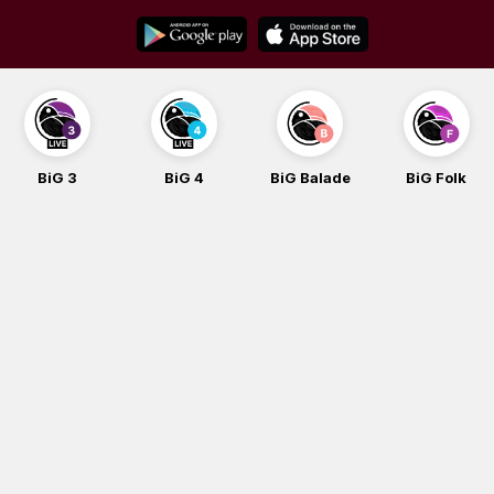
Skip
to
content
BiG 3
BiG 4
BiG Balade
BiG Folk