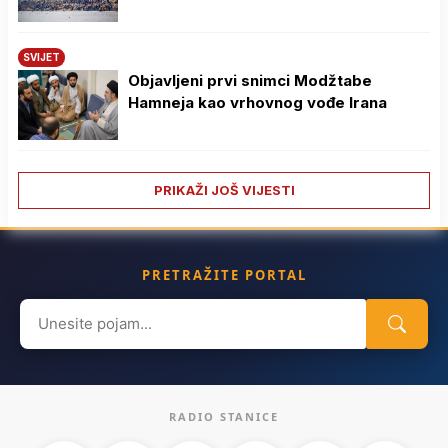
SVIJET
Objavljeni prvi snimci Modžtabe
Hamneja kao vrhovnog vođe Irana
PRIKAŽI JOŠ VIJESTI
PRETRAŽITE PORTAL
Search
for:
RADIO STANICE