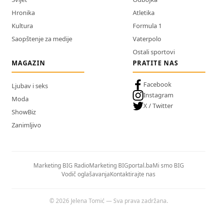
Hronika
Atletika
Kultura
Formula 1
Saopštenje za medije
Vaterpolo
Ostali sportovi
MAGAZIN
PRATITE NAS
Facebook
Ljubav i seks
Instagram
Moda
X / Twitter
ShowBiz
Zanimljivo
Marketing BIG Radio
Marketing BIGportal.ba
Mi smo BIG
Vodič oglašavanja
Kontaktirajte nas
© 2026 Jelena Tomić — Sva prava zadržana.