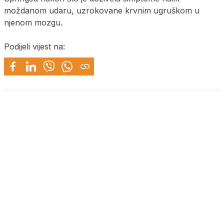
moždanom udaru, uzrokovane krvnim ugruškom u
njenom mozgu.
Podijeli vijest na: