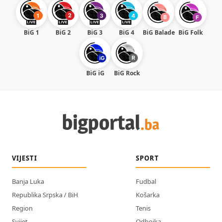
BiG 1
BiG 2
BiG 3
BiG 4
BiG Balade
BiG Folk
BiG iG
BiG Rock
VIJESTI
SPORT
Banja Luka
Fudbal
Republika Srpska / BiH
Košarka
Region
Tenis
Svijet
Odbojka