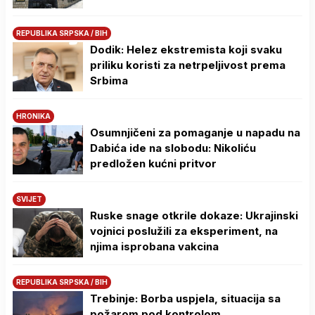
REPUBLIKA SRPSKA / BIH
Dodik: Helez ekstremista koji svaku
priliku koristi za netrpeljivost prema
Srbima
HRONIKA
Osumnjičeni za pomaganje u napadu na
Dabića ide na slobodu: Nikoliću
predložen kućni pritvor
SVIJET
Ruske snage otkrile dokaze: Ukrajinski
vojnici poslužili za eksperiment, na
njima isprobana vakcina
REPUBLIKA SRPSKA / BIH
Trebinje: Borba uspjela, situacija sa
požarom pod kontrolom