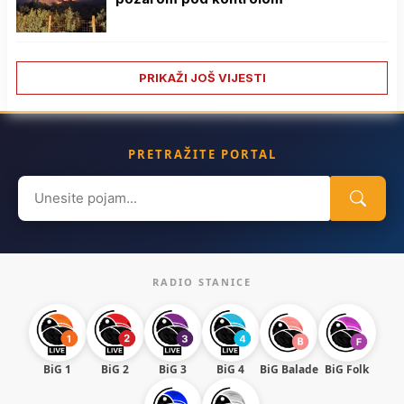
PRIKAŽI JOŠ VIJESTI
PRETRAŽITE PORTAL
Search
for:
RADIO STANICE
BiG 1
BiG 2
BiG 3
BiG 4
BiG Balade
BiG Folk