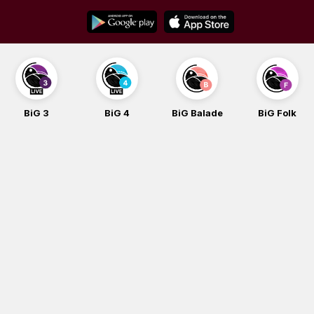
Skip
to
content
BiG 3
BiG 4
BiG Balade
BiG Folk