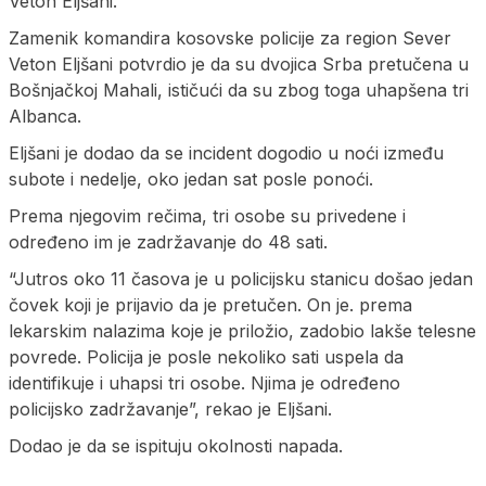
Veton Eljšani.
Zamenik komandira kosovske policije za region Sever
Veton Eljšani potvrdio je da su dvojica Srba pretučena u
Bošnjačkoj Mahali, ističući da su zbog toga uhapšena tri
Albanca.
Eljšani je dodao da se incident dogodio u noći između
subote i nedelje, oko jedan sat posle ponoći.
Prema njegovim rečima, tri osobe su privedene i
određeno im je zadržavanje do 48 sati.
“Jutros oko 11 časova je u policijsku stanicu došao jedan
čovek koji je prijavio da je pretučen. On je. prema
lekarskim nalazima koje je priložio, zadobio lakše telesne
povrede. Policija je posle nekoliko sati uspela da
identifikuje i uhapsi tri osobe. Njima je određeno
policijsko zadržavanje”, rekao je Eljšani.
Dodao je da se ispituju okolnosti napada.