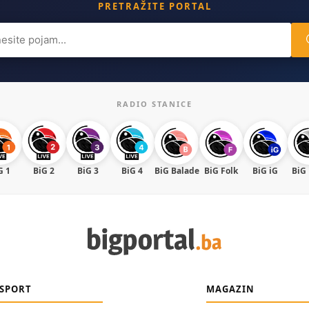
PRETRAŽITE PORTAL
ch
RADIO STANICE
G 1
BiG 2
BiG 3
BiG 4
BiG Balade
BiG Folk
BiG iG
BiG
SPORT
MAGAZIN