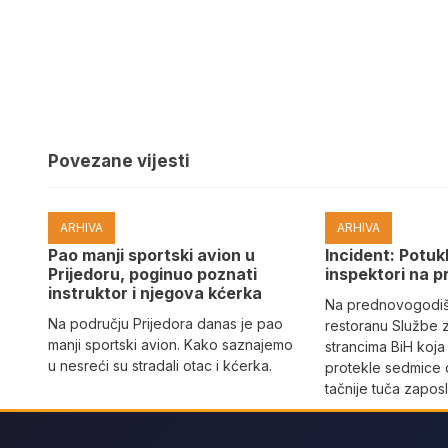
Povezane vijesti
ARHIVA
ARHIVA
Pao manji sportski avion u
Incident: Potukl
Prijedoru, poginuo poznati
inspektori na p
instruktor i njegova kćerka
Na prednovogodišn
Na području Prijedora danas je pao
restoranu Službe 
manji sportski avion. Kako saznajemo
strancima BiH koja
u nesreći su stradali otac i kćerka.
protekle sedmice 
tačnije tuča zaposl