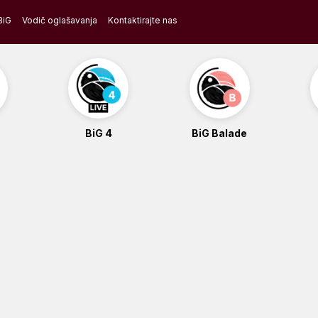
BiG
Vodič oglašavanja
Kontaktirajte nas
BiG 4
BiG Balade