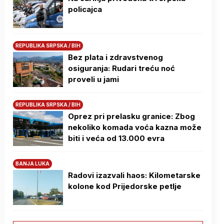
policajca
REPUBLIKA SRPSKA / BIH
Bez plata i zdravstvenog
osiguranja: Rudari treću noć
proveli u jami
REPUBLIKA SRPSKA / BIH
Oprez pri prelasku granice: Zbog
nekoliko komada voća kazna može
biti i veća od 13.000 evra
BANJA LUKA
Radovi izazvali haos: Kilometarske
kolone kod Prijedorske petlje