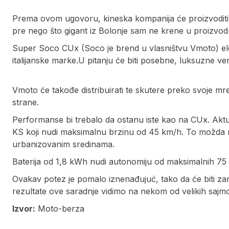
Prema ovom ugovoru, kineska kompanija će proizvoditi e
pre nego što gigant iz Bolonje sam ne krene u proizvod
Super Soco CUx (Soco je brend u vlasništvu Vmoto) elektr
italijanske marke.U pitanju će biti posebne, luksuzne 
Vmoto će takođe distribuirati te skutere preko svoje mr
strane.
Performanse bi trebalo da ostanu iste kao na CUx. Aktue
KS koji nudi maksimalnu brzinu od 45 km/h. To možda n
urbanizovanim sredinama.
Baterija od 1,8 kWh nudi autonomiju od maksimalnih 75
Ovakav potez je pomalo iznenađujuć, tako da će biti za
rezultate ove saradnje vidimo na nekom od velikih sajmo
Izvor:
Moto-berza