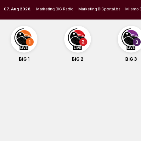
Skip
07. Aug 2026.
Marketing BIG Radio
Marketing BiGportal.ba
Mi smo 
to
content
BiG 1
BiG 2
BiG 3