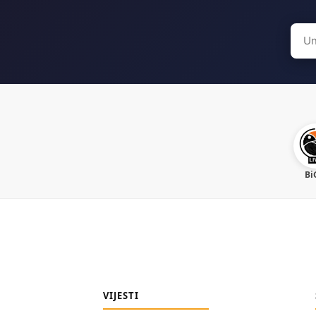
Sear
for:
Bi
VIJESTI