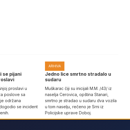
ARHIVA
i se pijani
Јedno lice smrtno stradalo u
roslavi
sudaru
joj proslavi u
Muškarac čiji su inicijali M.M. /43/ iz
za poslove sa
naselja Cerovica, opština Stanari,
 je održana
smrtno je stradao u sudaru dva vozila
dogodio se incident
u tom naselju, rečeno je Srni iz
enih.
Policijske uprave Doboj.