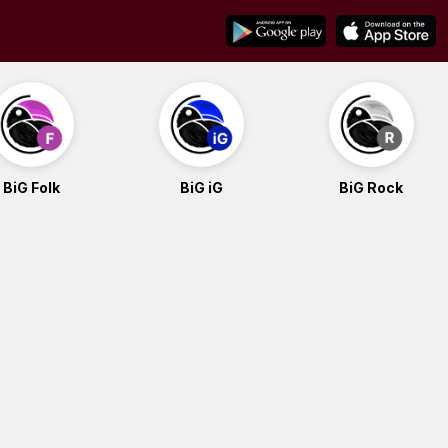
BiG Folk
BiG iG
BiG Rock