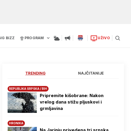
BIG BIZZ
PROGRAM
UŽIVO
TRENDING
NAJČITANIJE
REPUBLIKA SRPSKA / BIH
Pripremite kišobrane: Nakon
vrelog dana stižu pljuskovi i
grmljavina
HRONIKA
Na Јarinju privedena tri srpska