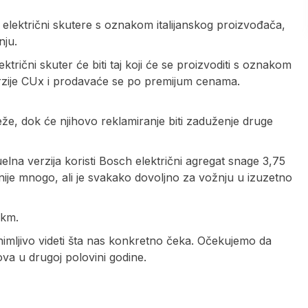
lektrični skutere s oznakom italijanskog proizvođača,
nju.
ični skuter će biti taj koji će se proizvoditi s oznakom
verzije CUx i prodavaće se po premijum cenama.
eže, dok će njihovo reklamiranje biti zaduženje druge
lna verzija koristi Bosch električni agregat snage 3,75
ije mnogo, ali je svakako dovoljno za vožnju u izuzetno
 km.
nimljivo videti šta nas konkretno čeka. Očekujemo da
va u drugoj polovini godine.