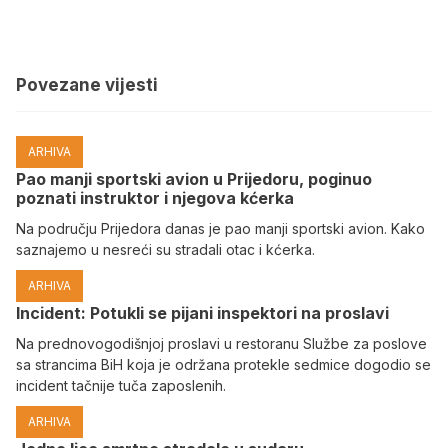
Povezane vijesti
ARHIVA
Pao manji sportski avion u Prijedoru, poginuo
poznati instruktor i njegova kćerka
Na području Prijedora danas je pao manji sportski avion. Kako
saznajemo u nesreći su stradali otac i kćerka.
ARHIVA
Incident: Potukli se pijani inspektori na proslavi
Na prednovogodišnjoj proslavi u restoranu Službe za poslove
sa strancima BiH koja je održana protekle sedmice dogodio se
incident tačnije tuča zaposlenih.
ARHIVA