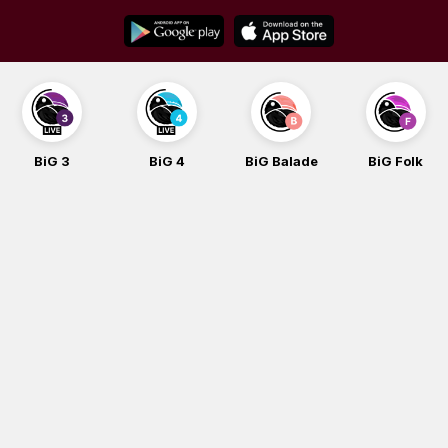
Skip
to
content
BiG 3
BiG 4
BiG Balade
BiG Folk