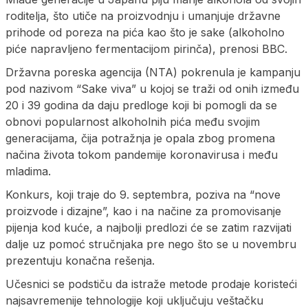
roditelja, što utiče na proizvodnju i umanjuje državne
prihode od poreza na pića kao što je sake (alkoholno
piće napravljeno fermentacijom pirinča), prenosi BBC.
Državna poreska agencija (NTA) pokrenula je kampanju
pod nazivom “Sake viva” u kojoj se traži od onih između
20 i 39 godina da daju predloge koji bi pomogli da se
obnovi popularnost alkoholnih pića među svojim
generacijama, čija potražnja je opala zbog promena
načina života tokom pandemije koronavirusa i među
mladima.
Konkurs, koji traje do 9. septembra, poziva na “nove
proizvode i dizajne”, kao i na načine za promovisanje
pijenja kod kuće, a najbolji predlozi će se zatim razvijati
dalje uz pomoć stručnjaka pre nego što se u novembru
prezentuju konačna rešenja.
Učesnici se podstiču da istraže metode prodaje koristeći
najsavremenije tehnologije koji uključuju veštačku