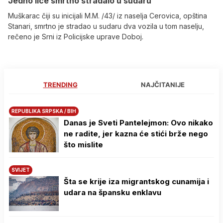
Јedno lice smrtno stradalo u sudaru
Muškarac čiji su inicijali M.M. /43/ iz naselja Cerovica, opština
Stanari, smrtno je stradao u sudaru dva vozila u tom naselju,
rečeno je Srni iz Policijske uprave Doboj.
TRENDING
NAJČITANIJE
REPUBLIKA SRPSKA / BIH
Danas je Sveti Pantelejmon: Ovo nikako
ne radite, jer kazna će stići brže nego
što mislite
SVIJET
Šta se krije iza migrantskog cunamija i
udara na špansku enklavu