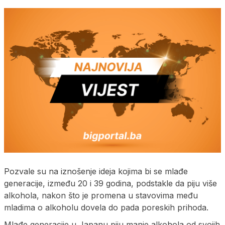
Pozvale su na iznošenje ideja kojima bi se mlađe
generacije, između 20 i 39 godina, podstakle da piju više
alkohola, nakon što je promena u stavovima među
mladima o alkoholu dovela do pada poreskih prihoda.
Mlađe generacije u Japanu piju manje alkohola od svojih