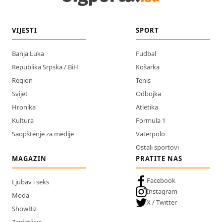
VIJESTI
SPORT
Banja Luka
Fudbal
Republika Srpska / BiH
Košarka
Region
Tenis
Svijet
Odbojka
Hronika
Atletika
Kultura
Formula 1
Saopštenje za medije
Vaterpolo
Ostali sportovi
MAGAZIN
PRATITE NAS
Facebook
Ljubav i seks
Instagram
Moda
X / Twitter
ShowBiz
Zanimljivo