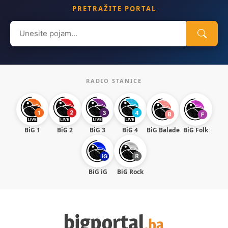
PRETRAŽITE PORTAL
Search
for:
RADIO STANICE
BiG 1
BiG 2
BiG 3
BiG 4
BiG Balade
BiG Folk
BiG iG
BiG Rock