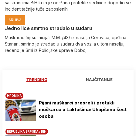
sa strancima BiH koja je održana protekle sedmice dogodio se
incident tačnije tuča zaposlenih.
ARHIVA
Јedno lice smrtno stradalo u sudaru
Muškarac čiji su inicijali M.M. /43/ iz naselja Cerovica, opština
Stanari, smrtno je stradao u sudaru dva vozila u tom naselju,
rečeno je Srni iz Policijske uprave Doboj.
TRENDING
NAJČITANIJE
HRONIKA
Pijani muškarci presreli i pretukli
muškarca u Laktašima: Uhapšeno šest
osoba
REPUBLIKA SRPSKA / BIH