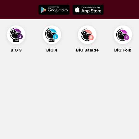
Skip
to
content
BiG 3
BiG 4
BiG Balade
BiG Folk