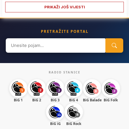
PRIKAŽI JOŠ VIJESTI
PRETRAŽITE PORTAL
Search
for:
RADIO STANICE
BiG 1
BiG 2
BiG 3
BiG 4
BiG Balade
BiG Folk
BiG iG
BiG Rock