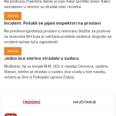
Na području Prijedora danas je pao manji sportski avion. Kako
saznajemo u nesreći su stradali otac i kćerka.
ARHIVA
Incident: Potukli se pijani inspektori na proslavi
Na prednovogodišnjoj proslavi u restoranu Službe za poslove
sa strancima BiH koja je održana protekle sedmice dogodio se
incident tačnije tuča zaposlenih.
ARHIVA
Јedno lice smrtno stradalo u sudaru
Muškarac čiji su inicijali M.M. /43/ iz naselja Cerovica, opština
Stanari, smrtno je stradao u sudaru dva vozila u tom naselju,
rečeno je Srni iz Policijske uprave Doboj.
TRENDING
NAJČITANIJE
SVIJET