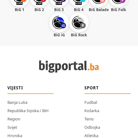
BiG 1
BiG 2
BiG 3
BiG 4
BiG Balade
BiG Folk
BiG iG
BiG Rock
VIJESTI
SPORT
Banja Luka
Fudbal
Republika Srpska / BiH
Košarka
Region
Tenis
Svijet
Odbojka
Hronika
Atletika