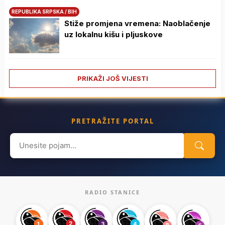
REPUBLIKA SRPSKA / BIH
Stiže promjena vremena: Naoblačenje
uz lokalnu kišu i pljuskove
PRIKAŽI JOŠ VIJESTI
PRETRAŽITE PORTAL
Search
for:
RADIO STANICE