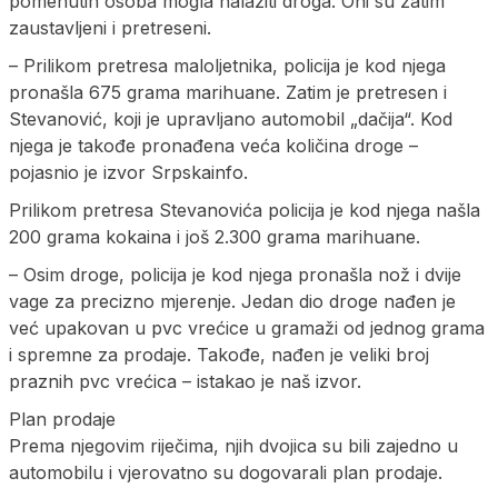
pomenutih osoba mogla nalaziti droga. Oni su zatim
zaustavljeni i pretreseni.
– Prilikom pretresa maloljetnika, policija je kod njega
pronašla 675 grama marihuane. Zatim je pretresen i
Stevanović, koji je upravljano automobil „dačija“. Kod
njega je takođe pronađena veća količina droge –
pojasnio je izvor Srpskainfo.
Prilikom pretresa Stevanovića policija je kod njega našla
200 grama kokaina i još 2.300 grama marihuane.
– Osim droge, policija je kod njega pronašla nož i dvije
vage za precizno mjerenje. Jedan dio droge nađen je
već upakovan u pvc vrećice u gramaži od jednog grama
i spremne za prodaje. Takođe, nađen je veliki broj
praznih pvc vrećica – istakao je naš izvor.
Plan prodaje
Prema njegovim riječima, njih dvojica su bili zajedno u
automobilu i vjerovatno su dogovarali plan prodaje.