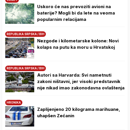
Uskoro će nas prevoziti avioni na
baterije? Mogli bi da lete na veoma
popularnim relacijama
REPUBLIKA SRPSKA / BIH
Nezgode i kilometarske kolone: Novi
kolaps na putu ka moru u Hrvatskoj
REPUBLIKA SRPSKA / BIH
Autori sa Harvarda: Svi nametnuti
zakoni ništavni, jer visoki predstavnik
nije nikad imao zakonodavna ovlaštenja
HRONIKA
Zaplijenjeno 20 kilograma marihuane,
uhapšen Zećanin