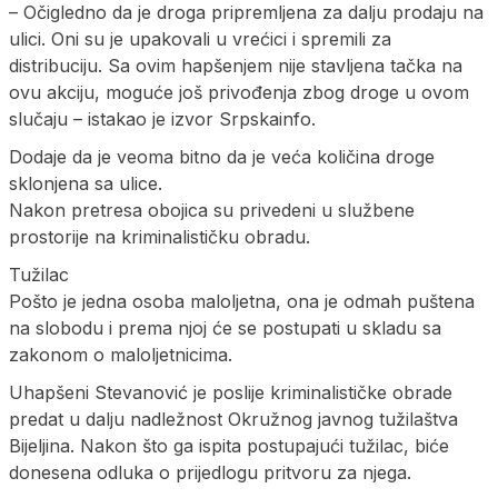
– Očigledno da je droga pripremljena za dalju prodaju na
ulici. Oni su je upakovali u vrećici i spremili za
distribuciju. Sa ovim hapšenjem nije stavljena tačka na
ovu akciju, moguće još privođenja zbog droge u ovom
slučaju – istakao je izvor Srpskainfo.
Dodaje da je veoma bitno da je veća količina droge
sklonjena sa ulice.
Nakon pretresa obojica su privedeni u službene
prostorije na kriminalističku obradu.
Tužilac
Pošto je jedna osoba maloljetna, ona je odmah puštena
na slobodu i prema njoj će se postupati u skladu sa
zakonom o maloljetnicima.
Uhapšeni Stevanović je poslije kriminalističke obrade
predat u dalju nadležnost Okružnog javnog tužilaštva
Bijeljina. Nakon što ga ispita postupajući tužilac, biće
donesena odluka o prijedlogu pritvoru za njega.