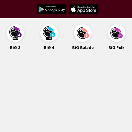
Skip
to
content
BiG 3
BiG 4
BiG Balade
BiG Folk