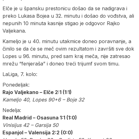
Elče je u špansku prestonicu došao da se nadigrava i
preko Lukasa Bojea u 32. minutu i došao do vođstva, ali
nepunih 10 minuta kasnije stigao je odgovor Rajko
Valjekana.
Kameljo je u 40. minutu utakmice doneo poravnanje, a
činilo se da će se meč ovim rezultatom i završiti sve dok
Lopes u 96. minutu, pred sam kraj meča, nije zatresao
mrežu “fenjeraša” i doneo treći trijumf svom timu.
LaLiga, 7. kolo:
Ponedeljak:
Rajo Valjekano – Elče 2:1 (1:1)
Kameljo 40, Lopes 90+6 – Boje 32
Nedelja:
Real Madrid – Osasuna 1:1 (1:0)
Vinisijus 42 – Garsija 50
Espanjol – Valensija 2:2 (0:0)