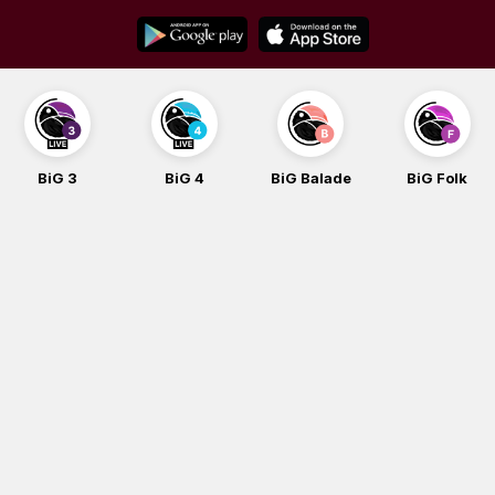
Skip
to
content
BiG 3
BiG 4
BiG Balade
BiG Folk