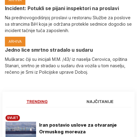
Incident: Potukli se pijani inspektori na proslavi
Na prednovogodišnjoj proslavi u restoranu Službe za poslove
sa strancima BiH koja je održana protekle sedmice dogodio se
incident tačnije tuča zaposlenih.
ARHIVA
Јedno lice smrtno stradalo u sudaru
Muškarac čiji su inicijali M.M. /43/ iz naselja Cerovica, opština
Stanari, smrtno je stradao u sudaru dva vozila u tom naselju,
rečeno je Srni iz Policijske uprave Doboj.
TRENDING
NAJČITANIJE
SVIJET
Iran postavio uslove za otvaranje
Ormuskog moreuza