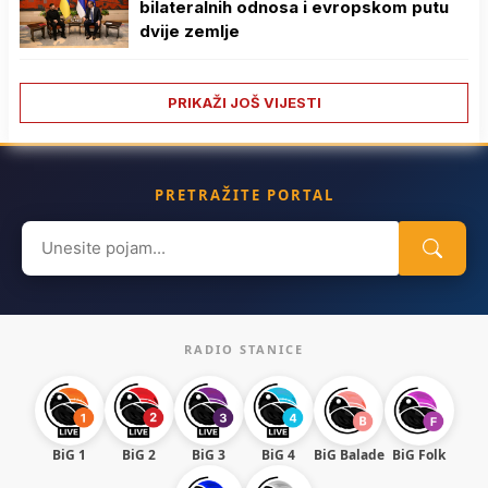
bilateralnih odnosa i evropskom putu
dvije zemlje
PRIKAŽI JOŠ VIJESTI
PRETRAŽITE PORTAL
Search
for:
RADIO STANICE
BiG 1
BiG 2
BiG 3
BiG 4
BiG Balade
BiG Folk