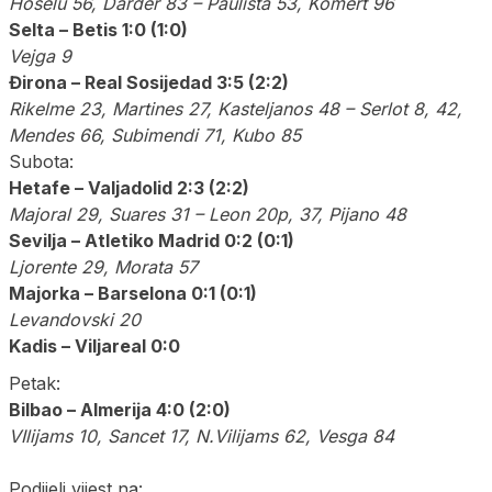
Hoselu 56, Darder 83 – Paulista 53, Komert 96
Selta – Betis 1:0 (1:0)
Vejga 9
Đirona – Real Sosijedad 3:5 (2:2)
Rikelme 23, Martines 27, Kasteljanos 48 – Serlot 8, 42,
Mendes 66, Subimendi 71, Kubo 85
Subota:
Hetafe – Valjadolid 2:3 (2:2)
Majoral 29, Suares 31 – Leon 20p, 37, Pijano 48
Sevilja – Atletiko Madrid 0:2 (0:1)
Ljorente 29, Morata 57
Majorka – Barselona 0:1 (0:1)
Levandovski 20
Kadis – Viljareal 0:0
Petak:
Bilbao – Almerija 4:0 (2:0)
VIlijams 10, Sancet 17, N.Vilijams 62, Vesga 84
Podijeli vijest na: