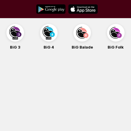
Skip
to
content
3
BiG 4
BiG Balade
BiG Folk
BiG