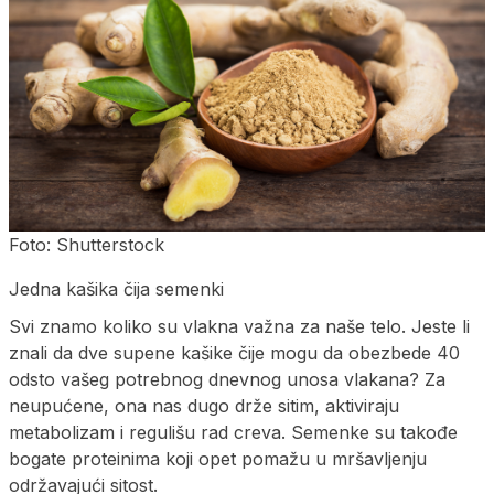
Foto: Shutterstock
Jedna kašika čija semenki
Svi znamo koliko su vlakna važna za naše telo. Jeste li
znali da dve supene kašike čije mogu da obezbede 40
odsto vašeg potrebnog dnevnog unosa vlakana? Za
neupućene, ona nas dugo drže sitim, aktiviraju
metabolizam i regulišu rad creva. Semenke su takođe
bogate proteinima koji opet pomažu u mršavljenju
održavajući sitost.