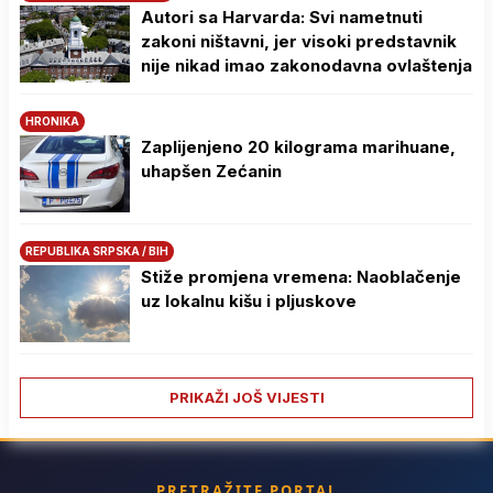
Autori sa Harvarda: Svi nametnuti
zakoni ništavni, jer visoki predstavnik
nije nikad imao zakonodavna ovlaštenja
HRONIKA
Zaplijenjeno 20 kilograma marihuane,
uhapšen Zećanin
REPUBLIKA SRPSKA / BIH
Stiže promjena vremena: Naoblačenje
uz lokalnu kišu i pljuskove
PRIKAŽI JOŠ VIJESTI
PRETRAŽITE PORTAL