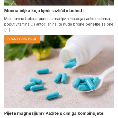
Moćna biljka koja liječi različite bolesti
Male tamne bobice pune su hranljivih materija i antioksidansa,
poput vitamina C i antocijanina, te nude brojne benefite za one
[…]
HRANA I ZDRAVLJE
Pijete magnezijum? Pazite s čim ga kombinujete