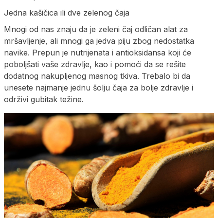
Jedna kašičica ili dve zelenog čaja
Mnogi od nas znaju da je zeleni čaj odličan alat za
mršavljenje, ali mnogi ga jedva piju zbog nedostatka
navike. Prepun je nutrijenata i antioksidansa koji će
poboljšati vaše zdravlje, kao i pomoći da se rešite
dodatnog nakupljenog masnog tkiva. Trebalo bi da
unesete najmanje jednu šolju čaja za bolje zdravlje i
održivi gubitak težine.