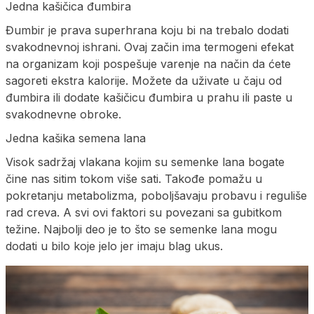
Jedna kašičica đumbira
Đumbir je prava superhrana koju bi na trebalo dodati
svakodnevnoj ishrani. Ovaj začin ima termogeni efekat
na organizam koji pospešuje varenje na način da ćete
sagoreti ekstra kalorije. Možete da uživate ​​u čaju od
đumbira ili dodate kašičicu đumbira u prahu ili paste u
svakodnevne obroke.
Jedna kašika semena lana
Visok sadržaj vlakana kojim su semenke lana bogate
čine nas sitim tokom više sati. Takođe pomažu u
pokretanju metabolizma, poboljšavaju probavu i reguliše
rad creva. A svi ovi faktori su povezani sa gubitkom
težine. Najbolji deo je to što se semenke lana mogu
dodati u bilo koje jelo jer imaju blag ukus.