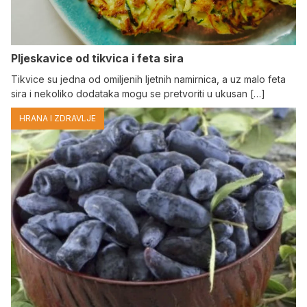
Pljeskavice od tikvica i feta sira
Tikvice su jedna od omiljenih ljetnih namirnica, a uz malo feta
sira i nekoliko dodataka mogu se pretvoriti u ukusan […]
HRANA I ZDRAVLJE