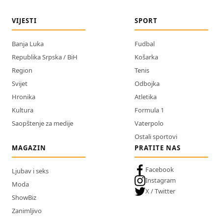
VIJESTI
SPORT
Banja Luka
Fudbal
Republika Srpska / BiH
Košarka
Region
Tenis
Svijet
Odbojka
Hronika
Atletika
Kultura
Formula 1
Saopštenje za medije
Vaterpolo
Ostali sportovi
MAGAZIN
PRATITE NAS
Facebook
Ljubav i seks
Instagram
Moda
X / Twitter
ShowBiz
Zanimljivo