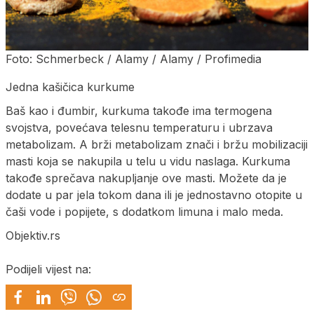
Foto: Schmerbeck / Alamy / Alamy / Profimedia
Jedna kašičica kurkume
Baš kao i đumbir, kurkuma takođe ima termogena
svojstva, povećava telesnu temperaturu i ubrzava
metabolizam. A brži metabolizam znači i bržu mobilizaciji
masti koja se nakupila u telu u vidu naslaga. Kurkuma
takođe sprečava nakupljanje ove masti. Možete da je
dodate u par jela tokom dana ili je jednostavno otopite u
čaši vode i popijete, s dodatkom limuna i malo meda.
Objektiv.rs
Podijeli vijest na: