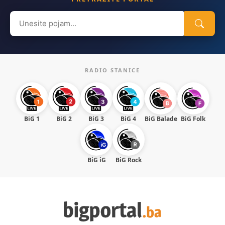
Search
for:
RADIO STANICE
BiG 1
BiG 2
BiG 3
BiG 4
BiG Balade
BiG Folk
BiG iG
BiG Rock