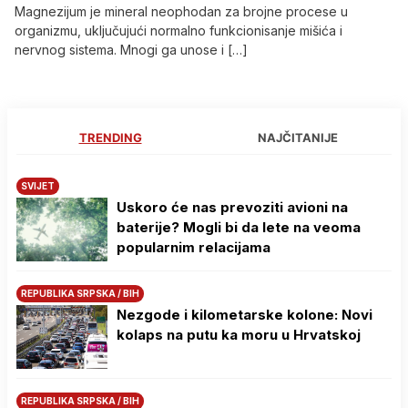
Magnezijum je mineral neophodan za brojne procese u
organizmu, uključujući normalno funkcionisanje mišića i
nervnog sistema. Mnogi ga unose i […]
TRENDING
NAJČITANIJE
SVIJET
Uskoro će nas prevoziti avioni na
baterije? Mogli bi da lete na veoma
popularnim relacijama
REPUBLIKA SRPSKA / BIH
Nezgode i kilometarske kolone: Novi
kolaps na putu ka moru u Hrvatskoj
REPUBLIKA SRPSKA / BIH