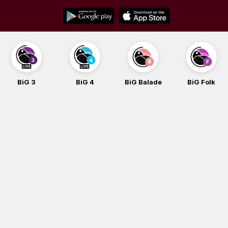
Skip
to
content
BiG 4
BiG Balade
BiG Folk
BiG iG