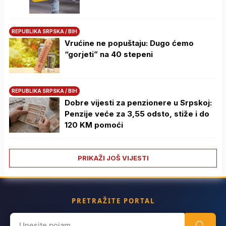
REPUBLIKA SRPSKA / BIH
Vrućine ne popuštaju: Dugo ćemo
“gorjeti” na 40 stepeni
REPUBLIKA SRPSKA / BIH
Dobre vijesti za penzionere u Srpskoj:
Penzije veće za 3,55 odsto, stiže i do
120 KM pomoći
PRIKAŽI JOŠ VIJESTI
PRETRAŽITE PORTAL
Search