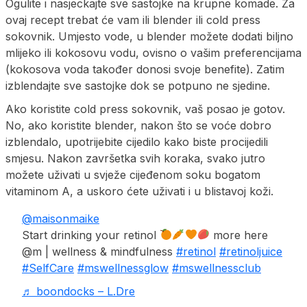
Ogulite i nasjeckajte sve sastojke na krupne komade. Za
ovaj recept trebat će vam ili blender ili cold press
sokovnik. Umjesto vode, u blender možete dodati biljno
mlijeko ili kokosovu vodu, ovisno o vašim preferencijama
(kokosova voda također donosi svoje benefite). Zatim
izblendajte sve sastojke dok se potpuno ne sjedine.
Ako koristite cold press sokovnik, vaš posao je gotov.
No, ako koristite blender, nakon što se voće dobro
izblendalo, upotrijebite cijedilo kako biste procijedili
smjesu. Nakon završetka svih koraka, svako jutro
možete uživati u svježe cijeđenom soku bogatom
vitaminom A, a uskoro ćete uživati i u blistavoj koži.
@maisonmaike
Start drinking your retinol
more here
@m | wellness & mindfulness
#retinol
#retinoljuice
#SelfCare
#mswellnessglow
#mswellnessclub
♬ boondocks – L.Dre