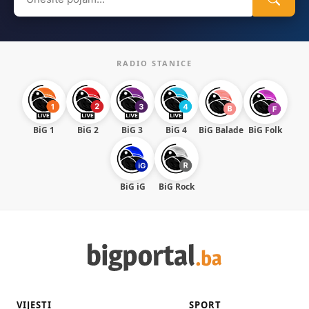
for:
RADIO STANICE
BiG 1
BiG 2
BiG 3
BiG 4
BiG Balade
BiG Folk
BiG iG
BiG Rock
VIJESTI
SPORT