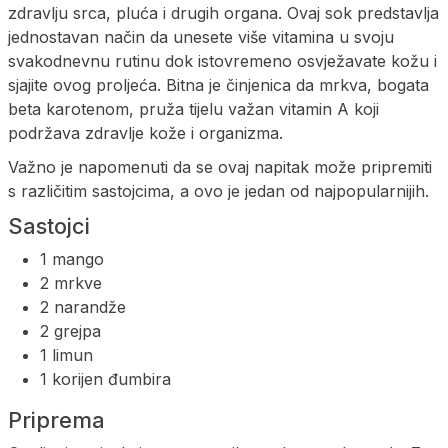
zdravlju srca, pluća i drugih organa. Ovaj sok predstavlja
jednostavan način da unesete više vitamina u svoju
svakodnevnu rutinu dok istovremeno osvježavate kožu i
sjajite ovog proljeća. Bitna je činjenica da mrkva, bogata
beta karotenom, pruža tijelu važan vitamin A koji
podržava zdravlje kože i organizma.
Važno je napomenuti da se ovaj napitak može pripremiti
s različitim sastojcima, a ovo je jedan od najpopularnijih.
Sastojci
1 mango
2 mrkve
2 narandže
2 grejpa
1 limun
1 korijen đumbira
Priprema