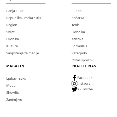
Banja Luka
Fudbal
Republika Srpska / BiH
Košarka
Region
Tenis
Svijet
Odbojka
Hronika
Atletika
Kultura
Formula 1
Saopštenje za medije
Vaterpolo
Ostali sportovi
MAGAZIN
PRATITE NAS
Facebook
Ljubav i seks
Instagram
Moda
X / Twitter
ShowBiz
Zanimljivo