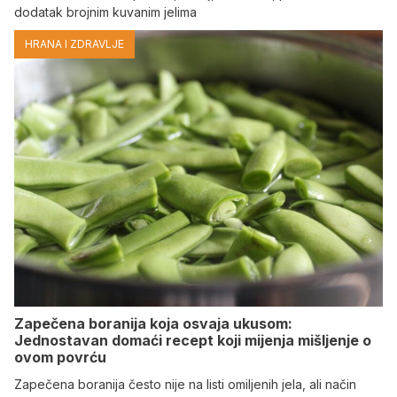
dodatak brojnim kuvanim jelima
HRANA I ZDRAVLJE
Zapečena boranija koja osvaja ukusom:
Jednostavan domaći recept koji mijenja mišljenje o
ovom povrću
Zapečena boranija često nije na listi omiljenih jela, ali način