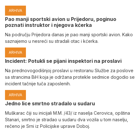
ARHIVA
Pao manji sportski avion u Prijedoru, poginuo
poznati instruktor i njegova kćerka
Na području Prijedora danas je pao manji sportski avion. Kako
saznajemo u nesreći su stradali otac i kćerka.
ARHIVA
Incident: Potukli se pijani inspektori na proslavi
Na prednovogodišnjoj proslavi u restoranu Službe za poslove
sa strancima BiH koja je održana protekle sedmice dogodio se
incident tačnije tuča zaposlenih.
ARHIVA
Јedno lice smrtno stradalo u sudaru
Muškarac čiji su inicijali M.M. /43/ iz naselja Cerovica, opština
Stanari, smrtno je stradao u sudaru dva vozila u tom naselju,
rečeno je Srni iz Policijske uprave Doboj.