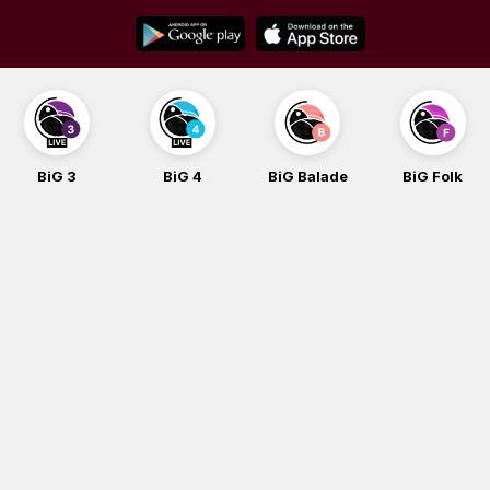
Skip
to
content
BiG 3
BiG 4
BiG Balade
BiG Folk