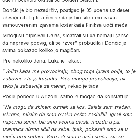
Dončić je bio nezadrživ, postigao je 35 poena uz deset
uhvaćenih lopti, a čini se da je bio silno motivisan
samouverenim izjavama košarkaša Finiksa uoči meča.
Mnogi su otpisivali Dalas, smatrali su da nemaju šanse
da naprave podvig, ali se “zver” probudila i Dončić je
svima pokazao koliko je magičan.
Pre nekoliko dana, Luka je rekao:
“
Volim kada me provociraju, zbog toga igram bolje, to je
zabavno i to je košarka. Biće mnogo provokacija, ali
tako je zabavnije za mene
“, rekao je tada.
Posle pobede u Arizoni, samo je mogao da konstatuje:
“
Ne mogu da skinem osmeh sa lica. Zaista sam srećan.
Iskreno, mislim da smo ovako nešto zaslužili. Igrali smo
napornu seriju, bili smo veoma čvrsti, možda u par
utakmica nismo ličili na sebe. Ipak, pokazali smo se u
meču broj sedam. Verovali smo u našu sreću, svi su