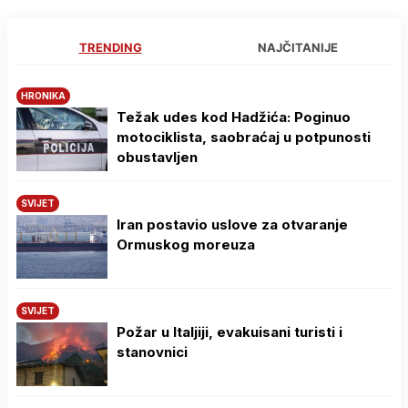
TRENDING
NAJČITANIJE
HRONIKA
Težak udes kod Hadžića: Poginuo
motociklista, saobraćaj u potpunosti
obustavljen
SVIJET
Iran postavio uslove za otvaranje
Ormuskog moreuza
SVIJET
Požar u Italjiji, evakuisani turisti i
stanovnici