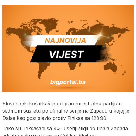
Slovenački košarkaš je odigrao maestralnu partiju u
sedmom susretu polufinalne serije na Zapadu u kojoj je
Dalas kao gost slavio protiv Finiksa sa 123:90.
Tako su Teksašani sa 4:3 u seriji stigli do finala Zapada
gde ih očekuju okršaji sa Golden Stejtom.