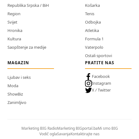
Republika Srpska / BiH
Košarka
Region
Tenis
Svijet
Odbojka
Hronika
Atletika
Kultura
Formula 1
Saopštenje za medije
Vaterpolo
Ostali sportovi
MAGAZIN
PRATITE NAS
Facebook
Ljubav i seks
Instagram
Moda
X / Twitter
ShowBiz
Zanimljivo
Marketing BIG Radio
Marketing BIGportal.ba
Mi smo BIG
Vodič oglašavanja
Kontaktirajte nas