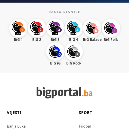
RADIO STANICE
BiG 1
BiG 2
BiG 3
BiG 4
BiG Balade
BiG Folk
BiG iG
BiG Rock
VIJESTI
SPORT
Banja Luka
Fudbal