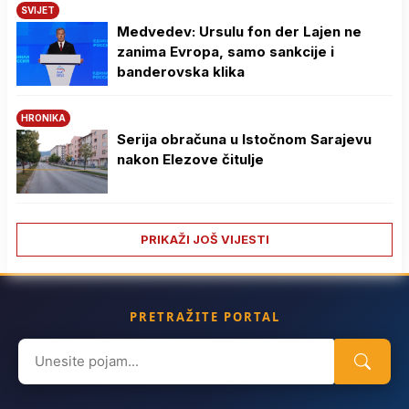
SVIJET
Medvedev: Ursulu fon der Lajen ne
zanima Evropa, samo sankcije i
banderovska klika
HRONIKA
Serija obračuna u Istočnom Sarajevu
nakon Elezove čitulje
PRIKAŽI JOŠ VIJESTI
PRETRAŽITE PORTAL
Search
for: