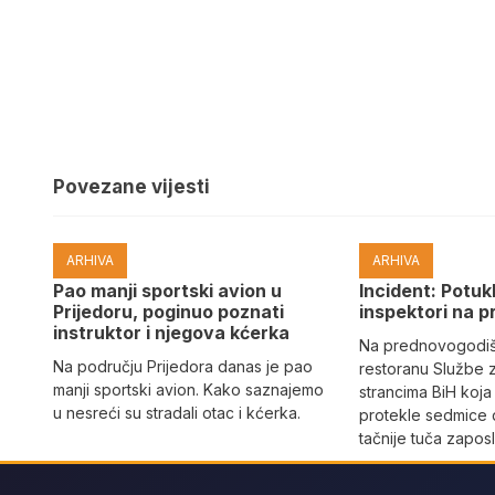
Povezane vijesti
ARHIVA
ARHIVA
Pao manji sportski avion u
Incident: Potukl
Prijedoru, poginuo poznati
inspektori na p
instruktor i njegova kćerka
Na prednovogodišn
Na području Prijedora danas je pao
restoranu Službe 
manji sportski avion. Kako saznajemo
strancima BiH koja
u nesreći su stradali otac i kćerka.
protekle sedmice 
tačnije tuča zaposl