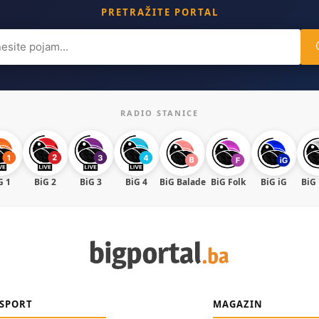
PRETRAŽITE PORTAL
ch
RADIO STANICE
G 1
BiG 2
BiG 3
BiG 4
BiG Balade
BiG Folk
BiG iG
BiG
SPORT
MAGAZIN