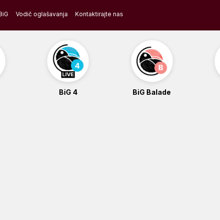
BiG
Vodič oglašavanja
Kontaktirajte nas
BiG 4
BiG Balade