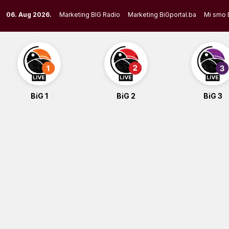
Skip
06. Aug 2026.
Marketing BIG Radio
Marketing BiGportal.ba
Mi smo 
to
content
BiG 1
BiG 2
BiG 3