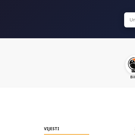
Sear
for:
Bi
VIJESTI