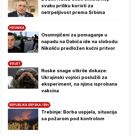
svaku priliku koristi za
netrpeljivost prema Srbima
HRONIKA
Osumnjičeni za pomaganje u
napadu na Dabića ide na slobodu:
Nikoliću predložen kućni pritvor
SVIJET
Ruske snage otkrile dokaze:
Ukrajinski vojnici poslužili za
eksperiment, na njima isprobana
vakcina
REPUBLIKA SRPSKA / BIH
Trebinje: Borba uspjela, situacija
sa požarom pod kontrolom