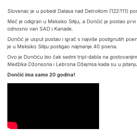
Slovenac je u pobedi Dalasa nad Detroitom (122:111) post
Meč je odigran u Meksiko Sitiju, a Dončić je postao prvi igr
odnosno van SAD i Kanade.
Dončić je usput postao i igrač s najviše postignutih poena
je u Meksiko Sitiju postigao najmanje 40 poena.
Ovo je Dončiću bio čak sedmi tripl-dabla na gostovanj
Medžika Džonsona i Lebrona Džejmsa kada su u pitanju 
Dončić ima samo 20 godina!