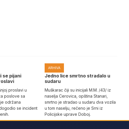
ARHIVA
i se pijani
Јedno lice smrtno stradalo u
roslavi
sudaru
joj proslavi u
Muškarac čiji su inicijali M.M. /43/ iz
za poslove sa
naselja Cerovica, opština Stanari,
 je održana
smrtno je stradao u sudaru dva vozila
dogodio se incident
u tom naselju, rečeno je Srni iz
enih.
Policijske uprave Doboj.