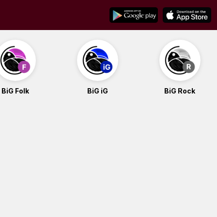
BiG Folk
BiG iG
BiG Rock