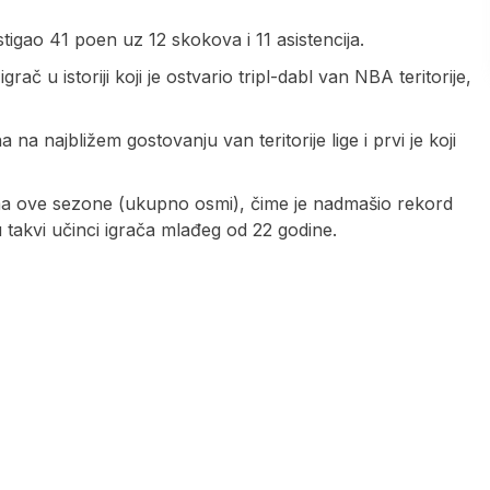
igao 41 poen uz 12 skokova i 11 asistencija.
ač u istoriji koji je ostvario tripl-dabl van NBA teritorije,
 na najbližem gostovanju van teritorije lige i prvi je koji
ima ove sezone (ukupno osmi), čime je nadmašio rekord
takvi učinci igrača mlađeg od 22 godine.