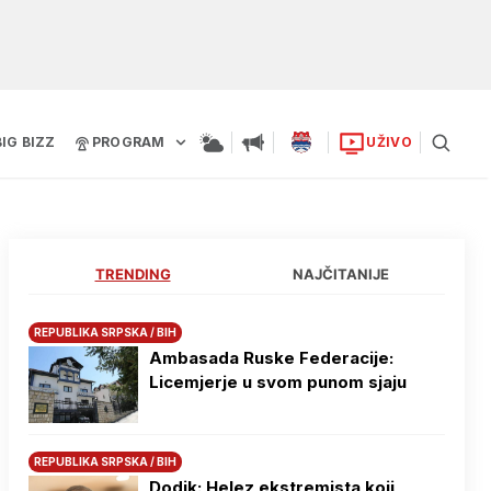
BIG BIZZ
PROGRAM
UŽIVO
TRENDING
NAJČITANIJE
REPUBLIKA SRPSKA / BIH
Ambasada Ruske Federacije:
Licemjerje u svom punom sjaju
REPUBLIKA SRPSKA / BIH
Dodik: Helez ekstremista koji