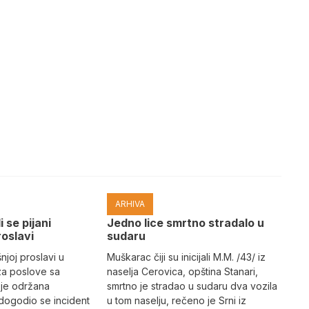
ARHIVA
i se pijani
Јedno lice smrtno stradalo u
roslavi
sudaru
joj proslavi u
Muškarac čiji su inicijali M.M. /43/ iz
za poslove sa
naselja Cerovica, opština Stanari,
 je održana
smrtno je stradao u sudaru dva vozila
dogodio se incident
u tom naselju, rečeno je Srni iz