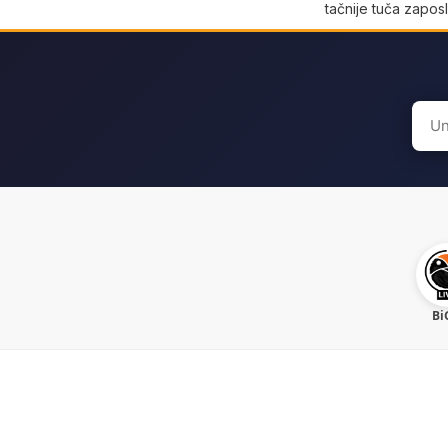
tačnije tuča zaposl
Sear
for:
Bi