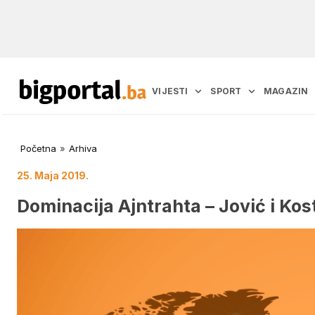
VIJESTI
SPORT
MAGAZIN
Početna
»
Arhiva
25. Maja 2019.
Dominacija Ajntrahta – Jović i Ko