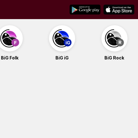
BiG Folk
BiG iG
BiG Rock