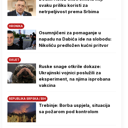
svaku priliku koristi za
netrpeljivost prema Srbima
HRONIKA
Osumnjičeni za pomaganje u
napadu na Dabića ide na slobodu:
Nikoliću predložen kućni pritvor
SVIJET
Ruske snage otkrile dokaze:
Ukrajinski vojnici poslužili za
eksperiment, na njima isprobana
vakcina
REPUBLIKA SRPSKA / BIH
Trebinje: Borba uspjela, situacija
sa požarom pod kontrolom