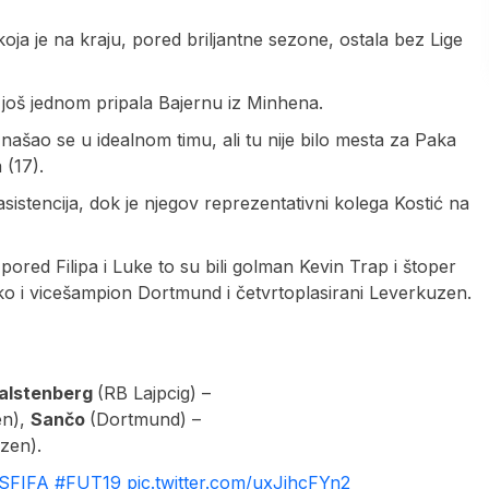
koja je na kraju, pored briljantne sezone, ostala bez Lige
a još jednom pripala Bajernu iz Minhena.
našao se u idealnom timu, ali tu nije bilo mesta za Paka
 (17).
sistencija, dok je njegov reprezentativni kolega Kostić na
 pored Filipa i Luke to su bili golman Kevin Trap i štoper
ko i vicešampion Dortmund i četvrtoplasirani Leverkuzen.
alstenberg
(RB Lajpcig) –
en),
Sančo
(Dortmund) –
zen).
SFIFA
#FUT19
pic.twitter.com/uxJjhcFYn2