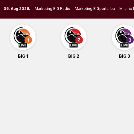
Skip
06. Aug 2026.
Marketing BIG Radio
Marketing BiGportal.ba
Mi smo 
to
content
BiG 1
BiG 2
BiG 3