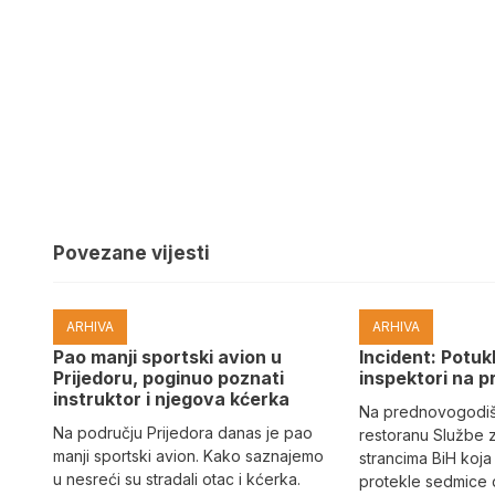
Povezane vijesti
ARHIVA
ARHIVA
Pao manji sportski avion u
Incident: Potukl
Prijedoru, poginuo poznati
inspektori na p
instruktor i njegova kćerka
Na prednovogodišn
Na području Prijedora danas je pao
restoranu Službe 
manji sportski avion. Kako saznajemo
strancima BiH koja
u nesreći su stradali otac i kćerka.
protekle sedmice 