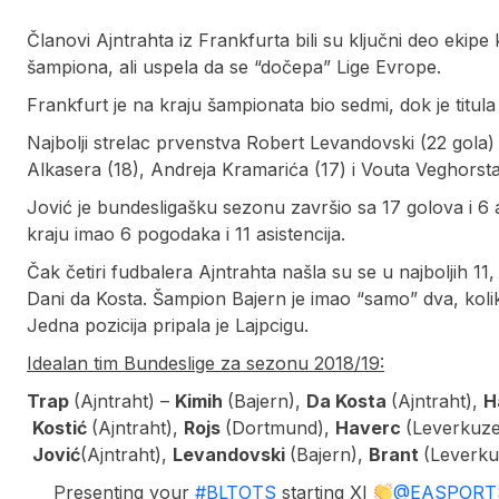
Članovi Ajntrahta iz Frankfurta bili su ključni deo ekipe 
šampiona, ali uspela da se “dočepa” Lige Evrope.
Frankfurt je na kraju šampionata bio sedmi, dok je titul
Najbolji strelac prvenstva Robert Levandovski (22 gola) 
Alkasera (18), Andreja Kramarića (17) i Vouta Veghorsta
Jović je bundesligašku sezonu završio sa 17 golova i 6 a
kraju imao 6 pogodaka i 11 asistencija.
Čak četiri fudbalera Ajntrahta našla su se u najboljih 11,
Dani da Kosta. Šampion Bajern je imao “samo” dva, koli
Jedna pozicija pripala je Lajpcigu.
Idealan tim Bundeslige za sezonu 2018/19:
Trap
(Ajntraht) –
Kimih
(Bajern),
Da Kosta
(Ajntraht),
H
Kostić
(Ajntraht),
Rojs
(Dortmund),
Haverc
(Leverkuz
Jović
(Ajntraht),
Levandovski
(Bajern),
Brant
(Leverku
Presenting your
#BLTOTS
starting XI
@EASPORT