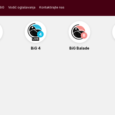
BiG
Vodič oglašavanja
Kontaktirajte nas
BiG 4
BiG Balade