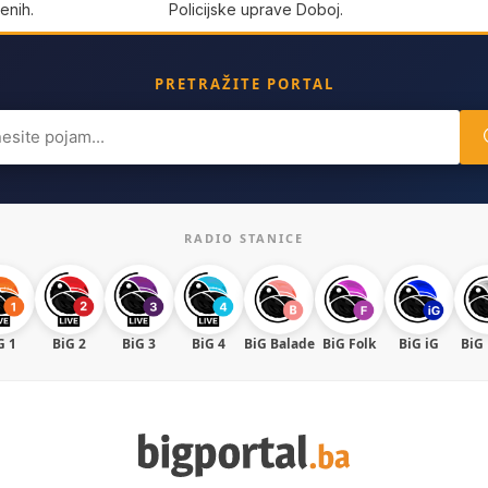
enih.
Policijske uprave Doboj.
PRETRAŽITE PORTAL
ch
RADIO STANICE
G 1
BiG 2
BiG 3
BiG 4
BiG Balade
BiG Folk
BiG iG
BiG