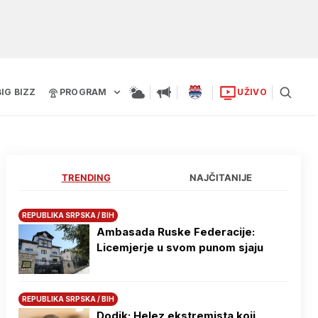
BIG BIZZ
PROGRAM
UŽIVO
TRENDING
NAJČITANIJE
REPUBLIKA SRPSKA / BIH
Ambasada Ruske Federacije:
Licemjerje u svom punom sjaju
REPUBLIKA SRPSKA / BIH
Dodik: Helez ekstremista koji