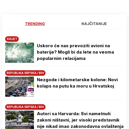
TRENDING
NAJČITANIJE
SVIJET
Uskoro će nas prevoziti avioni na
baterije? Mogli bi da lete na veoma
popularnim relacijama
REPUBLIKA SRPSKA / BIH
Nezgode i kilometarske kolone: Novi
kolaps na putu ka moru u Hrvatskoj
REPUBLIKA SRPSKA / BIH
Autori sa Harvarda: Svi nametnuti
zakoni ništavni, jer visoki predstavnik
nije nikad imao zakonodavna ovlaštenja