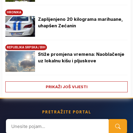
HRONIKA
Zaplijenjeno 20 kilograma marihuane,
uhapšen Zećanin
REPUBLIKA SRPSKA / BIH
Stiže promjena vremena: Naoblačenje
uz lokalnu kišu i pljuskove
PRIKAŽI JOŠ VIJESTI
PRETRAŽITE PORTAL
Search
for: