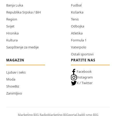
Banja Luka
Fudbal
Republika Srpska / BiH
Košarka
Region
Tenis
Svijet
Odbojka
Hronika
Atletika
Kultura
Formula 1
Saopštenje za medije
Vaterpolo
Ostali sportovi
MAGAZIN
PRATITE NAS
Facebook
Ljubav i seks
Instagram
Moda
X / Twitter
ShowBiz
Zanimljivo
Marketing BIG Radio
Marketing BIGportal.ba
Mi smo BIG