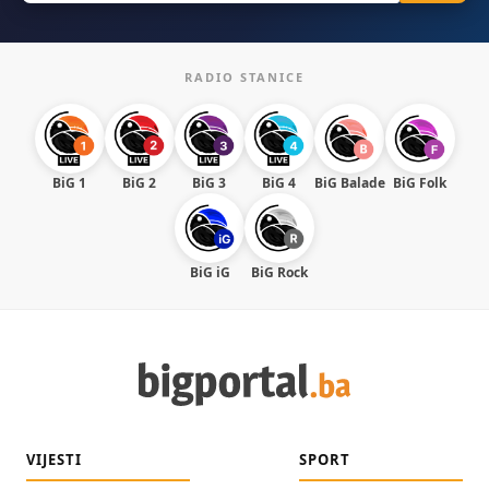
RADIO STANICE
BiG 1
BiG 2
BiG 3
BiG 4
BiG Balade
BiG Folk
BiG iG
BiG Rock
VIJESTI
SPORT