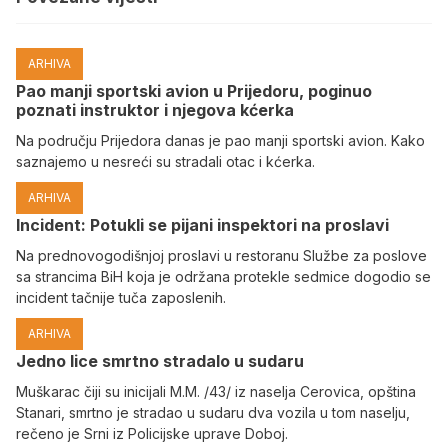
ARHIVA
Pao manji sportski avion u Prijedoru, poginuo
poznati instruktor i njegova kćerka
Na području Prijedora danas je pao manji sportski avion. Kako
saznajemo u nesreći su stradali otac i kćerka.
ARHIVA
Incident: Potukli se pijani inspektori na proslavi
Na prednovogodišnjoj proslavi u restoranu Službe za poslove
sa strancima BiH koja je održana protekle sedmice dogodio se
incident tačnije tuča zaposlenih.
ARHIVA
Јedno lice smrtno stradalo u sudaru
Muškarac čiji su inicijali M.M. /43/ iz naselja Cerovica, opština
Stanari, smrtno je stradao u sudaru dva vozila u tom naselju,
rečeno je Srni iz Policijske uprave Doboj.