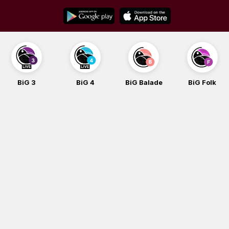
Skip
to
content
BiG 3
BiG 4
BiG Balade
BiG Folk