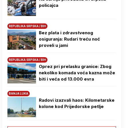
policajca
REPUBLIKA SRPSKA / BIH
Bez plata i zdravstvenog
osiguranja: Rudari treću noć
proveli u jami
REPUBLIKA SRPSKA / BIH
Oprez pri prelasku granice: Zbog
nekoliko komada voća kazna može
biti i veća od 13.000 evra
BANJA LUKA
Radovi izazvali haos: Kilometarske
kolone kod Prijedorske petlje