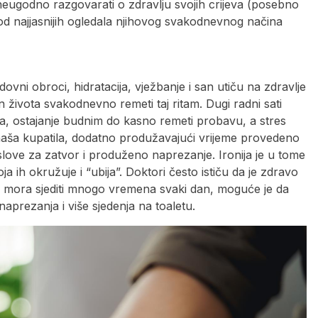
 neugodno razgovarati o zdravlju svojih crijeva (posebno
od najjasnijih ogledala njihovog svakodnevnog načina
ovni obroci, hidratacija, vježbanje i san utiču na zdravlje
n života svakodnevno remeti taj ritam. Dugi radni sati
a, ostajanje budnim do kasno remeti probavu, a stres
i u naša kupatila, dodatno produžavajući vrijeme provedeno
love za zatvor i produženo naprezanje. Ironija je u tome
oja ih okružuje i “ubija”. Doktori često ističu da je zdravo
a mora sjediti mnogo vremena svaki dan, moguće je da
 naprezanja i više sjedenja na toaletu.