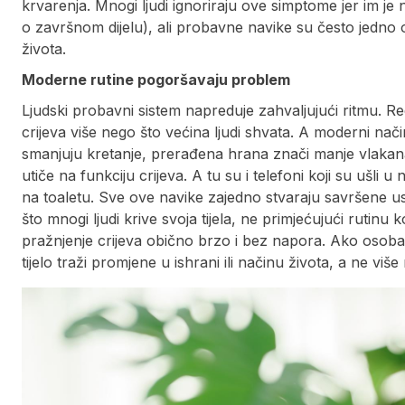
krvarenja. Mnogi ljudi ignoriraju ove simptome jer im je
o završnom dijelu), ali probavne navike su često jedno 
života.
Moderne rutine pogoršavaju problem
Ljudski probavni sistem napreduje zahvaljujući ritmu. Red
crijeva više nego što većina ljudi shvata. A moderni nači
smanjuju kretanje, prerađena hrana znači manje vlakan
utiče na funkciju crijeva. A tu su i telefoni koji su ušl
na toaletu. Sve ove navike zajedno stvaraju savršene us
što mnogi ljudi krive svoja tijela, ne primjećujući rutinu k
pražnjenje crijeva obično brzo i bez napora. Ako osob
tijelo traži promjene u ishrani ili načinu života, a ne više