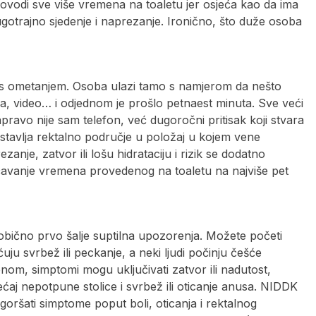
vodi sve više vremena na toaletu jer osjeća kao da ima
ugotrajno sjedenje i naprezanje. Ironično, što duže osoba
 s ometanjem. Osoba ulazi tamo s namjerom da nešto
uka, video… i odjednom je prošlo petnaest minuta. Sve veći
zapravo nije sam telefon, već dugoročni pritisak koji stvara
ostavlja rektalno područje u položaj u kojem vene
zanje, zatvor ili lošu hidrataciju i rizik se dodatno
ičavanje vremena provedenog na toaletu na najviše pet
 obično prvo šalje suptilna upozorenja. Možete početi
ćuju svrbež ili peckanje, a neki ljudi počinju češće
om, simptomi mogu uključivati ​​zatvor ili nadutost,
ećaj nepotpune stolice i svrbež ili oticanje anusa. NIDDK
oršati simptome poput boli, oticanja i rektalnog