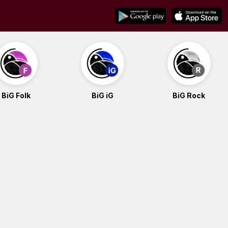
BiG Folk
BiG iG
BiG Rock