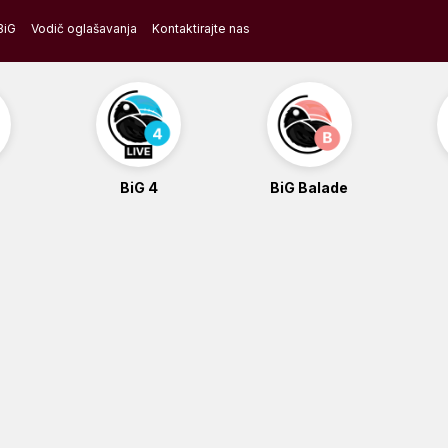
BiG
Vodič oglašavanja
Kontaktirajte nas
BiG 4
BiG Balade