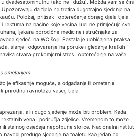
a u dvadesetominutnu (ako ne i dužu). Možda vam se čini
Upozoravaju da tijelo ne tretira dugotrajno sjedenje na
i kauču. Položaj, pritisak i opterećenje donjeg dijela tijela
i rektuma na načine koje većina ljudi ne primjećuje sve
hana, ljekara porodične medicine i stručnjaka za
ovode sjedeći na WC šolji. Postala je uobičajena praksa
eža, slanje i odgovaranje na poruke i gledanje kratkih
 navika stvara prekomjerni stres i opterećenje na vaše
 s ometanjem
 što je efikasnije moguće, a odgađanje ili ometanje
 prirodnu ravnotežu vašeg tijela.
naprezanja, ali i dugo sjedenje može biti problem. Kada
o rektalnih vena i područja zdjelice. Vremenom to može
ili stalnog osjećaja nepotpune stolice. Nacionalni institut
no navodi predugo sjedenje na toaletu kao jedan od