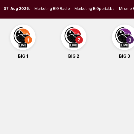
Skip
07. Aug 2026.
Marketing BIG Radio
Marketing BiGportal.ba
Mi smo 
to
content
BiG 1
BiG 2
BiG 3