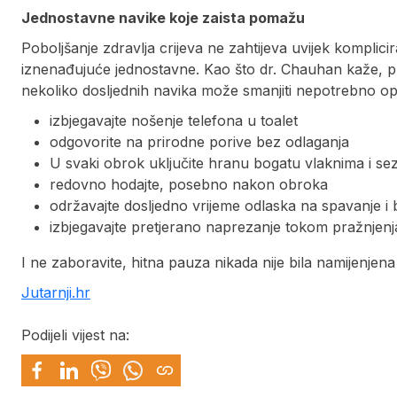
Jednostavne navike koje zaista pomažu
Poboljšanje zdravlja crijeva ne zahtijeva uvijek komplic
iznenađujuće jednostavne. Kao što dr. Chauhan kaže, pro
nekoliko dosljednih navika može smanjiti nepotrebno opt
izbjegavajte nošenje telefona u toalet
odgovorite na prirodne porive bez odlaganja
U svaki obrok uključite hranu bogatu vlaknima i s
redovno hodajte, posebno nakon obroka
održavajte dosljedno vrijeme odlaska na spavanje i
izbjegavajte pretjerano naprezanje tokom pražnjenja
I ne zaboravite, hitna pauza nikada nije bila namijenjena
Jutarnji.hr
Podijeli vijest na: