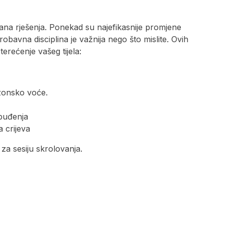
irana rješenja. Ponekad su najefikasnije promjene
bavna disciplina je važnija nego što mislite. Ovih
erećenje vašeg tijela:
ezonsko voće.
 buđenja
 crijeva
 za sesiju skrolovanja.