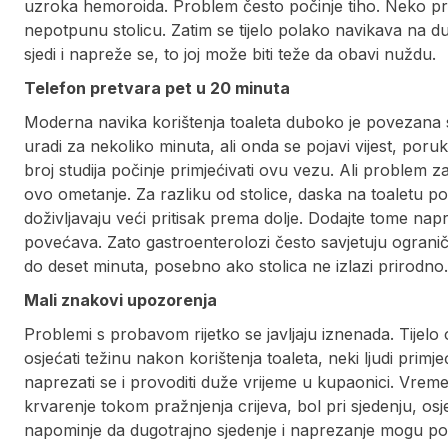
uzroka hemoroida. Problem često počinje tiho. Neko pro
nepotpunu stolicu. Zatim se tijelo polako navikava na d
sjedi i napreže se, to joj može biti teže da obavi nuždu.
Telefon pretvara pet u 20 minuta
Moderna navika korištenja toaleta duboko je povezana
uradi za nekoliko minuta, ali onda se pojavi vijest, por
broj studija počinje primjećivati ​​ovu vezu. Ali problem 
ovo ometanje. Za razliku od stolice, daska na toaletu p
doživljavaju veći pritisak prema dolje. Dodajte tome napre
povećava. Zato gastroenterolozi često savjetuju ogran
do deset minuta, posebno ako stolica ne izlazi prirodno.
Mali znakovi upozorenja
Problemi s probavom rijetko se javljaju iznenada. Tijelo
osjećati težinu nakon korištenja toaleta, neki ljudi primje
naprezati se i provoditi duže vrijeme u kupaonici. Vremen
krvarenje tokom pražnjenja crijeva, bol pri sjedenju, osj
napominje da dugotrajno sjedenje i naprezanje mogu pog