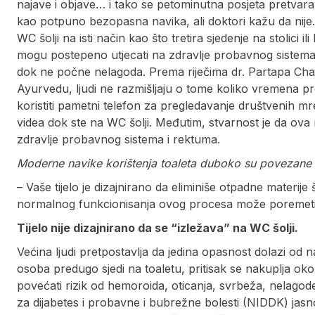
najave i objave… i tako se petominutna posjeta pretvar
kao potpuno bezopasna navika, ali doktori kažu da nije. 
WC šolji na isti način kao što tretira sjedenje na stolici il
mogu postepeno utjecati na zdravlje probavnog sistema 
dok ne počne nelagoda. Prema riječima dr. Partapa Chau
Ayurvedu, ljudi ne razmišljaju o tome koliko vremena pr
koristiti pametni telefon za pregledavanje društvenih mr
videa dok ste na WC šolji. Međutim, stvarnost je da ova
zdravlje probavnog sistema i rektuma.
Moderne navike korištenja toaleta duboko su povezane
– Vaše tijelo je dizajnirano da eliminiše otpadne materije
normalnog funkcionisanja ovog procesa može poremetiti
Tijelo nije dizajnirano da se “izležava” na WC šolji.
Većina ljudi pretpostavlja da jedina opasnost dolazi od 
osoba predugo sjedi na toaletu, pritisak se nakuplja ok
povećati rizik od hemoroida, oticanja, svrbeža, nelagode 
za dijabetes i probavne i bubrežne bolesti (NIDDK) jas