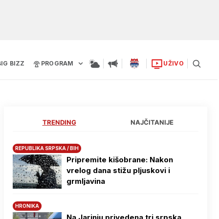
BIG BIZZ
PROGRAM
UŽIVO
TRENDING
NAJČITANIJE
REPUBLIKA SRPSKA / BIH
Pripremite kišobrane: Nakon
vrelog dana stižu pljuskovi i
grmljavina
HRONIKA
Na Јarinju privedena tri srpska