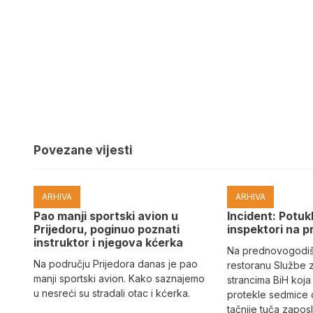
Povezane vijesti
ARHIVA
ARHIVA
Pao manji sportski avion u
Incident: Potukl
Prijedoru, poginuo poznati
inspektori na p
instruktor i njegova kćerka
Na prednovogodišn
Na području Prijedora danas je pao
restoranu Službe 
manji sportski avion. Kako saznajemo
strancima BiH koja
u nesreći su stradali otac i kćerka.
protekle sedmice 
tačnije tuča zaposl