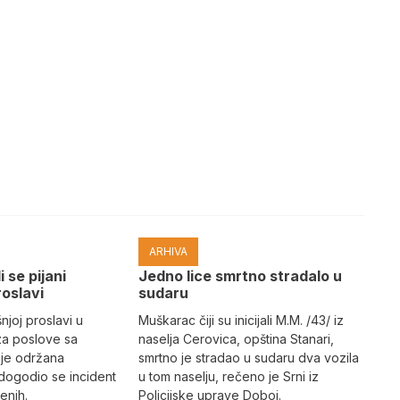
ARHIVA
i se pijani
Јedno lice smrtno stradalo u
roslavi
sudaru
joj proslavi u
Muškarac čiji su inicijali M.M. /43/ iz
za poslove sa
naselja Cerovica, opština Stanari,
 je održana
smrtno je stradao u sudaru dva vozila
dogodio se incident
u tom naselju, rečeno je Srni iz
enih.
Policijske uprave Doboj.