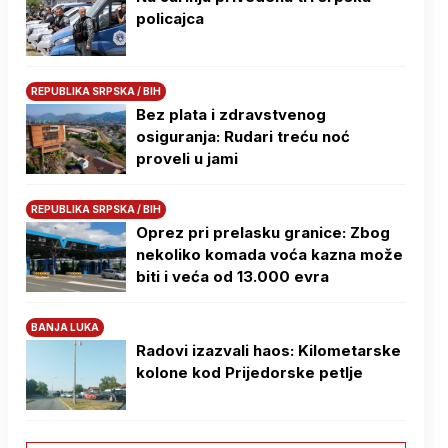
policajca
REPUBLIKA SRPSKA / BIH
Bez plata i zdravstvenog
osiguranja: Rudari treću noć
proveli u jami
REPUBLIKA SRPSKA / BIH
Oprez pri prelasku granice: Zbog
nekoliko komada voća kazna može
biti i veća od 13.000 evra
BANJA LUKA
Radovi izazvali haos: Kilometarske
kolone kod Prijedorske petlje