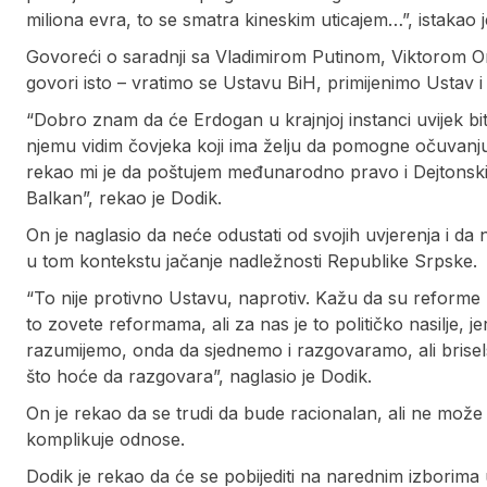
miliona evra, to se smatra kineskim uticajem…”, istakao j
Govoreći o saradnji sa Vladimirom Putinom, Viktorom
govori isto – vratimo se Ustavu BiH, primijenimo Ustav i 
“Dobro znam da će Erdogan u krajnjoj instanci uvijek bit
njemu vidim čovjeka koji ima želju da pomogne očuvanju 
rekao mi je da poštujem međunarodno pravo i Dejtons
Balkan”, rekao je Dodik.
On je naglasio da neće odustati od svojih uvjerenja i da 
u tom kontekstu jačanje nadležnosti Republike Srpske.
“To nije protivno Ustavu, naprotiv. Kažu da su reforme 
to zovete reformama, ali za nas je to političko nasilje, 
razumijemo, onda da sjednemo i razgovaramo, ali briselsk
što hoće da razgovara”, naglasio je Dodik.
On je rekao da se trudi da bude racionalan, ali ne može
komplikuje odnose.
Dodik je rekao da će se pobijediti na narednim izborim