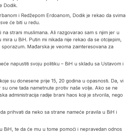
e Dodik.
 Orbanom i Redžepom Erdoanom, Dodik je rekao da svima
sve će biti u redu.
i na strani muslimana. Ali razgovarao sam s njim jer u
mira u BiH. Putin mi nikada nije rekao da se otcijepim,
ki sporazum. Mađarska je veoma zainteresovana za
neće napustiti svoju politiku – BiH u skladu sa Ustavom i
koje su donesene prije 15, 20 godina u opasnosti. Da, vi
jer su one tada nametnute protiv naše volje. Ako se ne
a administracija radije brani haos koji je stvorila, nego
 da prihvati da neko sa strane nameće pravila u BiH i
a u BiH, te da će mu u tome pomoći i nepravedan odnos