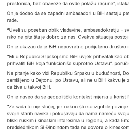
prestonica, bez obaveze da ovde polažu račune”, istaka
On je dodao da se zapadni ambasadori u BiH sastaju petko
rade.
“Uveli su poseban oblik vladavine, ambasadokratiju – 
niko ne pita šta je dobro za nas. Ovakva situacija postoji 
On je ukazao da je BiH nepovratno podijeljeno društvo i
“Mi u Republici Srpskoj smo BiH uvijek prihvatali kao o
prihvatiti BiH koja funkcioniše suprotno Ustavu”, poruči
Na pitanje kako vidi Republiku Srpsku u budućnosti, Do
zamišljeno u Dejtonu, po Ustavu, ali ne u BiH kakvu je za
da žive u takvoj BiH.
On je naveo da se geopolitički kontekst mijenja u korist 
“Za sada to nije slučaj, jer nakon što su izgubile pozic
svojih starih navika i pokušavaju da nama nameću svoju 
bliski ruskim i kineskim interesima u regionu, a kada 
predsjednikom Si Đinpingom tada ne govore o kineskom u