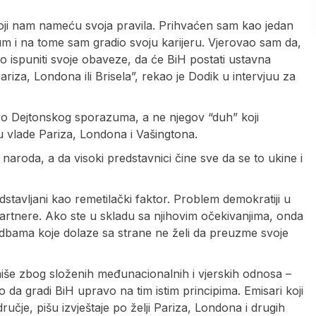
oji nam nameću svoja pravila. Prihvaćen sam kao jedan
azum i na tome sam gradio svoju karijeru. Vjerovao sam da,
 ispuniti svoje obaveze, da će BiH postati ustavna
riza, Londona ili Brisela”, rekao je Dodik u intervjuu za
lovo Dejtonskog sporazuma, a ne njegov “duh” koji
 vlade Pariza, Londona i Vašingtona.
a naroda, a da visoki predstavnici čine sve da se to ukine i
edstavljani kao remetilački faktor. Problem demokratiji u
 partnere. Ako ste u skladu sa njihovim očekivanjima, onda
aredbama koje dolaze sa strane ne želi da preuzme svoje
niše zbog složenih međunacionalnih i vjerskih odnosa –
o da gradi BiH upravo na tim istim principima. Emisari koji
učje, pišu izvještaje po želji Pariza, Londona i drugih