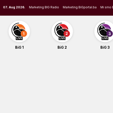
Skip
07. Aug 2026.
Marketing BIG Radio
Marketing BiGportal.ba
Mi smo 
to
content
BiG 1
BiG 2
BiG 3