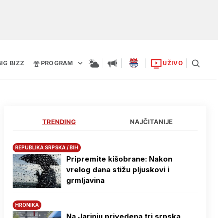
BIG BIZZ
PROGRAM
UŽIVO
TRENDING
NAJČITANIJE
REPUBLIKA SRPSKA / BIH
Pripremite kišobrane: Nakon
vrelog dana stižu pljuskovi i
grmljavina
HRONIKA
Na Јarinju privedena tri srpska