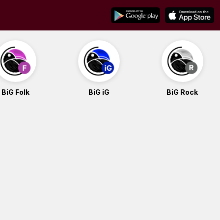
BiG Folk
BiG iG
BiG Rock