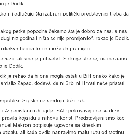
o je Dodik.
m i odlučuju šta izabrani politički predstavnici treba da
svakog petka popodne čekamo šta je dobro za nas, a nas
dugi niz godina i ništa se nije promijenilo”, rekao je Dodik.
 nikakva hemija to ne može da promijeni.
bavezu, ali smo je prihvatali. S druge strane, ne možemo
o je Dodik.
dik je rekao da bi ona mogla ostati u BiH onako kako je
mislio Zapad, dodavši da ni Srbi ni Hrvati neće pristati
Republike Srpske na srednji i duži rok.
ije u Avganistanu i drugdje, SAD pokušavaju da se drže
pravila koja idu u njihovu korist. Predstavljeni smo kao
Emanuel Makron potpisuje ugovore sa kineskim
ticaju, ali kada ovdje napravimo malu rutu od stotinu