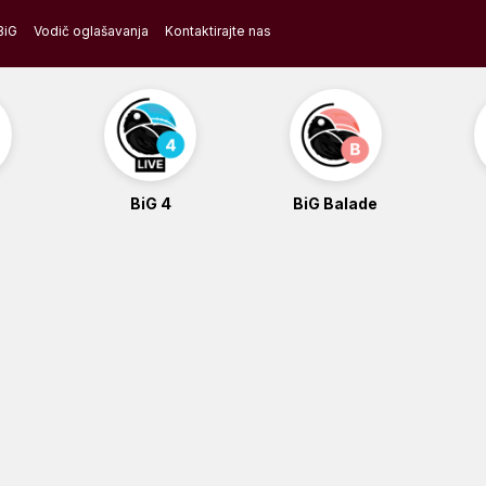
BiG
Vodič oglašavanja
Kontaktirajte nas
BiG 4
BiG Balade