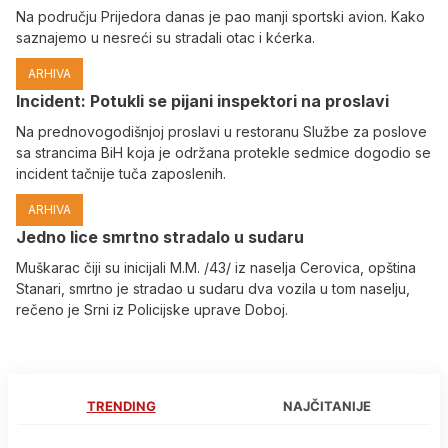
Na području Prijedora danas je pao manji sportski avion. Kako
saznajemo u nesreći su stradali otac i kćerka.
ARHIVA
Incident: Potukli se pijani inspektori na proslavi
Na prednovogodišnjoj proslavi u restoranu Službe za poslove
sa strancima BiH koja je održana protekle sedmice dogodio se
incident tačnije tuča zaposlenih.
ARHIVA
Јedno lice smrtno stradalo u sudaru
Muškarac čiji su inicijali M.M. /43/ iz naselja Cerovica, opština
Stanari, smrtno je stradao u sudaru dva vozila u tom naselju,
rečeno je Srni iz Policijske uprave Doboj.
TRENDING
NAJČITANIJE