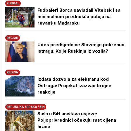
FUDBAL
Fudbaleri Borca savladali Vitebsk i sa
minimalnom prednošću putuju na
revanš u Mađarsku
REGION
Udes predsjednice Slovenije pokrenuo
istragu: Ko je Ruskinja iz vozila?
REGION
Izdata dozvola za elektranu kod
Ostroga: Projekat izazvao brojne
reakcije
REPUBLIKA SRPSKA / BIH
Suša u BiH uništava usjeve:
Poljoprivrednici očekuju rast cijena
hrane