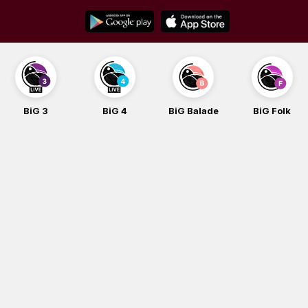
Skip
to
content
BiG 3
BiG 4
BiG Balade
BiG Folk