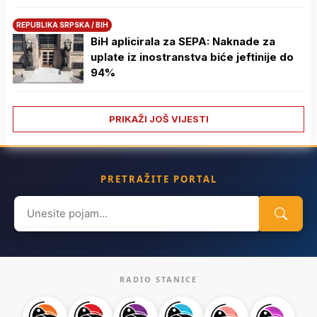
REPUBLIKA SRPSKA / BIH
BiH aplicirala za SEPA: Naknade za
uplate iz inostranstva biće jeftinije do
94%
PRIKAŽI JOŠ VIJESTI
PRETRAŽITE PORTAL
Search
for:
RADIO STANICE