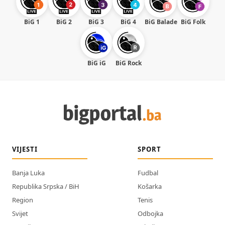
BiG 1
BiG 2
BiG 3
BiG 4
BiG Balade
BiG Folk
BiG iG
BiG Rock
VIJESTI
SPORT
Banja Luka
Fudbal
Republika Srpska / BiH
Košarka
Region
Tenis
Svijet
Odbojka