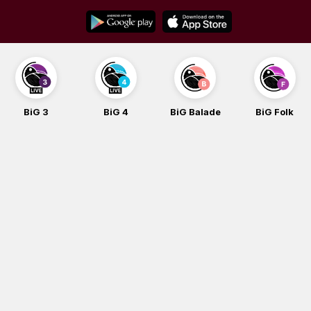
Skip
to
content
BiG 3
BiG 4
BiG Balade
BiG Folk