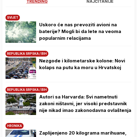
TRENDING
NAJČITANIJE
SVIJET
Uskoro će nas prevoziti avioni na
baterije? Mogli bi da lete na veoma
popularnim relacijama
REPUBLIKA SRPSKA / BIH
Nezgode i kilometarske kolone: Novi
kolaps na putu ka moru u Hrvatskoj
REPUBLIKA SRPSKA / BIH
Autori sa Harvarda: Svi nametnuti
zakoni ništavni, jer visoki predstavnik
nije nikad imao zakonodavna ovlaštenja
HRONIKA
Zaplijenjeno 20 kilograma marihuane,