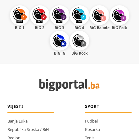
BiG 1
BiG 2
BiG 3
BiG 4
BiG Balade
BiG Folk
BiG iG
BiG Rock
VIJESTI
SPORT
Banja Luka
Fudbal
Republika Srpska / BiH
Košarka
Region
Tenis