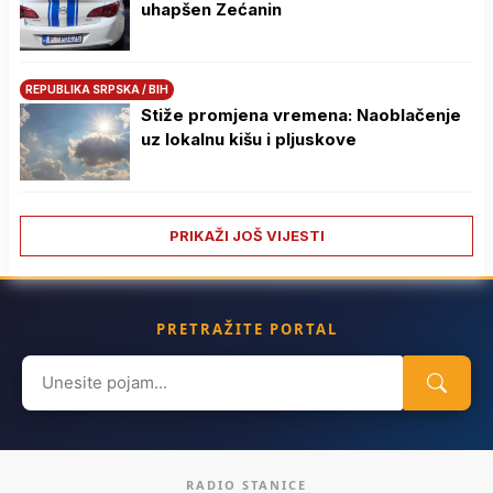
uhapšen Zećanin
REPUBLIKA SRPSKA / BIH
Stiže promjena vremena: Naoblačenje
uz lokalnu kišu i pljuskove
PRIKAŽI JOŠ VIJESTI
PRETRAŽITE PORTAL
Search
for:
RADIO STANICE