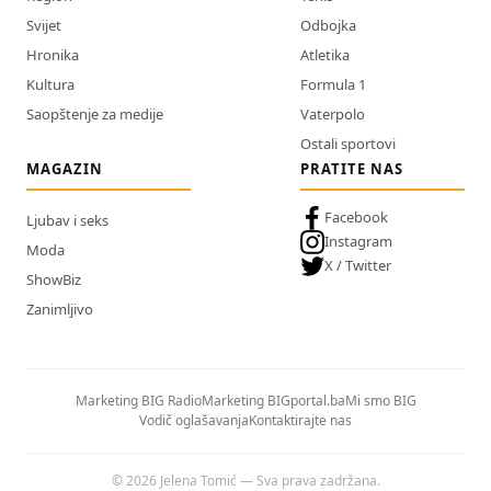
Svijet
Odbojka
Hronika
Atletika
Kultura
Formula 1
Saopštenje za medije
Vaterpolo
Ostali sportovi
MAGAZIN
PRATITE NAS
Facebook
Ljubav i seks
Instagram
Moda
X / Twitter
ShowBiz
Zanimljivo
Marketing BIG Radio
Marketing BIGportal.ba
Mi smo BIG
Vodič oglašavanja
Kontaktirajte nas
© 2026 Jelena Tomić — Sva prava zadržana.