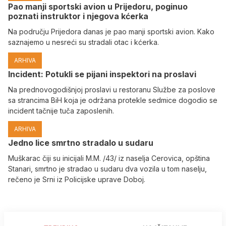
Pao manji sportski avion u Prijedoru, poginuo
poznati instruktor i njegova kćerka
Na području Prijedora danas je pao manji sportski avion. Kako
saznajemo u nesreći su stradali otac i kćerka.
ARHIVA
Incident: Potukli se pijani inspektori na proslavi
Na prednovogodišnjoj proslavi u restoranu Službe za poslove
sa strancima BiH koja je održana protekle sedmice dogodio se
incident tačnije tuča zaposlenih.
ARHIVA
Јedno lice smrtno stradalo u sudaru
Muškarac čiji su inicijali M.M. /43/ iz naselja Cerovica, opština
Stanari, smrtno je stradao u sudaru dva vozila u tom naselju,
rečeno je Srni iz Policijske uprave Doboj.