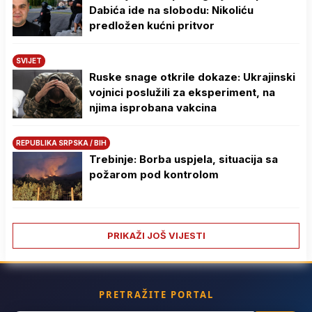
Dabića ide na slobodu: Nikoliću
predložen kućni pritvor
SVIJET
Ruske snage otkrile dokaze: Ukrajinski
vojnici poslužili za eksperiment, na
njima isprobana vakcina
REPUBLIKA SRPSKA / BIH
Trebinje: Borba uspjela, situacija sa
požarom pod kontrolom
PRIKAŽI JOŠ VIJESTI
PRETRAŽITE PORTAL