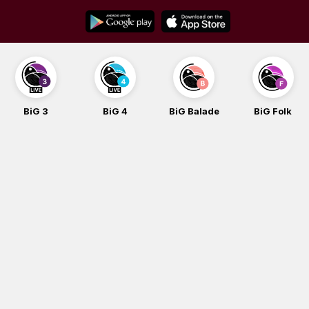
Skip
to
content
BiG 3
BiG 4
BiG Balade
BiG Folk