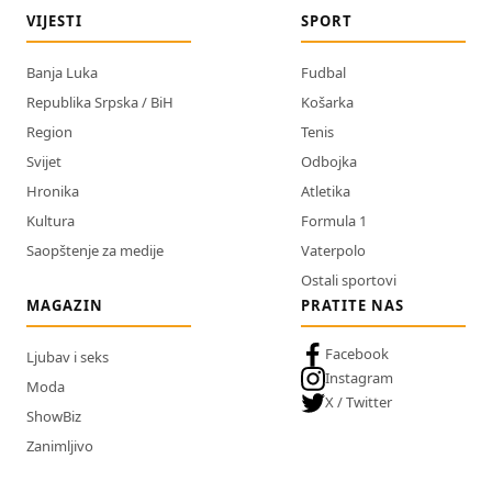
VIJESTI
SPORT
Banja Luka
Fudbal
Republika Srpska / BiH
Košarka
Region
Tenis
Svijet
Odbojka
Hronika
Atletika
Kultura
Formula 1
Saopštenje za medije
Vaterpolo
Ostali sportovi
MAGAZIN
PRATITE NAS
Facebook
Ljubav i seks
Instagram
Moda
X / Twitter
ShowBiz
Zanimljivo