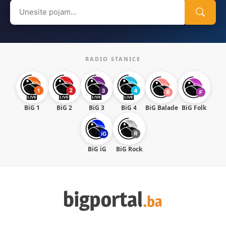
Search
for:
RADIO STANICE
BiG 1
BiG 2
BiG 3
BiG 4
BiG Balade
BiG Folk
BiG iG
BiG Rock