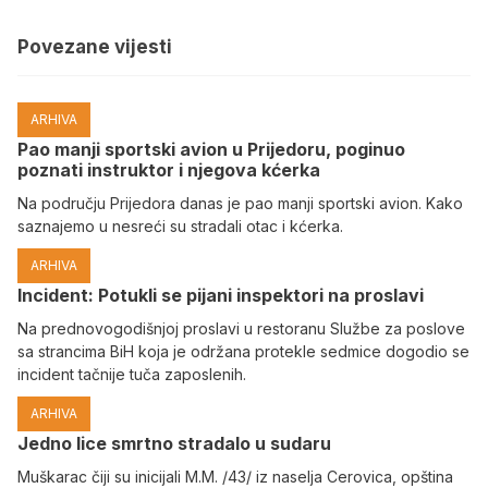
Povezane vijesti
ARHIVA
Pao manji sportski avion u Prijedoru, poginuo
poznati instruktor i njegova kćerka
Na području Prijedora danas je pao manji sportski avion. Kako
saznajemo u nesreći su stradali otac i kćerka.
ARHIVA
Incident: Potukli se pijani inspektori na proslavi
Na prednovogodišnjoj proslavi u restoranu Službe za poslove
sa strancima BiH koja je održana protekle sedmice dogodio se
incident tačnije tuča zaposlenih.
ARHIVA
Јedno lice smrtno stradalo u sudaru
Muškarac čiji su inicijali M.M. /43/ iz naselja Cerovica, opština