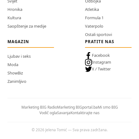
Svijet
Odbojka
Hronika
Atletika
Kultura
Formula 1
Saopštenje za medije
Vaterpolo
Ostali sportovi
MAGAZIN
PRATITE NAS
Facebook
Ljubav i seks
Instagram
Moda
X / Twitter
ShowBiz
Zanimljivo
Marketing BIG Radio
Marketing BIGportal.ba
Mi smo BIG
Vodič oglašavanja
Kontaktirajte nas
© 2026 Jelena Tomić — Sva prava zadržana.