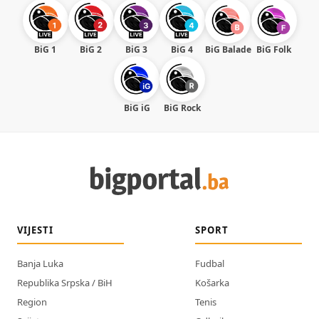
BiG 1
BiG 2
BiG 3
BiG 4
BiG Balade
BiG Folk
BiG iG
BiG Rock
VIJESTI
SPORT
Banja Luka
Fudbal
Republika Srpska / BiH
Košarka
Region
Tenis