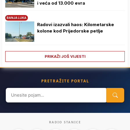
i veća od 13.000 evra
BANJA LUKA
Radovi izazvali haos: Kilometarske
kolone kod Prijedorske petlje
PRIKAŽI JOŠ VIJESTI
PRETRAŽITE PORTAL
Search
for:
RADIO STANICE