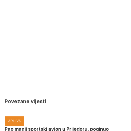
Povezane vijesti
ARHIVA
Pao manji sportski avion u Prijedoru, poginuo