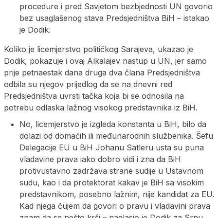
procedure i pred Savjetom bezbjednosti UN govorio
bez usaglašenog stava Predsjedništva BiH – istakao
je Dodik.
Koliko je licemjerstvo političkog Sarajeva, ukazao je
Dodik, pokazuje i ovaj Alkalajev nastup u UN, jer samo
prije petnaestak dana druga dva člana Predsjedništva
odbila su njegov prijedlog da se na dnevni red
Predsjedništva uvrsti tačka koja bi se odnosila na
potrebu odlaska lažnog visokog predstavnika iz BiH.
No, licemjerstvo je izgleda konstanta u BiH, bilo da
dolazi od domaćih ili međunarodnih službenika. Šefu
Delegacije EU u BiH Јohanu Satleru usta su puna
vladavine prava iako dobro vidi i zna da BiH
protivustavno zadržava strane sudije u Ustavnom
sudu, kao i da protektorat kakav je BiH sa visokim
predstavnikom, posebno lažnim, nije kandidat za EU.
Kad njega čujem da govori o pravu i vladavini prava
znam da se nešto krši – naglasio je Dodik za Srnu.