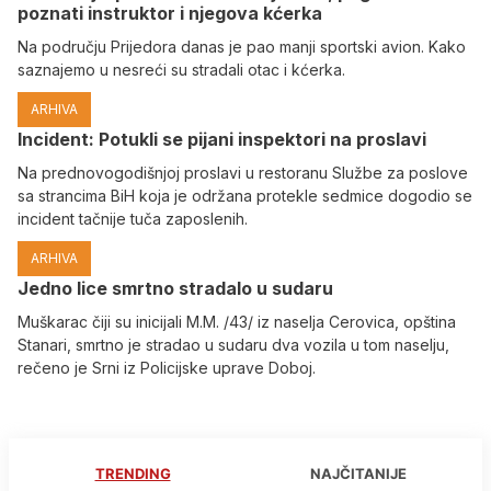
poznati instruktor i njegova kćerka
Na području Prijedora danas je pao manji sportski avion. Kako
saznajemo u nesreći su stradali otac i kćerka.
ARHIVA
Incident: Potukli se pijani inspektori na proslavi
Na prednovogodišnjoj proslavi u restoranu Službe za poslove
sa strancima BiH koja je održana protekle sedmice dogodio se
incident tačnije tuča zaposlenih.
ARHIVA
Јedno lice smrtno stradalo u sudaru
Muškarac čiji su inicijali M.M. /43/ iz naselja Cerovica, opština
Stanari, smrtno je stradao u sudaru dva vozila u tom naselju,
rečeno je Srni iz Policijske uprave Doboj.
TRENDING
NAJČITANIJE