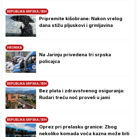
REPUBLIKA SRPSKA / BIH
Pripremite kišobrane: Nakon vrelog
dana stižu pljuskovi i grmljavina
HRONIKA
Na Јarinju privedena tri srpska
policajca
REPUBLIKA SRPSKA / BIH
Bez plata i zdravstvenog osiguranja:
Rudari treću noć proveli u jami
REPUBLIKA SRPSKA / BIH
Oprez pri prelasku granice: Zbog
nekoliko komada voća kazna može biti