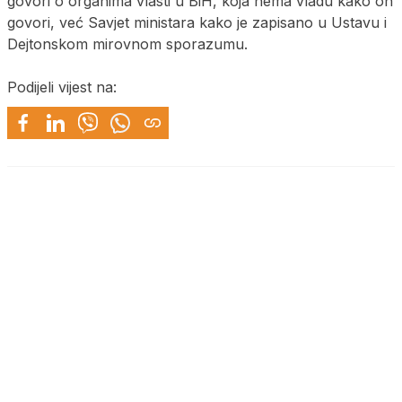
govori o organima vlasti u BiH, koja nema vladu kako on
govori, već Savjet ministara kako je zapisano u Ustavu i
Dejtonskom mirovnom sporazumu.
Podijeli vijest na: