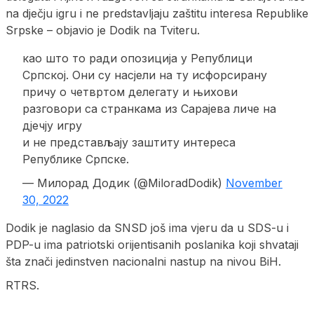
na dječju igru i ne predstavljaju zaštitu interesa Republike
Srpske – objavio je Dodik na Tviteru.
као што то ради опозиција у Републици
Српској. Они су насјели на ту исфорсирану
причу о четвртом делегату и њихови
разговори са странкама из Сарајева личе на
дјечју игру
и не представљају заштиту интереса
Републике Српске.
— Милорад Додик (@MiloradDodik)
November
30, 2022
Dodik je naglasio da SNSD još ima vjeru da u SDS-u i
PDP-u ima patriotski orijentisanih poslanika koji shvataji
šta znači jedinstven nacionalni nastup na nivou BiH.
RTRS.