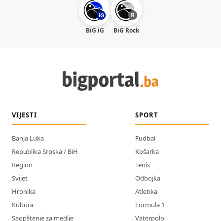
BiG iG
BiG Rock
VIJESTI
SPORT
Banja Luka
Fudbal
Republika Srpska / BiH
Košarka
Region
Tenis
Svijet
Odbojka
Hronika
Atletika
Kultura
Formula 1
Saopštenje za medije
Vaterpolo