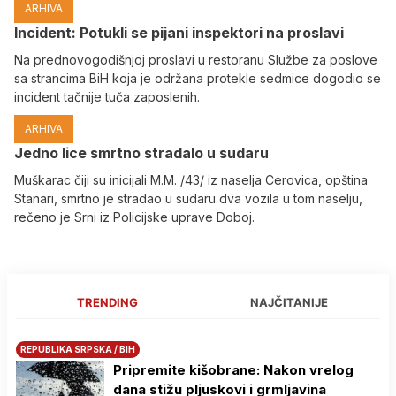
ARHIVA
Incident: Potukli se pijani inspektori na proslavi
Na prednovogodišnjoj proslavi u restoranu Službe za poslove
sa strancima BiH koja je održana protekle sedmice dogodio se
incident tačnije tuča zaposlenih.
ARHIVA
Јedno lice smrtno stradalo u sudaru
Muškarac čiji su inicijali M.M. /43/ iz naselja Cerovica, opština
Stanari, smrtno je stradao u sudaru dva vozila u tom naselju,
rečeno je Srni iz Policijske uprave Doboj.
TRENDING
NAJČITANIJE
REPUBLIKA SRPSKA / BIH
Pripremite kišobrane: Nakon vrelog
dana stižu pljuskovi i grmljavina