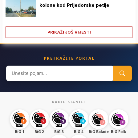
kolone kod Prijedorske petlje
PRIKAŽI JOŠ VIJESTI
PRETRAŽITE PORTAL
Search
for:
RADIO STANICE
BiG 1
BiG 2
BiG 3
BiG 4
BiG Balade
BiG Folk