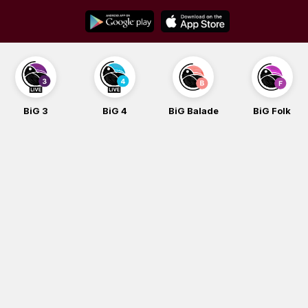
Skip
to
content
BiG 3
BiG 4
BiG Balade
BiG Folk