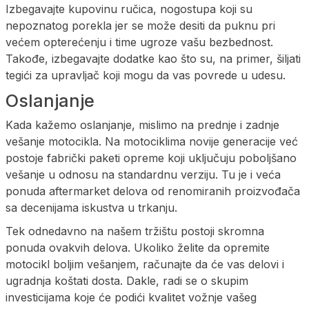
Izbegavajte kupovinu ručica, nogostupa koji su
nepoznatog porekla jer se može desiti da puknu pri
većem opterećenju i time ugroze vašu bezbednost.
Takođe, izbegavajte dodatke kao što su, na primer, šiljati
tegići za upravljač koji mogu da vas povrede u udesu.
Oslanjanje
Kada kažemo oslanjanje, mislimo na prednje i zadnje
vešanje motocikla. Na motociklima novije generacije već
postoje fabrički paketi opreme koji uključuju poboljšano
vešanje u odnosu na standardnu verziju. Tu je i veća
ponuda aftermarket delova od renomiranih proizvođača
sa decenijama iskustva u trkanju.
Tek odnedavno na našem tržištu postoji skromna
ponuda ovakvih delova. Ukoliko želite da opremite
motocikl boljim vešanjem, računajte da će vas delovi i
ugradnja koštati dosta. Dakle, radi se o skupim
investicijama koje će podići kvalitet vožnje vašeg