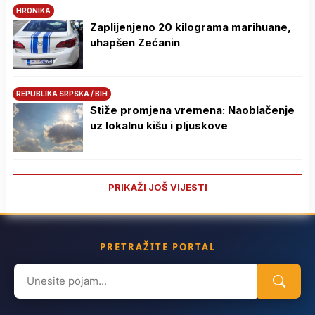
HRONIKA
Zaplijenjeno 20 kilograma marihuane,
uhapšen Zećanin
REPUBLIKA SRPSKA / BIH
Stiže promjena vremena: Naoblačenje
uz lokalnu kišu i pljuskove
PRIKAŽI JOŠ VIJESTI
PRETRAŽITE PORTAL
Search
for: