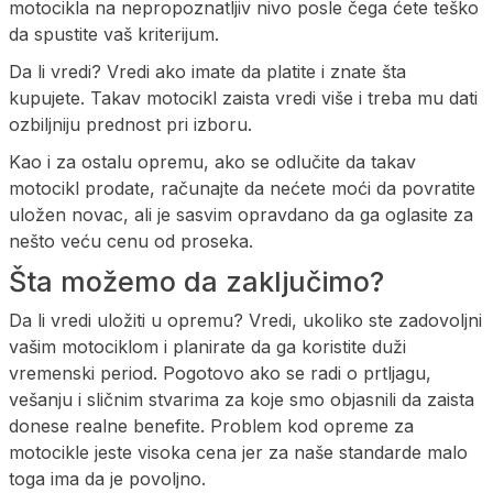
motocikla na nepropoznatljiv nivo posle čega ćete teško
da spustite vaš kriterijum.
Da li vredi? Vredi ako imate da platite i znate šta
kupujete. Takav motocikl zaista vredi više i treba mu dati
ozbiljniju prednost pri izboru.
Kao i za ostalu opremu, ako se odlučite da takav
motocikl prodate, računajte da nećete moći da povratite
uložen novac, ali je sasvim opravdano da ga oglasite za
nešto veću cenu od proseka.
Šta možemo da zaključimo?
Da li vredi uložiti u opremu? Vredi, ukoliko ste zadovoljni
vašim motociklom i planirate da ga koristite duži
vremenski period. Pogotovo ako se radi o prtljagu,
vešanju i sličnim stvarima za koje smo objasnili da zaista
donese realne benefite. Problem kod opreme za
motocikle jeste visoka cena jer za naše standarde malo
toga ima da je povoljno.