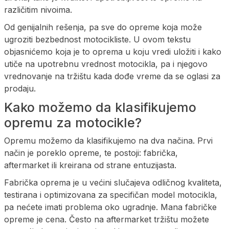
različitim nivoima.
Od genijalnih rešenja, pa sve do opreme koja može
ugroziti bezbednost motocikliste. U ovom tekstu
objasnićemo koja je to oprema u koju vredi uložiti i kako
utiče na upotrebnu vrednost motocikla, pa i njegovo
vrednovanje na tržištu kada dođe vreme da se oglasi za
prodaju.
Kako možemo da klasifikujemo
opremu za motocikle?
Opremu možemo da klasifikujemo na dva načina. Prvi
način je poreklo opreme, te postoji: fabrička,
aftermarket ili kreirana od strane entuzijasta.
Fabrička oprema je u većini slučajeva odličnog kvaliteta,
testirana i optimizovana za specifičan model motocikla,
pa nećete imati problema oko ugradnje. Mana fabričke
opreme je cena. Često na aftermarket tržištu možete