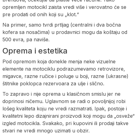
opremljen motocikl zaista vredi više i verovatno će se
pre prodati od onih koji su „klot.“
Na primer, samo tvrdi prtljag (centralni i dva bočna
kofera sa nosačima) u prodavnici mogu da koštaju od
500 evra, pa naviše.
Oprema i estetika
Pod opremom koja donekle menja neke vizuelne
elemente na motociklu podrazumevamo retrovizore,
migavce, razne ručice i poluge u boji, razne (ukrasne)
štitnike poklopca rezervoara za ulje i slično.
To zapravo i nije oprema u klasičnom smislu jer ne
doprinosi ničemu. Uglavnom se radi o povoljnijoj robi
lošeg kvaliteta koju ne vredi razmatrati. Ipak, postoje i
kvalitetni lepo dizajnirani proizvodi koji mogu da „osveže“
izgled motocikla. Svakako, pri kupovini ili prodaji takve
stvari ne vredi mnogo uzimati u obzir.