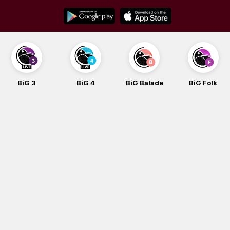
Skip
to
content
BiG 4
BiG Balade
BiG Folk
BiG iG