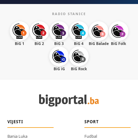
RADIO STANICE
BiG 1
BiG 2
BiG 3
BiG 4
BiG Balade
BiG Folk
BiG iG
BiG Rock
VIJESTI
SPORT
Banja Luka
Fudbal