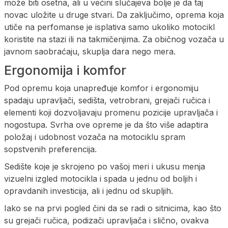
može biti osetna, ali u većini slučajeva bolje je da taj
novac uložite u druge stvari. Da zaključimo, oprema koja
utiče na perfomanse je isplativa samo ukoliko motocikl
koristite na stazi ili na takmičenjima. Za običnog vozača u
javnom saobraćaju, skuplja dara nego mera.
Ergonomija i komfor
Pod opremu koja unapređuje komfor i ergonomiju
spadaju upravljači, sedišta, vetrobrani, grejači ručica i
elementi koji dozvoljavaju promenu pozicije upravljača i
nogostupa. Svrha ove opreme je da što više adaptira
položaj i udobnost vozača na motociklu spram
sopstvenih preferencija.
Sedište koje je skrojeno po vašoj meri i ukusu menja
vizuelni izgled motocikla i spada u jednu od boljih i
opravdanih investicija, ali i jednu od skupljih.
Iako se na prvi pogled čini da se radi o sitnicima, kao što
su grejači ručica, podizači upravljača i slično, ovakva