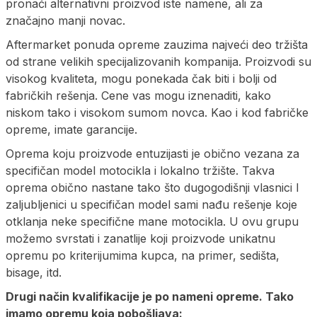
pronaći alternativni proizvod iste namene, ali za
značajno manji novac.
Aftermarket ponuda opreme zauzima najveći deo tržišta
od strane velikih specijalizovanih kompanija. Proizvodi su
visokog kvaliteta, mogu ponekada čak biti i bolji od
fabričkih rešenja. Cene vas mogu iznenaditi, kako
niskom tako i visokom sumom novca. Kao i kod fabričke
opreme, imate garancije.
Oprema koju proizvode entuzijasti je obično vezana za
specifičan model motocikla i lokalno tržište. Takva
oprema obično nastane tako što dugogodišnji vlasnici I
zaljubljenici u specifičan model sami nađu rešenje koje
otklanja neke specifične mane motocikla. U ovu grupu
možemo svrstati i zanatlije koji proizvode unikatnu
opremu po kriterijumima kupca, na primer, sedišta,
bisage, itd.
Drugi način kvalifikacije je po nameni opreme. Tako
imamo opremu koja pobošljava: