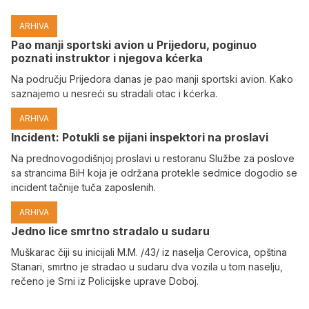
ARHIVA
Pao manji sportski avion u Prijedoru, poginuo
poznati instruktor i njegova kćerka
Na području Prijedora danas je pao manji sportski avion. Kako
saznajemo u nesreći su stradali otac i kćerka.
ARHIVA
Incident: Potukli se pijani inspektori na proslavi
Na prednovogodišnjoj proslavi u restoranu Službe za poslove
sa strancima BiH koja je održana protekle sedmice dogodio se
incident tačnije tuča zaposlenih.
ARHIVA
Јedno lice smrtno stradalo u sudaru
Muškarac čiji su inicijali M.M. /43/ iz naselja Cerovica, opština
Stanari, smrtno je stradao u sudaru dva vozila u tom naselju,
rečeno je Srni iz Policijske uprave Doboj.