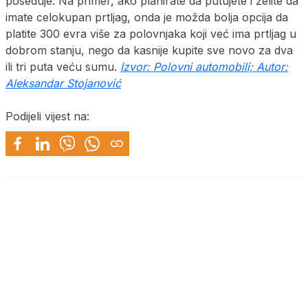
poseduje. Na primer, ako planirate da putujete i želite da
imate celokupan prtljag, onda je možda bolja opcija da
platite 300 evra više za polovnjaka koji već ima prtljag u
dobrom stanju, nego da kasnije kupite sve novo za dva
ili tri puta veću sumu.
Izvor: Polovni automobili; Autor:
Aleksandar Stojanović
Podijeli vijest na: