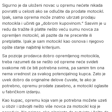
Sigurno je da uloženi novac u opremu nećete nikada
povratiti u celosti ako se odlučite da prodate motocikl.
Ipak, sama oprema može znatno ubrzati prodaju
motocikla i učiniti ga „dobrom kupovinom.“ Sasvim je u
redu da tražite ili platite nešto veću sumu novca za
opremljen motocikl, ali pazite da ne precenite ili
pretplatite. Ipak je sam motocikl kao osnova i njegovo
opšte stanje najbitniji kriterijum.
Sa pozicije prodavca dobro opremljenog motocikla,
treba razumeti da se nešto od opreme neće svideti
svakome niti će biti potrebna svima, pa samim tim ona
nema vrednost za svakog potencijalnog kupca. Zato je
uvek dobro da originalne delove čuvate, te ako je
potrebno, opremu prodate zasebno, a motocikl oglasite
u fabričkom izdanju.
Kao kupac, opremu koja vam je potrebna možete uzeti
u obzir i izdvojiti nešto više novca za motocikl koji je