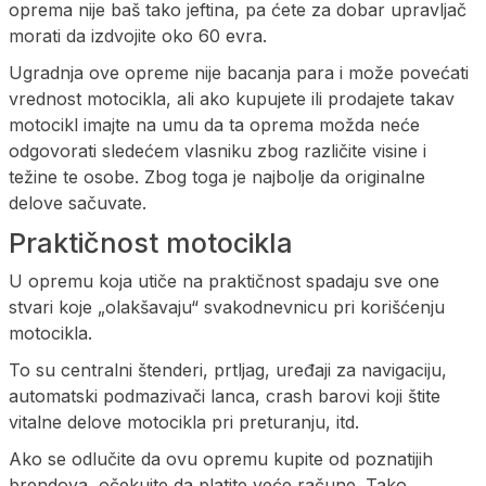
oprema nije baš tako jeftina, pa ćete za dobar upravljač
morati da izdvojite oko 60 evra.
Ugradnja ove opreme nije bacanja para i može povećati
vrednost motocikla, ali ako kupujete ili prodajete takav
motocikl imajte na umu da ta oprema možda neće
odgovorati sledećem vlasniku zbog različite visine i
težine te osobe. Zbog toga je najbolje da originalne
delove sačuvate.
Praktičnost motocikla
U opremu koja utiče na praktičnost spadaju sve one
stvari koje „olakšavaju“ svakodnevnicu pri korišćenju
motocikla.
To su centralni štenderi, prtljag, uređaji za navigaciju,
automatski podmazivači lanca, crash barovi koji štite
vitalne delove motocikla pri preturanju, itd.
Ako se odlučite da ovu opremu kupite od poznatijih
brendova, očekujte da platite veće račune. Tako