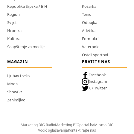
Republika Srpska / BiH
Košarka
Region
Tenis
Svijet
Odbojka
Hronika
Atletika
Kultura
Formula 1
Saopštenje za medije
Vaterpolo
Ostali sportovi
MAGAZIN
PRATITE NAS
Facebook
Ljubav i seks
Instagram
Moda
X / Twitter
ShowBiz
Zanimljivo
Marketing BIG Radio
Marketing BIGportal.ba
Mi smo BIG
Vodič oglašavanja
Kontaktirajte nas