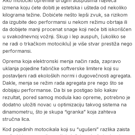
Ako motocikl opremite drugim auspusima najveća
izmena koju ćete dobiti je estetska i ušteda od nekoliko
kilograma težine. Dobićete nešto lepši zvuk, sa rizikom
da izgubite deo performansi u nekom režimu obrtaja ili
da dobijete manji procenat snage koji neće biti iskorišćen
u svakodnevnoj vožnji. Skup i lep auspuh, (ukoliko se
ne radi o trkačkom motociklu) je više stvar prestiža nego
performansi.
Oprema koja elektronski menja način rada, zapravo
uklanja pojedine fabričke softverske limitere koji su
postavljeni radi ekoloških normi i dugovečnosti agregata.
Dakle, menja se režim rada agregata pre nego što se
dobijaju performanse. Da bi se postigao bilo kakav
rezultat, pored samog modula kao opreme, potrebno je
dodatno uložiti novac u optimizaciju takvog sistema na
dinamometru, što je skupa “igranka” koja zahteva
stručna lica.
Kod pojedinih motocikala koji su “ugušeni” razlika zaista