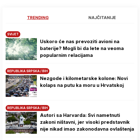
TRENDING
NAJČITANIJE
SVIJET
Uskoro će nas prevoziti avioni na
baterije? Mogli bi da lete na veoma
popularnim relacijama
REPUBLIKA SRPSKA / BIH
Nezgode i kilometarske kolone: Novi
kolaps na putu ka moru u Hrvatskoj
REPUBLIKA SRPSKA / BIH
Autori sa Harvarda: Svi nametnuti
zakoni ništavni, jer visoki predstavnik
nije nikad imao zakonodavna ovlaštenja