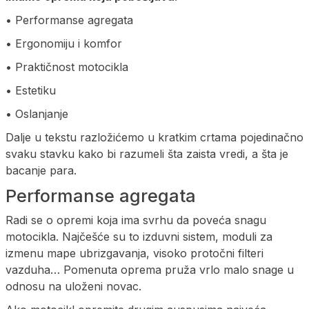
• Performanse agregata
• Ergonomiju i komfor
• Praktičnost motocikla
• Estetiku
• Oslanjanje
Dalje u tekstu razložićemo u kratkim crtama pojedinačno
svaku stavku kako bi razumeli šta zaista vredi, a šta je
bacanje para.
Performanse agregata
Radi se o opremi koja ima svrhu da poveća snagu
motocikla. Najčešće su to izduvni sistem, moduli za
izmenu mape ubrizgavanja, visoko protočni filteri
vazduha… Pomenuta oprema pruža vrlo malo snage u
odnosu na uloženi novac.